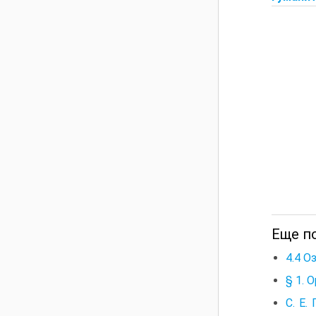
Еще п
4.4 О
§ 1. 
С. Е.