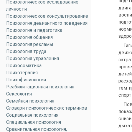
под-т
Психологическое исследование
двига
личности
воспи
Психологическое консультирование
подг
Психология девиантного поведения
норми
Психология и педагогика
здоро
Психология общения
Психология рекламы
Гиг
Психология труда
движе
Психология управления
затра
Психосоматика
прове
Психотерапия
детей
Психофизиология
расхо
Реабилитационная психология
тем п
Сексология
спорт
Семейная психология
Пов
Словари психологических терминов
показ
Социальная психология
снизи
Специальная психология
дыхат
Сравнительная психология,