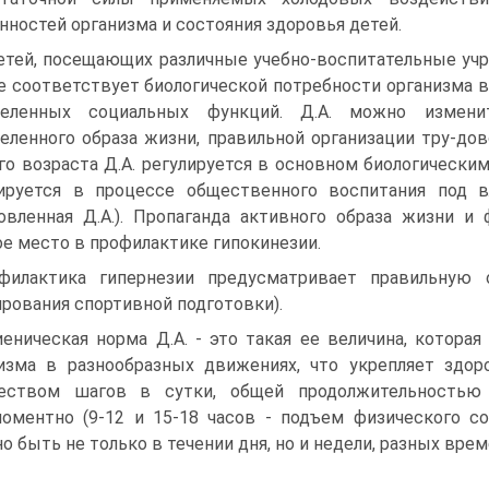
нностей организма и состояния здоровья детей.
етей, посещающих различные учебно-воспитательные учре
не соответствует биологической потребности организма 
деленных социальных функций. Д.А. можно изменит
еленного образа жизни, правильной организации тру-дов
го возраста Д.А. регулируется в основном биологически
ируется в процессе общественного воспитания под в
овленная Д.А.). Пропаганда активного образа жизни и
е место в профилактике гипокинезии.
филактика гипернезии предусматривает правильную 
рования спортивной подготовки).
иеническая норма Д.А. - это такая ее величина, котора
изма в разнообразных движениях, что укрепляет здор
чеством шагов в сутки, общей продолжительностью 
оментно (9-12 и 15-18 часов - подъем физического со
о быть не только в течении дня, но и недели, разных врем