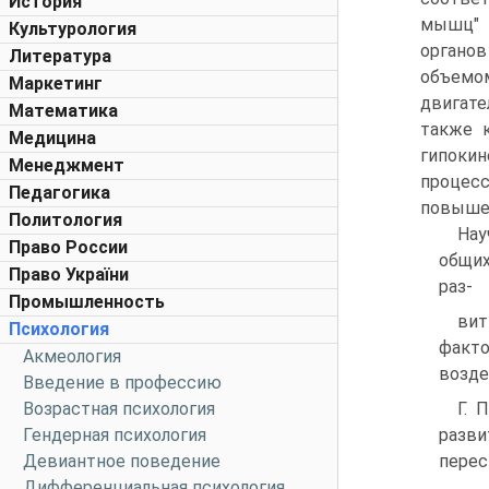
История
мышц" 
Культурология
органов
Литература
объемом
Маркетинг
двигате
Математика
также 
Медицина
гипоки
Менеджмент
процесс
Педагогика
повыше
Политология
Нау
Право России
общих
Право України
раз-
Промышленность
вит
Психология
факто
Акмеология
возде
Введение в профессию
Возрастная психология
Г. 
Гендерная психология
разви
Девиантное поведение
перес
Дифференциальная психология