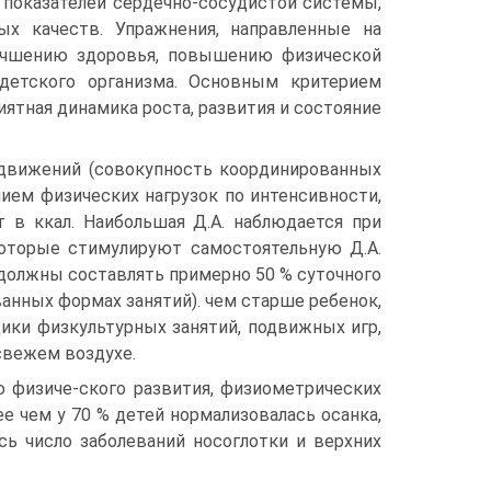
показателей сердечно-сосудистой системы,
ых качеств. Упражнения, направленные на
лучшению здоровья, повышению физической
детского организма. Основным критерием
иятная динамика роста, развития и состояние
 движений (совокупность координированных
ем физических нагрузок по интенсивности,
т в ккал. Наибольшая Д.А. наблюдается при
оторые стимулируют самостоятельную Д.А.
. должны составлять примерно 50 % суточного
ванных формах занятий). чем старше ребенок,
ики физкультурных занятий, подвижных игр,
свежем воздухе.
 физиче-ского развития, физиометрических
е чем у 70 % детей нормализовалась осанка,
сь число заболеваний носоглотки и верхних