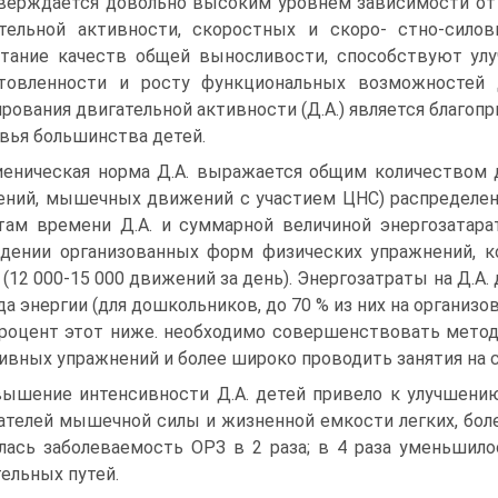
верждается довольно высоким уровнем зависимости от 
тельной активности, скоростных и скоро- стно-силов
тание качеств общей выносливости, способствуют у
отовленности и росту функциональных возможностей 
рования двигательной активности (Д.А.) является благопр
вья большинства детей.
иеническая норма Д.А. выражается общим количеством
ний, мышечных движений с участием ЦНС) распределени
там времени Д.А. и суммарной величиной энергозатара
дении организованных форм физических упражнений, к
 (12 000-15 000 движений за день). Энергозатраты на Д.А
да энергии (для дошкольников, до 70 % из них на организо
роцент этот ниже. необходимо совершенствовать метод
ивных упражнений и более широко проводить занятия на 
ышение интенсивности Д.А. детей привело к улучшению
ателей мышечной силы и жизненной емкости легких, боле
лась заболеваемость ОРЗ в 2 раза; в 4 раза уменьшило
ельных путей.