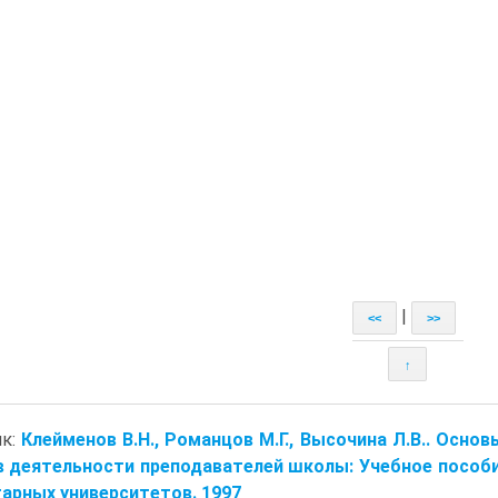
|
<<
>>
↑
ик:
Клейменов В.Н., Романцов М.Г., Высочина Л.В.. Осно
в деятельности преподавателей школы: Учебное пособ
арных университетов. 1997