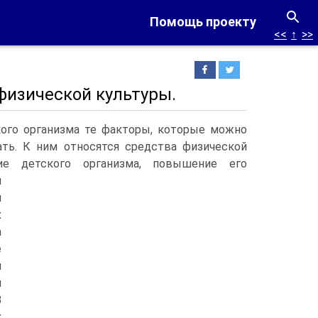
Помощь проекту
<<
↑
>>
физической культуры.
кого организма те факторы, которые можно
ать. К ним относятся средства физической
ие детского организма, повышение его
я
и
х
а
е
я
я
В
х