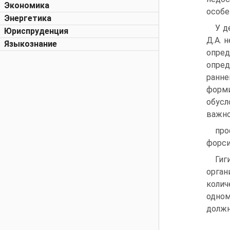
Экономика
особе
Энергетика
У д
Юриспруденция
Д.А. 
Языкознание
опре
опред
ранне
форм
обусл
важно
про
форси
Гиг
орган
коли
одном
должн