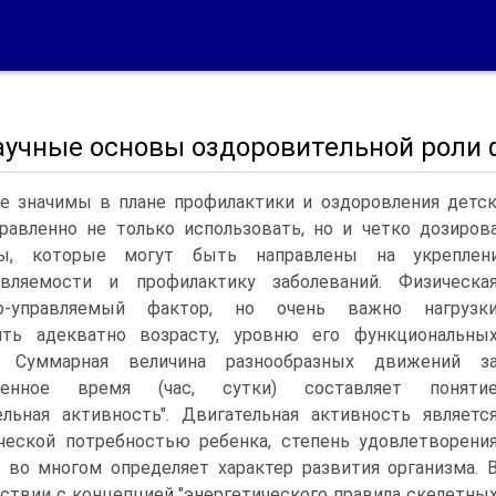
Научные основы оздоровительной роли 
е значимы в плане профилактики и оздоровления детс
равленно не только использовать, но и четко дозиров
ры, которые могут быть направлены на укреплен
ивляемости и профилактику заболеваний.
Физическа
ко-управляемый фактор, но очень важно нагрузк
ять адекватно возрасту, уровню его функциональны
. Суммарная величина разнообразных движений з
ленное время (час, сутки) составляет поняти
ельная активность". Двигательная активность являетс
ческой потребностью ребенка, степень удовлетворени
 во многом определяет характер развития организма. 
ствии с концепцией "энергетического правила скелетны