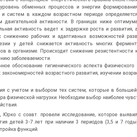
уровень обменных процессов и энергии формировани
 и систем в каждом возрастном периоде определяетс
 двигательной активности. В границах ниже оптимум
льная активность ведет к задержке роста и развития, 
к снижению рабочих и адаптивных возможностей разв
незии у детей снижается активность многих фермент
ов в организме. Происходит снижение резистентности 
нию заболеваемости.
чное обоснование гигиенического аспекта физического
 закономерностей возрастного развития, изучении воз
ия с учетом и выбором тех систем, которые в больше
ра физической нагрузки. Необходим выбор наиболее чувс
йствия.
П, Юрко с соавт. провели исследование, которое выяв
тия детей 3-7 лет при наличии 3 периодов (3,5 и 7 год
тройка функций.