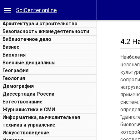
SciCenter.online
Архитектура и строительство
Безопасность жизнедеятельности
Библиотечное дело
4.2 
Бизнес
Биология
Наиболе
Военные дисциплины
целенап
География
культу
Геология
сопрот
Демография
нагруз
Диссертации России
примен
Естествознание
систем
Журналистика и СМИ
опреде
"двигат
Информатика, вычислительная
биологи
техника и управление
которой
Искусствоведение
соответ