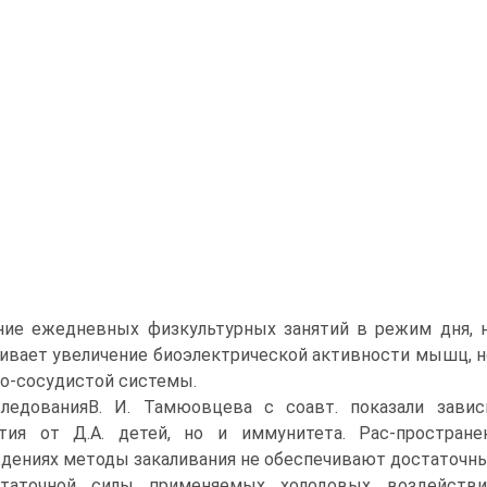
ие ежедневных физкультурных занятий в режим дня, н
ивает увеличение биоэлектрической активности мышц, н
о-сосудистой системы.
ледованияВ. И. Тамюовцева с соавт. показали завис
ития от Д.А. детей, но и иммунитета. Рас-простра
дениях методы закаливания не обеспечивают достаточн
статочной силы применяемых холодовых воздействий