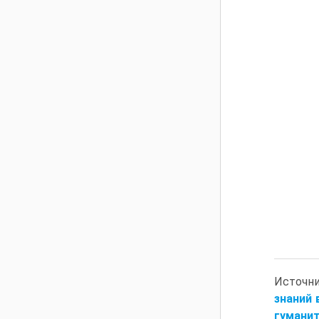
Источн
знаний 
гуманит