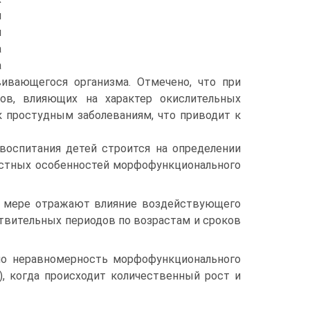
я
я
а
а
ивающегося организма. Отмечено, что при
ов, влияющих на характер окислительных
к простудным заболеваниям, что приводит к
 воспитания детей строится на определении
растных особенностей морфофункционального
й мере отражают влияние воздействующего
твительных периодов по возрастам и сроков
ило неравномерность морфофункционального
ы), когда происходит количественный рост и