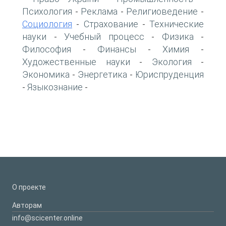
Психология
Реклама
Религиоведение
-
-
-
Социология
Страхование
Технические
-
-
науки
Учебный процесс
Физика
-
-
-
Философия
Финансы
Химия
-
-
-
Художественные науки
Экология
-
-
Экономика
Энергетика
Юриспруденция
-
-
Языкознание
-
-
О проекте
Авторам
info@scicenter.online