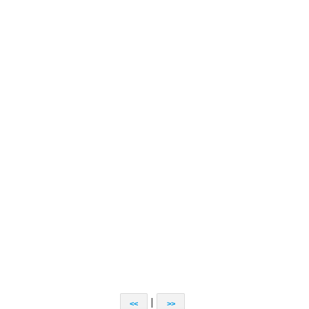
|
<<
>>