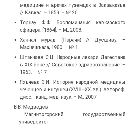
медицине и врачах туземцах в Закавказье
// Кавказ. – 1859. – № 26.
Торнау Ф.Ф. Воспоминания кавказского
офицера. [1864]. – М., 2008.
Ханнал мурад. (Парачи) // Дусшиву. –
МахIачкъала, 1980. – № 1.
Штанчаев С.Ц. Народные лекари Дагестана
в XIX веке // Советское здравоохранение. –
1963. – № 7.
Яхъяева З.И. История народной медицины
чеченцев и ингушей (XVIII–XX вв.). Автореф.
дисс… канд. мед. наук. – М., 2007.
В.В. Медведев
Магнитогорский государственный
университет