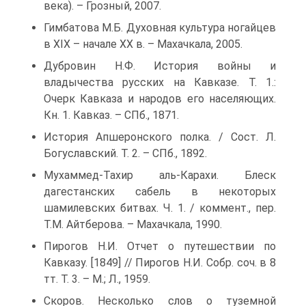
века). – Грозный, 2007.
Гимбатова М.Б. Духовная культура ногайцев
в XIX – начале XX в. – Махачкала, 2005.
Дубровин Н.Ф. История войны и
владычества русских на Кавказе. Т. 1.:
Очерк Кавказа и народов его населяющих.
Кн. 1. Кавказ. – СПб., 1871.
История Апшеронского полка. / Сост. Л.
Богуславский. Т. 2. – СПб., 1892.
Мухаммед-Тахир аль-Карахи. Блеск
дагестанских сабель в некоторых
шамилевских битвах. Ч. 1. / коммент., пер.
Т.М. Айтберова. – Махачкала, 1990.
Пирогов Н.И. Отчет о путешествии по
Кавказу. [1849] // Пирогов Н.И. Собр. соч. в 8
тт. Т. 3. – М.; Л., 1959.
Скоров. Несколько слов о туземной