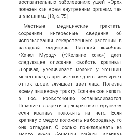
воспалительных заболеваниях ушей. «Орех
полезен как всем внутренним органам, так
и внешним» [13, c. 75].
Местные медицинские трактаты
сохранили интересные сведения об
использовании лекарственных растений в
народной медицине. Лакский лечебник
«Ханал Мурад» («Желание хана») дает
следующее описание свойств крапивы.
«Горячая, увеличивает молоко у женщин,
мочегонная, в критические дни стимулирует
отток крови, улучшает цвет лица. Полезна
всему пищевому тракту. Если ее сок капать
в нос, кровотечение останавливается.
Помогает созреть и раскрыться фурункулу,
если крапиву положить на него. Если
крапиву с медом положить на бородавку, то
она отпадает. С солью прикладывать на
место укуса бешеной собаки. Крапива