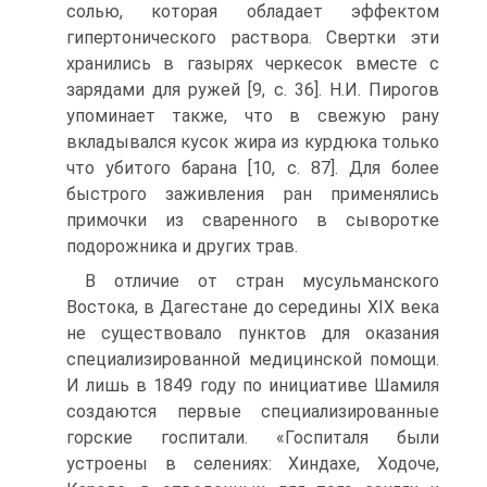
солью, которая обладает эффектом
гипертонического раствора. Свертки эти
хранились в газырях черкесок вместе с
зарядами для ружей [9, c. 36]. Н.И. Пирогов
упоминает также, что в свежую рану
вкладывался кусок жира из курдюка только
что убитого барана [10, c. 87]. Для более
быстрого заживления ран применялись
примочки из сваренного в сыворотке
подорожника и других трав.
В отличие от стран мусульманского
Востока, в Дагестане до середины XIX века
не существовало пунктов для оказания
специализированной медицинской помощи.
И лишь в 1849 году по инициативе Шамиля
создаются первые специализированные
горские госпитали. «Госпиталя были
устроены в селениях: Хиндахе, Ходоче,