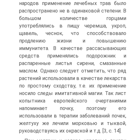
народов применение лечебных трав было
распространено не в одинаковой степени. В
большом количестве горцами
употреблялись в пищу черемша, укроп,
щавель, чеснок, что способствовало
продлению жизни и повышению
иммунитета. В качестве рассасывающих
средств применялись подорожник и
распаренные листья сирени, смазанные
маслом. Однако следует отметить, что ряд
растений использовали в качестве лекарств
по простому сходству, т.е. их применение
носило следы имитативной магии. Так лист
копытника европейского очертаниями
напоминает почку, поэтому его
использовали в терапии заболеваний почек,
желтуху же лечили морковью и тыквой,
руководствуясь их окраской и т.д. [3, c. 14].