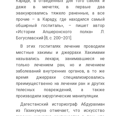
Караде, в отведенных для того саклях и
даже в мечетях; в первые два
эвакуировались тяжело раненные, а все
прочие – в Караду, где находился самый
обширный госпиталь», – пишет автор
«Истории Апшеронского полка» Л.
Богуславский [8, c. 200–201].
В этих госпиталях лечение проводили
местные хакимы и джеррахи. Хакимами
назывались лекари, занимавшиеся не
только лечением ран, но и лечением
заболеваний внутренних органов, в то же
время джеррахи специализировались
преимущественно на лечении ран и других
телесных повреждений, а также
производили хирургические манипуляции.
Дагестанский историограф Абдурахман
из Газикумуха отмечает, что искусство