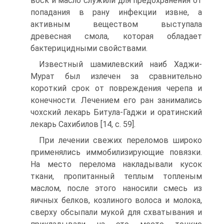
воск и масло служили для предохранения от
попадания в рану инфекции извне, а
активным веществом выступала
древесная смола, которая обладает
бактерицидными свойствами.
Известный шамилевский наиб Хаджи-
Мурат был излечен за сравнительно
короткий срок от повреждения черепа и
конечности. Лечением его ран занимались
чохский лекарь Битула-Гаджи и оратинский
лекарь Сахибилов [14, c. 59].
При лечении свежих переломов широко
применялись иммобилизирующие повязки.
На место перелома накладывали кусок
ткани, пропитанный теплым топленым
маслом, после этого наносили смесь из
яичных белков, козлиного волоса и молока,
сверху обсыпали мукой для схватывания и