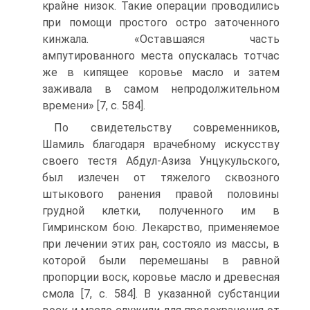
крайне низок. Такие операции проводились
при помощи простого остро заточенного
кинжала. «Оставшаяся часть
ампутированного места опускалась тотчас
же в кипящее коровье масло и затем
заживала в самом непродолжительном
времени» [7, c. 584].
По свидетельству современников,
Шамиль благодаря врачебному искусству
своего тестя Абдул-Азиза Унцукульского,
был излечен от тяжелого сквозного
штыкового ранения правой половины
грудной клетки, полученного им в
Гимринском бою. Лекарство, применяемое
при лечении этих ран, состояло из массы, в
которой были перемешаны в равной
пропорции воск, коровье масло и древесная
смола [7, c. 584]. В указанной субстанции