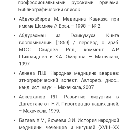
профессиональными русскими врачами.
Библиографический список
Абдулхабиров М. Медицина Кавказа при
имаме Шамиле // Врач. – 1998. – № 2.
Абдурахман из Газикумуха. Книга
воспоминаний. [1869] / перевод с араб.
М.С.С. Саидова. Ред., коммент. А.Р.
Шихсаидова и Х.А. Омарова. – Махачкала,
1997.
Алиева П.Ш. Народная медицина аварцев:
этнографический аспект. Автореф. дисс…
канд. ист. наук. – Махачкала, 2007.
Аскерханов Р.П. Развитие хирургии в
Дагестане от Н.И. Пирогова до наших дней.
– Махачкала, 1979.
Батаев Х.М., Яхъяева З.И. История народной
медицины чеченцев и ингушей (XVIII–XX