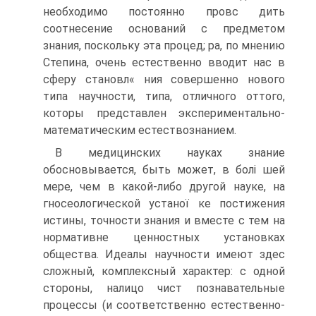
необходимо постоянно провс дить
соотнесение оснований с предметом
знания, поскольку эта процед; ра, по мнению
Степина, очень естественно вводит нас в
сферу становл« ния совершенно нового
типа научности, типа, отличного оттого,
которы представлен экспериментально-
математическим естествознанием.
В медицинских науках знание
обосновывается, быть может, в болі шей
мере, чем в какой-либо другой науке, на
гносеологической устаної ке постижения
истины, точности знания и вместе с тем на
нормативне ценностных установках
общества. Идеалы научности имеют здес
сложный, комплексный характер: с одной
стороны, налицо чист познавательные
процессы (и соответственно естественно-