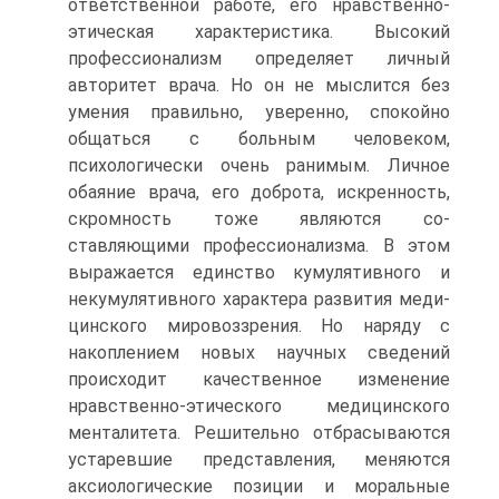
ответственной работе, его нравственно-
этическая характеристика. Высокий
профессиона­лизм определяет личный
авторитет врача. Но он не мыслится без
умения правильно, уверенно, спокойно
общаться с больным человеком,
психологически очень ранимым. Личное
обаяние врача, его доброта, искренность,
скромность тоже являются со­
ставляющими профессионализма. В этом
выражается единство кумулятивного и
некумулятивного характера развития меди­
цинского мировоззрения. Но наряду с
накоплением новых на­учных сведений
происходит качественное изменение
нравст­венно-этического медицинского
менталитета. Решительно от­брасываются
устаревшие представления, меняются
аксиологи­ческие позиции и моральные