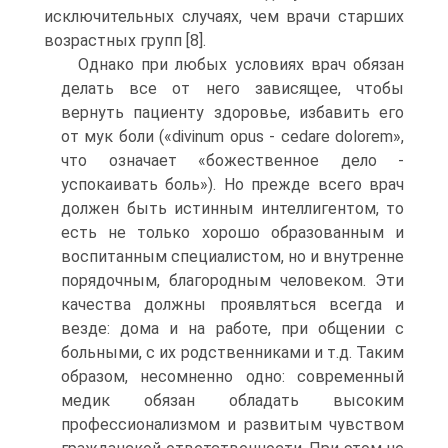
исключительных случаях, чем врачи старших
возрастных групп [8].
Однако при любых условиях врач обязан
делать все от не­го зависящее, чтобы
вернуть пациенту здоровье, избавить его
от мук боли («divinum opus - cedare dolorem»,
что означает «бо­жественное дело -
успокаивать боль»). Но прежде всего врач
должен быть истинным интеллигентом, то
есть не только хоро­шо образованным и
воспитанным специалистом, но и внутрен­не
порядочным, благородным человеком. Эти
качества должны проявляться всегда и
везде: дома и на работе, при общении с
больными, с их родственниками и т.д. Таким
образом, несо­мненно одно: современный
медик обязан обладать высоким
профессионализмом и развитым чувством