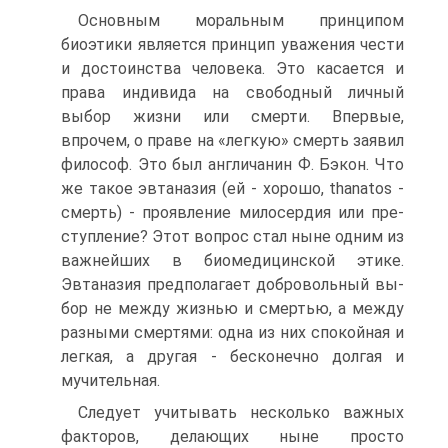
Основным моральным принципом
биоэтики является принцип уважения чести
и достоинства человека. Это касается и
права индивида на свободный личный
выбор жизни или смер­ти. Впервые,
впрочем, о праве на «легкую» смерть заявил
фило­соф. Это был англичанин Ф. Бэкон. Что
же такое эвтаназия (ей - хорошо, thanatos -
смерть) - проявление милосердия или пре­
ступление? Этот вопрос стал ныне одним из
важнейших в био­медицинской этике.
Эвтаназия предполагает добровольный вы­
бор не между жизнью и смертью, а между
разными смертями: одна из них спокойная и
легкая, а другая - бесконечно долгая и
мучительная.
Следует учитывать несколько важных
факторов, делаю­щих ныне просто