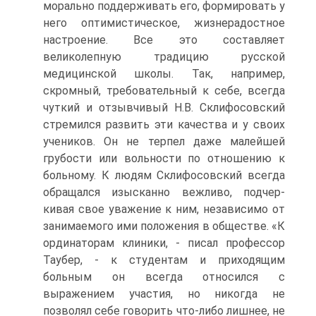
морально поддерживать его, формировать у
него оптимистическое, жизнерадостное
настроение. Все это со­ставляет
великолепную традицию русской
медицинской шко­лы. Так, например,
скромный, требовательный к себе, всегда
чуткий и отзывчивый Н.В. Склифосовский
стремился развить эти качества и у своих
учеников. Он не терпел даже малейшей
грубости или вольности по отношению к
больному. К людям Склифосовский всегда
обращался изысканно вежливо, подчер­
кивая свое уважение к ним, независимо от
занимаемого ими по­ложения в обществе. «К
ординаторам клиники, - писал профес­сор
Таубер, - к студентам и приходящим
больным он всегда от­носился с
выражением участия, но никогда не
позволял себе го­ворить что-либо лишнее, не