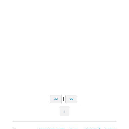
|
<<
>>
↑