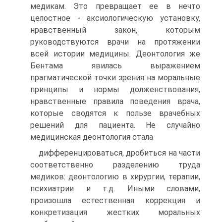
медикам. Это пре­вращает ее в нечто
целостное - аксиологическую установку,
нравственный закон, которым
руководствуются врачи на протя­жении
всей истории медицины. Деонтология же
Бентама яви­лась выражением
прагматической точки зрения на моральные
принципы и нормы долженствования,
нравственные правила поведения врача,
которые сводятся к пользе врачебных
реше­ний для пациента. Не случайно
медицинская деонтология стала
дифференцироваться, дробиться на части
соответственно разде­лению труда
медиков: деонтологию в хирургии, терапии,
пси­хиатрии и т.д. Иными словами,
произошла естественная кор­рекция и
конкретизация жестких моральных