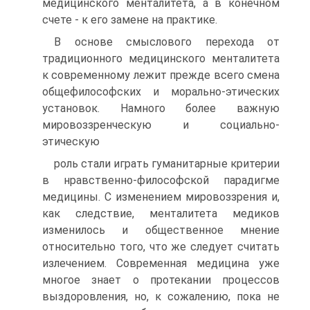
медицинского менталитета, а в конечном
счете - к его замене на практике.
В основе смыслового перехода от
традиционного меди­цинского менталитета
к современному лежит прежде всего сме­на
общефилософских и морально-этических
установок. Намно­го более важную
мировоззренческую и социально-
этическую
роль стали играть гуманитарные критерии
в нравственно-фило­софской парадигме
медицины. С изменением мировоззрения и,
как следствие, менталитета медиков
изменилось и обществен­ное мнение
относительно того, что же следует считать
излече­нием. Современная медицина уже
многое знает о протекании процессов
выздоровления, но, к сожалению, пока не