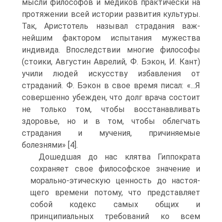
мысли фи­лософов и медиков практически на
протяжении всей истории развития культуры.
Так, Аристотель называл страдания важ­
нейшим фактором испытания мужества
индивида. Впоследст­вии многие философы
(стоики, Августин Аврелий, Ф. Бэкон, И. Кант)
учили людей искусству избавления от
страданий. Ф. Бэ­кон в свое время писал: «...Я
совершенно убежден, что долг врача состоит
не только том, чтобы восстанавливать
здоровье, но и в том, чтобы облегчать
страдания и мучения, причиняемые
болезнями» [4].
Дошедшая до нас клятва Гиппократа
сохраняет свое фило­софское значение и
морально-этическую ценность до настоя­
щего времени потому, что представляет
собой кодекс самых об­щих и
принципиальных требований ко всем