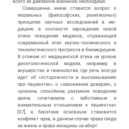
всего их диапазона жизненно необходи­мо.
Совершенно иначе ставится вопрос о
моральных (фило­софских, религиозных)
принципах научных исследований в ме­
дицине в контексте зарождения новой
этики поведения меди­ков, отражающей
современный этап научно-технического и
технологического прогресса в биомедицине.
В отличие от ме­дицинской этики на уровне
деонтологической модели, напри­мер в
акушерстве и гинекологии, где речь всегда
идет об «осто­рожности в высказываниях
при пациентах», о «завоевании до­верия», о
«ровном, спокойном, разумном поведении
врача, со­четаемом с заботливым и
внимательным отношением к паци­ентке»
[07], в биоэтике основным становится
конфликт прав, в данном случае права плода
на жизнь и права женщины на аборт.