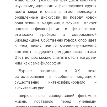
живого. Вот уже более трех десятилетий в
научно-медицинских и философ­ских кругах
всего мира в связи с этим происходят
оживленные дискуссии по поводу новой
роли этики в медицине, а точнее - вокруг
социально-философских и философско-
этических про­блем в современной
биомедицине. Собственно говоря, спор идет
о том, какой новый мировоззренческий
контекст содержит медицинская этика.
Этот вопрос можно считать столь же древ­
ним, как сама философия.
Бурное развитие в XX веке
естествознания и особенно ме­дицины
существенно интенсифицировало и
значительно рас­
ширило поле исследований феномена
жизни, поставило перед учеными-