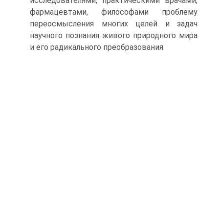
исследователями, практическими врачами,
фармацев­тами, философами проблему
переосмысления многих целей и задач
научного познания живого природного мира
и его ради­кального преобразования.