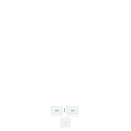
|
<<
>>
↑