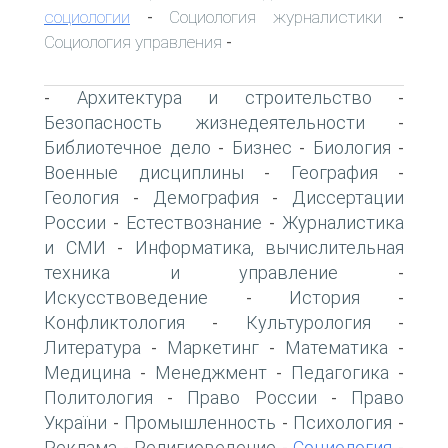
социологии
Социология журналистики
-
-
Социология управления
-
Архитектура и строительство
-
-
Безопасность жизнедеятельности
-
Библиотечное дело
Бизнес
Биология
-
-
-
Военные дисциплины
География
-
-
Геология
Демография
Диссертации
-
-
России
Естествознание
Журналистика
-
-
и СМИ
Информатика, вычислительная
-
техника и управление
-
Искусствоведение
История
-
-
Конфликтология
Культурология
-
-
Литература
Маркетинг
Математика
-
-
-
Медицина
Менеджмент
Педагогика
-
-
-
Политология
Право России
Право
-
-
України
Промышленность
Психология
-
-
-
Реклама
Религиоведение
Социология