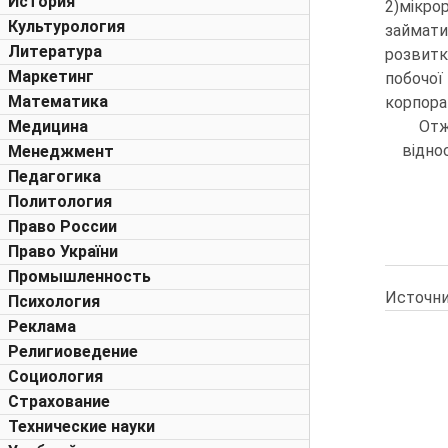
История
2)мікро
Культурология
займати
Литература
розвитк
Маркетинг
побочо
Математика
корпора
Медицина
Отж
відно
Менеджмент
Педагогика
Политология
Право России
Право України
Промышленность
Источни
Психология
Реклама
Религиоведение
Социология
Страхование
Технические науки