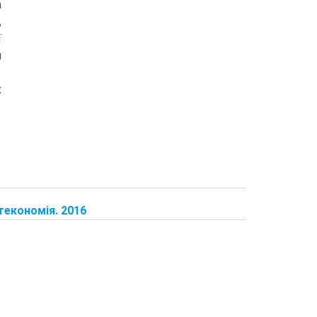
а
,
ї
м
х
текономія. 2016