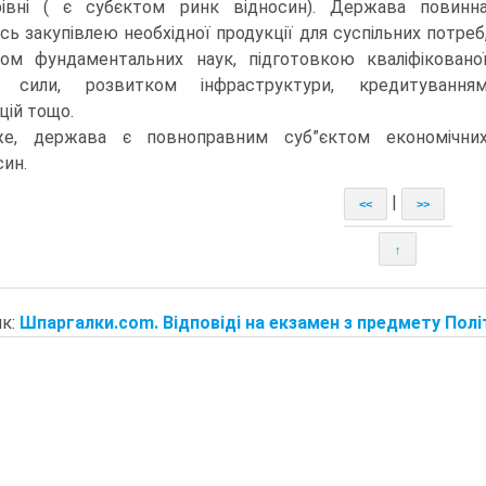
рівні ( є субєктом ринк відносин). Держава повинн
сь закупівлею необхідної продукції для суспільних потреб
ом фундаментальних наук, підготовкою кваліфіковано
ї сили, розвитком інфраструктури, кредитування
цій тощо.
е, держава є повноправним суб”єктом економічни
син.
|
<<
>>
↑
к:
Шпаргалки.com. Відповіді на екзамен з предмету Полі