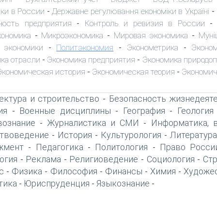
ки в России
Державне регулювання економіки в Україні
-
-
ность предприятия
Контроль и ревизия в России
-
кономика
Микроэкономика
Мировая экономика
Муні
-
-
-
 экономики
Политэкономия
Эконометрика
Эконо
-
-
-
ка отрасли
Экономика предприятия
Экономика природо
-
-
Экономическая история
Экономическая теория
Экономич
-
-
ектура и строительство
Безопасность жизнедеят
-
ия
Военные дисциплины
География
Геология
-
-
-
вознание
Журналистика и СМИ
Информатика, 
-
-
твоведение
История
Культурология
Литература
-
-
-
жмент
Педагогика
Политология
Право Росси
-
-
-
огия
Реклама
Религиоведение
Социология
Ст
-
-
-
-
с
Физика
Философия
Финансы
Химия
Художе
-
-
-
-
-
тика
Юриспруденция
Языкознание
-
-
-