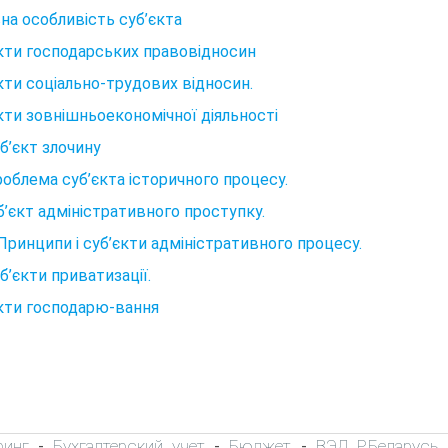
на особливість суб’єкта
кти господарських правовідносин
кти соціально-трудових відносин.
кти зовнішньоекономічної діяльності
уб’єкт злочину
роблема суб’єкта історичного процесу.
б’єкт адміністративного проступку.
 Принципи і суб’єкти адміністративного процесу.
уб’єкти приватизації.
кти господарю-вання
ринг
Бухгалтерский учет
Бюджет
ВЭД Р.Беларусь
-
-
-