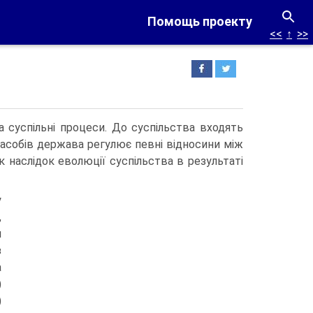
Помощь проекту
<<
↑
>>
а суспільні процеси. До суспільства входять
 засобів держава регулює певні відносини між
 наслідок еволюції суспільства в результаті
у
,
м
з
а
)
)