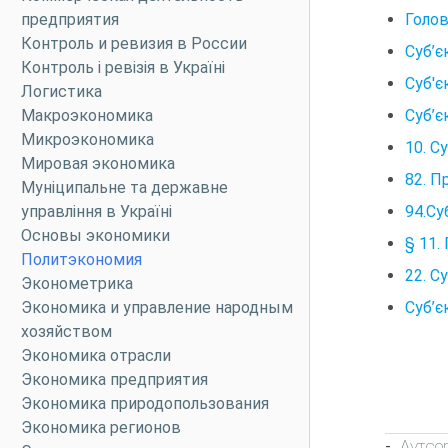
Голов
предприятия
Контроль и ревизия в России
Суб’є
Контроль і ревізія в Україні
Суб'є
Логистика
Суб’є
Макроэкономика
Микроэкономика
10. С
Мировая экономика
82. П
Муніципальне та державне
94.Су
управління в Україні
Основы экономики
§ 11.
Политэкономия
22. С
Эконометрика
Суб’є
Экономика и управление народным
хозяйством
Экономика отрасли
Экономика предприятия
Экономика природопользования
Экономика регионов
Аутсо
-