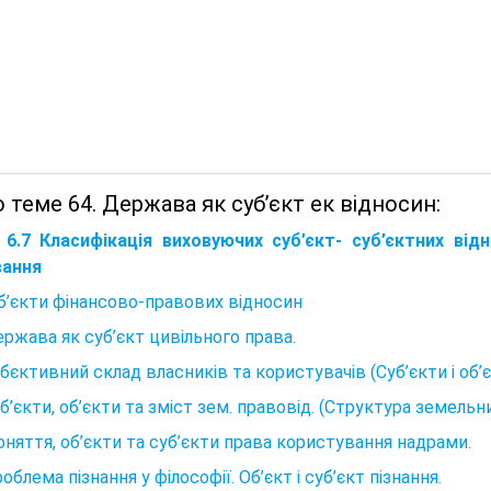
 теме 64. Держава як суб’єкт ек відносин:
6.7 Класифікація виховуючих суб’єкт- суб’єктних відн
вання
б’єкти фінансово-правових відносин
ержава як суб’єкт цивільного права.
убєктивний склад власників та користувачів (Суб’єкти і об
уб’єкти, об’єкти та зміст зем. правовід. (Структура земельн
няття, об’єкти та суб’єкти права користування надрами.
роблема пізнання у філософії. Об’єкт і суб’єкт пізнання.