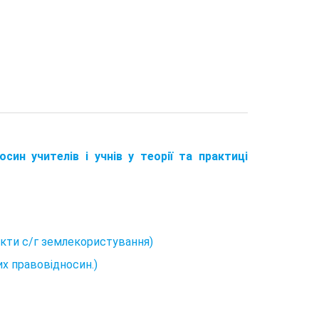
осин учителів і учнів у теорії та практиці
’єкти с/г землекористування)
их правовідносин.)