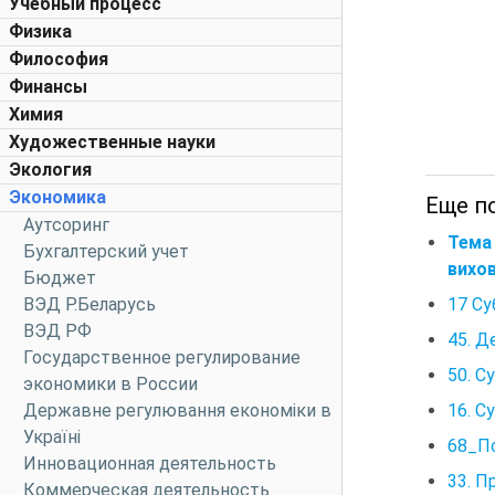
Учебный процесс
Физика
Философия
Финансы
Химия
Художественные науки
Экология
Экономика
Еще по
Аутсоринг
Тема 
Бухгалтерский учет
вихо
Бюджет
17 Су
ВЭД Р.Беларусь
ВЭД РФ
45. Д
Государственное регулирование
50. С
экономики в России
16. С
Державне регулювання економіки в
Україні
68_По
Инновационная деятельность
33. П
Коммерческая деятельность