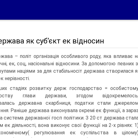
ержава як суб’єкт ек відносин
жава – політ організація особливого роду, яка впливає н
ичні, ек, соц, насіональні відносини. За допомогою певних
рупами націями за для стабільносіт держава створилася як
ек нерівності.
их стадіях розвитку держ господарство = особистом
арству глави держави, згодом відокремелось
валась державна скарбниця, податки стали джерело
ння. Раніше держава виконувала окремі ек функції, а зара
іла система державної госп політики. З 20 ст держава стал
 ек діяльності, вона виконує свої функції на 2-х рівнях: 1
кономічному( регулювання ек суспільства в цілому