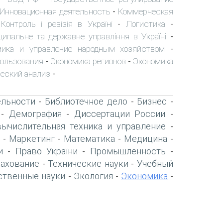
Инновационная деятельность
Коммерческая
-
Контроль і ревізія в Україні
Логистика
-
-
-
ципальне та державне управління в Україні
-
мика и управление народным хозяйством
-
пользования
Экономика регионов
Экономика
-
-
еский анализ
-
ельности
Библиотечное дело
Бизнес
-
-
-
Демография
Диссертации России
-
-
-
вычислительная техника и управление
-
Маркетинг
Математика
Медицина
-
-
-
-
и
Право України
Промышленность
-
-
-
рахование
Технические науки
Учебный
-
-
ственные науки
Экология
Экономика
-
-
-