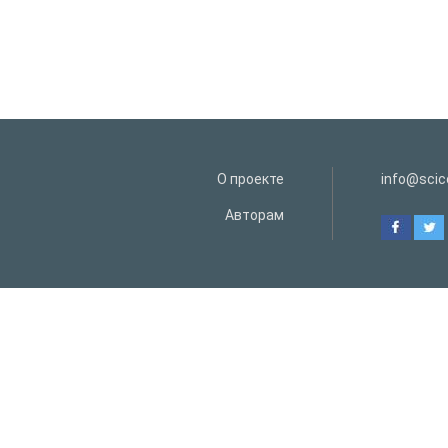
О проекте
info@scice
Авторам