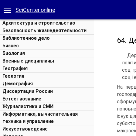
SciCenter.online
Архитектура и строительство
Безопасность жизнедеятельности
Библиотечное дело
64. Д
Бизнес
Биология
Дер
Военные дисциплины
політ
География
соц г
Геология
соц і 
Демография
На перш
Диссертации России
господ
Естествознание
сформу
Журналистика и СМИ
поповне
Информатика, вычислительная
існує ц
техника и управление
субєктом
Искусствоведение
макрое