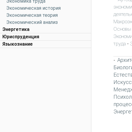
Экономика труда
экономи
Экономическая история
деятель
Экономическая теория
Макроэ
Экономический анализ
Основы
Энергетика
Экономи
Юриспруденция
труда
-
Языкознание
Архит
-
Биолог
Естест
Искусс
Менед
Психол
процес
Энерге