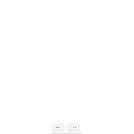
|
<<
>>