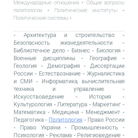
Международные отношения
Общие вопросы
-
политологии
Политические институты
-
-
Политические системы
-
Архитектура и строительство
-
-
Безопасность жизнедеятельности
-
Библиотечное дело
Бизнес
Биология
-
-
-
Военные дисциплины
География
-
-
Геология
Демография
Диссертации
-
-
России
Естествознание
Журналистика
-
-
и СМИ
Информатика, вычислительная
-
техника и управление
-
Искусствоведение
История
-
-
Культурология
Литература
Маркетинг
-
-
-
Математика
Медицина
Менеджмент
-
-
-
Педагогика
Политология
Право России
-
-
Право України
Промышленность
-
-
-
Психология
Реклама
Религиоведение
-
-
-