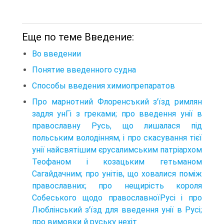
Еще по теме Введение:
Во введении
Понятие введенного судна
Способы введения химиопрепаратов
Про марнотний Флоренсъкий з'їзд римлян
задля унГі з греками; про введення унії в
православну Русь, що лишалася під
польським володінням, і про скасування тієї
унії найсвятішим єрусалимським патріархом
Теофаном і козацьким гетьманом
Сагайдачним; про унітів, що ховалися поміж
православних; про нещирість короля
Собеського щодо православноїРусі і про
Люблінський з'їзд для введення унії в Русі;
про вимовки й руську нехіт