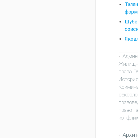
Талян
форм 
Шубе
соиск
Яковл
Админ
-
Жилищно
права Г
Истори
Кримина
сексоло
правове
право 
конфлик
Архит
-