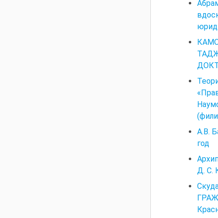
Абрам
вдос
юриди
КАМ
ТАДЖ
ДОКТ
Теор
«Прав
Наумо
(фили
А.В. 
год
Архип
Д. С.
Скуд
ГРАЖ
Красн