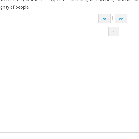
gnty of people.
|
<<
>>
↑