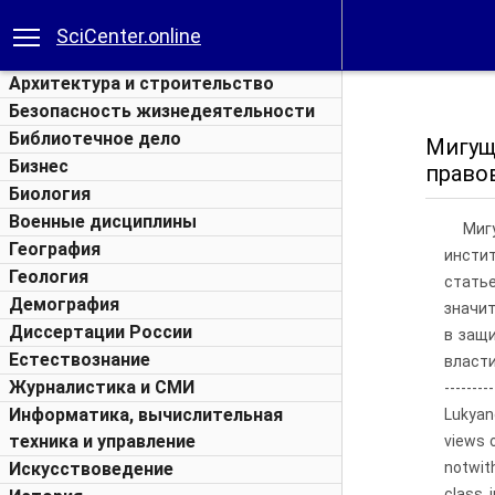
SciCenter.online
Архитектура и строительство
Безопасность жизнедеятельности
Библиотечное дело
Мигущ
Бизнес
право
Биология
Военные дисциплины
Миг
География
инсти
Геология
статье
Демография
значит
Диссертации России
в защи
Естествознание
власти,
Журналистика и СМИ
-------
Информатика, вычислительная
Lukyano
техника и управление
views 
Искусствоведение
notwith
class 