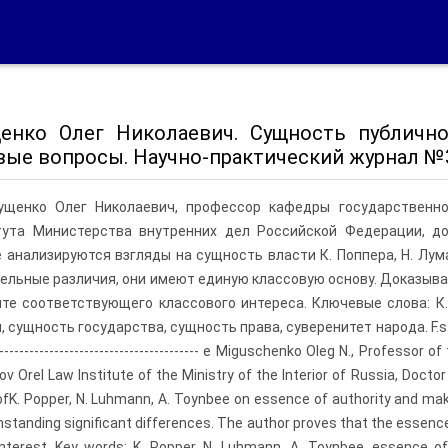
енко Олег Николаевич. Сущность публично
вые вопросы. Научно-практический журнал №3,
ущенко Олег Николаевич, профессор кафедры государственн
тута Министерства внутренних дел Российской Федерации, до
 анализируются взгляды на сущность власти К. Поппера, Н. Лума
ельные различия, они имеют единую классовую основу. Доказыва
те соответствующего классового интереса. Ключевые слова: К. 
 сущность государства, сущность права, суверенитет народа. F.ssvnrp nf
------------------------------------------ е Miguschenko Oleg N., Profess
v Orel Law Institute of the Ministry of the Interior of Russia, Docto
ofK. Popper, N. Luhmann, A. Toynbee on essence of authority and ma
standing significant differences. The author proves that the essence 
interest. Key words: K. Popper, N. Luhmann, A. Toynbee, essence of