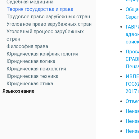
Судебная медицина
Теория государства и права
Общая
Трудовое право зарубежных стран
Сарат
Уголовное право зарубежных стран
ГАВР
Уголовный процесс зарубежных
адвок
стран
соиск
Философия права
Пров
Юридическая конфликтология
СРАВ
Юридическая логика
Пенза
Юридическая психология
Юридическая техника
ИВЛ
Юридическая этика
ГОСУ
Языкознание
2017 
Ответ
Неизв
Неизв
Неиз