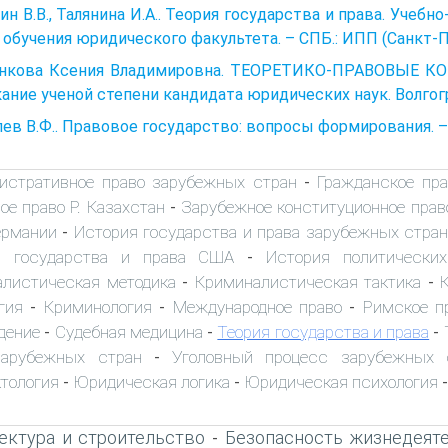
ин В.В., Талянина И.А.. Теория государства и права. Уче
обучения юридического факультета. – СПБ.: ИПП (Санкт-Пет
нкова Ксения Владимировна. ТЕОРЕТИКО-ПРАВОВЫЕ КО
ание ученой степени кандидата юридических наук. Волгогр
ев В.Ф.. Правовое государство: вопросы формирования. – М.
истративное право зарубежных стран
Гражданское пр
-
е право Р. Казахстан
Зарубежное конституционное прав
-
ермании
История государства и права зарубежных стран
-
я государства и права США
История политически
-
листическая методика
Криминалистическая тактика
-
-
гия
Криминология
Международное право
Римское п
-
-
-
дение
Судебная медицина
Теория государства и права
-
-
-
зарубежных стран
Уголовный процесс зарубежных 
-
тология
Юридическая логика
Юридическая психология
-
-
ектура и строительство
Безопасность жизнедеят
-