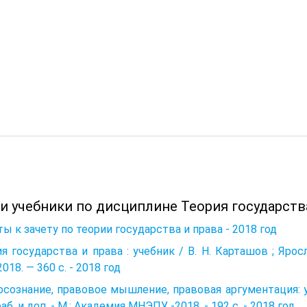
и учебники по дисциплине Теория государства
ы к зачету по теории государства и права - 2018 год
я государства и права : учебник / В. Н. Карташов ; Яросл.
2018. — 360 с. - 2018 год
сознание, правовое мышление, правовая аргументация: уч
аб. и доп. - М.: Академия МНЭПУ. -2018. - 192 с. - 2018 год