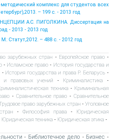
бно-методический комплекс для студентов всех
ербург),2013. – 199 с. - 2013 год
НЦЕПЦИИ А.С. ПИГОЛКИНА. Диссертация на
ад - 2013 - 2013 год
: Статут,2012. – 488 с. - 2012 год
аво зарубежных стран
Европейское право
-
-
о
Исламское право
История государства и
-
-
История государства и права Р. Беларусь
-
-
х и правовых учений
Криминалистика
-
-
Криминалистическая техника
Криминальная
-
раво
Сравнительное право
Сравнительное
-
-
Трудовое право зарубежных стран
Уголовное
-
стран
Философия права
Юридическая
-
-
Юридическая техника
Юридическая этика
-
-
-
ельности
Библиотечное дело
Бизнес
-
-
-