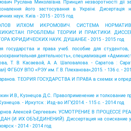
ович Руслана Миколаївна. Принцип незворотності дії за
коналення його застосування в Україні. Дисертація 
чних наук. Київ - 2015 - 2015 год
ОЛОВ ИЛХОМ ИКРОМОВИЧ. СИСТЕМА НОРМАТИ
ИКИСТАН: ПРОБЛЕМЫ ТЕОРИИ И ПРАКТИКИ. ДИССЕ
ОРА ЮРИДИЧЕСКИХ НАУК. ДУШАНБЕ - 2015 - 2015 год
ия государства и права учеб. пособие для студентов,
оохрани­тельная деятельность», специализация «Администр
ва, Т. В. Касаевой, А. А. Шаповалова. - Саратов : Са
ал) ФГБОУ ВПО «РЭУ им. Г. В. Плеханова»,2015. - 136 с. - 20
Баранов. ТЕОРИЯ ГОСУДАРСТВА И ПРАВА в схемах и опреде
кин И.В., Кузнецов Д.С.. Правоприменение и толкование права
 Кузнецов. - Ир­кутск : Изд-во ИГУ,2014. - 115 с. - 2014 год
арнов Алексей Сергеевич. УСМОТРЕНИЕ В ПРОЦЕССЕ Р
ДАН (И ИХ ОБЪЕДИНЕНИЙ). Диссертация на соискание уч
оярск - 2014 - 2014 год