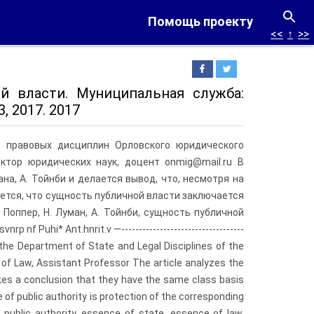
Помощь проекту
<<
↑
>>
й власти. Муниципальная служба:
 2017. 2017
о правовых дисциплин Орловского юридического
ктор юридических наук, доцент onmig@mail.ru В
на, А. Тойнби и делается вывод, что, несмотря на
ется, что сущность пуб­личной власти заключается
Поппер, Н. Луман, А. Тойнби, сущность публичной
 Puhi* Ant.hnrit.v —-----------------------------------
or of the Department of State and Legal Disciplines of the
r of Law, Assistant Professor The article analyzes the
kes a conclusion that they have the same class basis
of public authority is protection of the corresponding
 public authority, essence of state, essence of law,