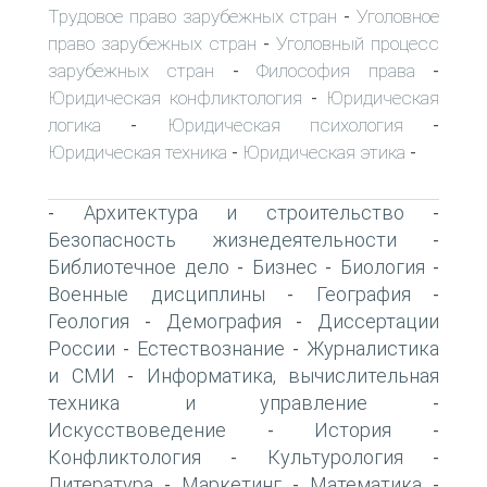
Трудовое право зарубежных стран
Уголовное
-
право зарубежных стран
Уголовный процесс
-
зарубежных стран
Философия права
-
-
Юридическая конфликтология
Юридическая
-
логика
Юридическая психология
-
-
Юридическая техника
Юридическая этика
-
-
Архитектура и строительство
-
-
Безопасность жизнедеятельности
-
Библиотечное дело
Бизнес
Биология
-
-
-
Военные дисциплины
География
-
-
Геология
Демография
Диссертации
-
-
России
Естествознание
Журналистика
-
-
и СМИ
Информатика, вычислительная
-
техника и управление
-
Искусствоведение
История
-
-
Конфликтология
Культурология
-
-
Литература
Маркетинг
Математика
-
-
-