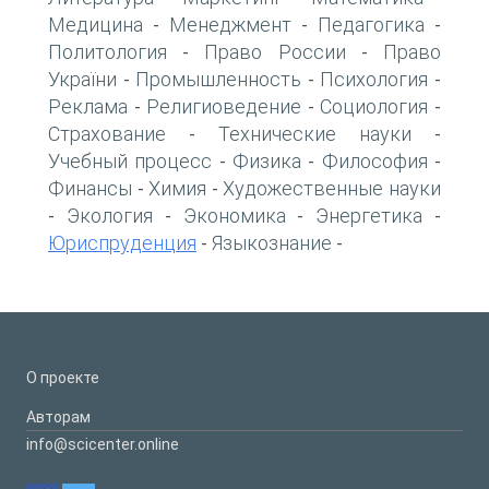
Медицина
Менеджмент
Педагогика
-
-
-
Политология
Право России
Право
-
-
України
Промышленность
Психология
-
-
-
Реклама
Религиоведение
Социология
-
-
-
Страхование
Технические науки
-
-
Учебный процесс
Физика
Философия
-
-
-
Финансы
Химия
Художественные науки
-
-
Экология
Экономика
Энергетика
-
-
-
-
Юриспруденция
Языкознание
-
-
О проекте
Авторам
info@scicenter.online