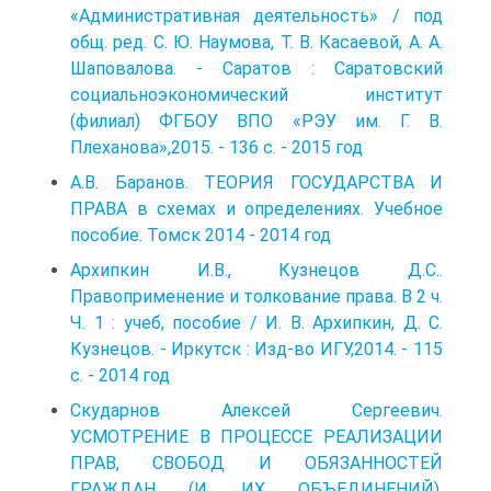
«Административная деятельность» / под
общ. ред. С. Ю. Наумова, Т. В. Касаевой, А. А.
Шаповалова. - Саратов : Саратовский
социально­экономический институт
(филиал) ФГБОУ ВПО «РЭУ им. Г. В.
Плеханова»,2015. - 136 с. - 2015 год
А.В. Баранов. ТЕОРИЯ ГОСУДАРСТВА И
ПРАВА в схемах и определениях. Учебное
пособие. Томск 2014 - 2014 год
Архипкин И.В., Кузнецов Д.С..
Правоприменение и толкование права. В 2 ч.
Ч. 1 : учеб, пособие / И. В. Архипкин, Д. С.
Кузнецов. - Ир­кутск : Изд-во ИГУ,2014. - 115
с. - 2014 год
Скударнов Алексей Сергеевич.
УСМОТРЕНИЕ В ПРОЦЕССЕ РЕАЛИЗАЦИИ
ПРАВ, СВОБОД И ОБЯЗАННОСТЕЙ
ГРАЖДАН (И ИХ ОБЪЕДИНЕНИЙ).