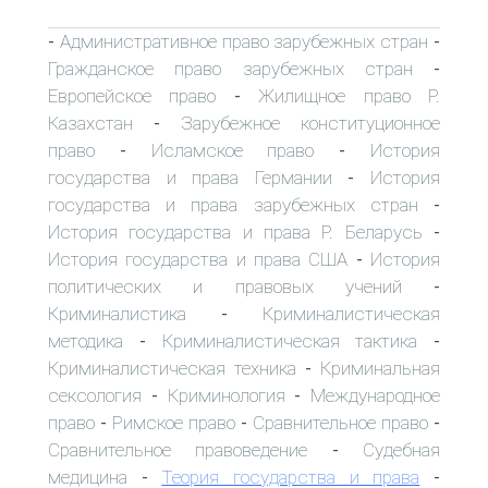
Административное право зарубежных стран
-
-
Гражданское право зарубежных стран
-
Европейское право
Жилищное право Р.
-
Казахстан
Зарубежное конституционное
-
право
Исламское право
История
-
-
государства и права Германии
История
-
государства и права зарубежных стран
-
История государства и права Р. Беларусь
-
История государства и права США
История
-
политических и правовых учений
-
Криминалистика
Криминалистическая
-
методика
Криминалистическая тактика
-
-
Криминалистическая техника
Криминальная
-
сексология
Криминология
Международное
-
-
право
Римское право
Сравнительное право
-
-
-
Сравнительное правоведение
Судебная
-
медицина
Теория государства и права
-
-