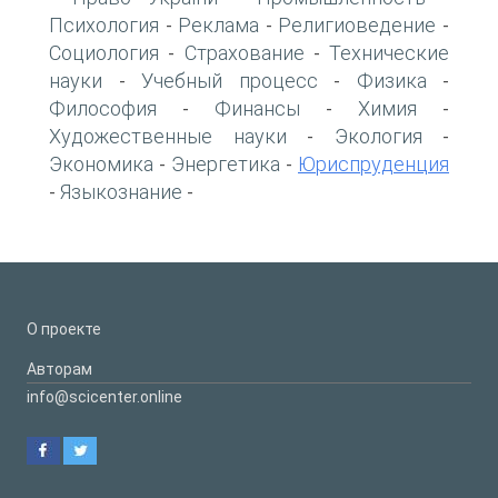
Психология
Реклама
Религиоведение
-
-
-
Социология
Страхование
Технические
-
-
науки
Учебный процесс
Физика
-
-
-
Философия
Финансы
Химия
-
-
-
Художественные науки
Экология
-
-
Экономика
Энергетика
Юриспруденция
-
-
Языкознание
-
-
О проекте
Авторам
info@scicenter.online