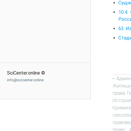
Сущно
10.4
Росс
63. И
Стади
SciCenter.online ©
Админ
-
info@scicenter.online
Жилищно
права Г
Истори
Кримина
сексоло
правове
право 