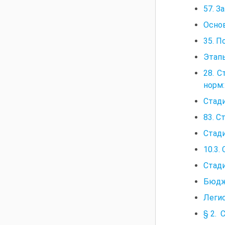
57. З
Основ
35. П
Этап
28. 
норм:
Стади
83. С
Стади
10.3.
Стади
Бюдж
Легис
§ 2. 