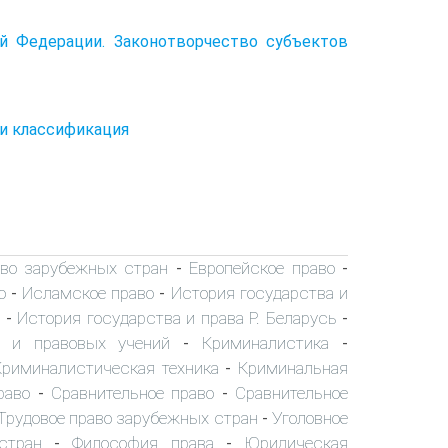
ой Федерации. Законотворчество субъектов
 и классификация
аво зарубежных стран
Европейское право
-
-
о
Исламское право
История государства и
-
-
История государства и права Р. Беларусь
-
-
х и правовых учений
Криминалистика
-
-
Криминалистическая техника
Криминальная
-
раво
Сравнительное право
Сравнительное
-
-
Трудовое право зарубежных стран
Уголовное
-
стран
Философия права
Юридическая
-
-