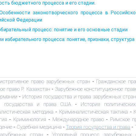
сть бюджетного процесса и его стадии.
. Особенности законотворческого процесса в Российск
ийской Федерации
збирательный процесс: понятие и его основные стадии
и избирательного процесса: понятие, признаки, структура
истративное право зарубежных стран
Гражданское пр
-
е право Р. Казахстан
Зарубежное конституционное прав
-
ермании
История государства и права зарубежных стран
-
я государства и права США
История политически
-
листическая методика
Криминалистическая тактика
-
-
гия
Криминология
Международное право
Римское п
-
-
-
дение
Судебная медицина
Теория государства и права
-
-
-
зарубежных стран
Уголовный процесс зарубежных 
-