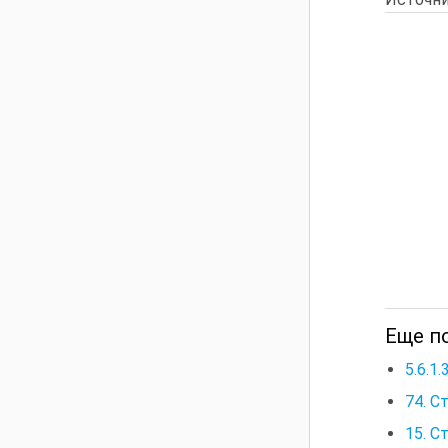
Еще п
5.6.1
74. С
15. С