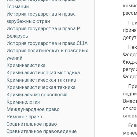
комис
Германии
рассм
История государства и права
зарубежных стран
При
История государства и права Р.
приня
Беларусь
депут
История государства и права США
Нек
История политических и правовых
Федер
учений
бюдже
Криминалистика
регул
Криминалистическая методика
Федер
Криминалистическая тактика
При
Криминалистическая техника
подпи
Криминальная сексология
Вмест
Криминология
откло
Международное право
вновь
Римское право
Сравнительное право
Есл
Сравнительное правоведение
менее