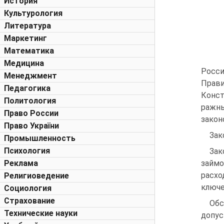
История
Культурология
Литература
Маркетинг
Математика
Медицина
Росси
Менеджмент
Прави
Педагогика
Конст
Политология
ражн
Право России
закон
Право України
Зак
Промышленность
Психология
Зак
Реклама
займо
расхо
Религиоведение
ключе
Социология
Страхование
Обс
Технические науки
допус