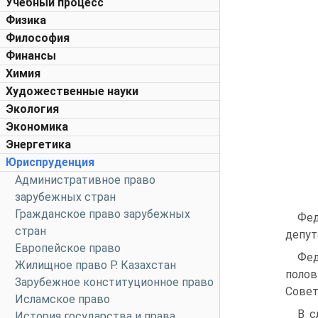
Учебный процесс
Физика
Философия
Финансы
Химия
Художественные науки
Экология
Экономика
Энергетика
Юриспруденция
Административное право
зарубежных стран
Гражданское право зарубежных
Фед
стран
депут
Европейское право
Фед
Жилищное право Р. Казахстан
полов
Зарубежное конституционное право
Совет
Исламское право
В с
История государства и права