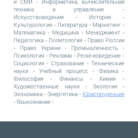
и СМИ
Информатика, вычислительная
-
техника и управление
-
Искусствоведение
История
-
-
Культурология
Литература
Маркетинг
-
-
-
Математика
Медицина
Менеджмент
-
-
-
Педагогика
Политология
Право России
-
-
Право України
Промышленность
-
-
-
Психология
Реклама
Религиоведение
-
-
-
Социология
Страхование
Технические
-
-
науки
Учебный процесс
Физика
-
-
-
Философия
Финансы
Химия
-
-
-
Художественные науки
Экология
-
-
Экономика
Энергетика
Юриспруденция
-
-
Языкознание
-
-