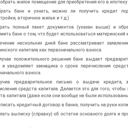
обрать жилое помещение для приобретения его в ипотеку
рать банк и узнать, можно ли получить кредит под
тройки, вторичное жилье и т.д.).
рать полный пакет документов (указан выше) и обра
мить банк о том, что будет использоваться материнский к
ечение нескольких дней банк рассматривает заявлени
инского капитала как первоначального взноса.
лучае положительного решения банк выдает предвари
 и уведомляет заемщика о сроке перечисления средст
начального взноса.
лучив предварительное письмо о выдаче кредита,
исления средств капитала. Делается это для того, чтобы
тв капитала (даже если они вообще не были использованы
писать кредитный договор в банке, получить на руки коп
лать выписку (справку) об остатке основного долга и пр