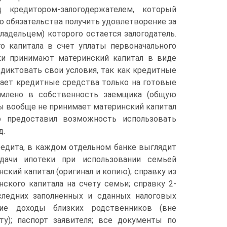
д кредитором-залогодержателем, который
о обязательства получить удовлетворение за
адельцем) которого остается залогодатель.
о капитала в счет уплаты первоначального
ки принимают материнский капитал в виде
 диктовать свои условия, так как кредитные
дает кредитные средства только на готовые
млено в собственность заемщика (общую
вы вообще не принимает материнский капитал
о предоставил возможность использовать
д.
редита, в каждом отдельном банке выглядит
дачи ипотеки при использовании семьей
ский капитал (оригинал и копию); справку из
ского капитала на счету семьи; справку 2-
следних заполненных и сданных налоговых
ие доходы близких родственников (вне
ту); паспорт заявителя; все документы по