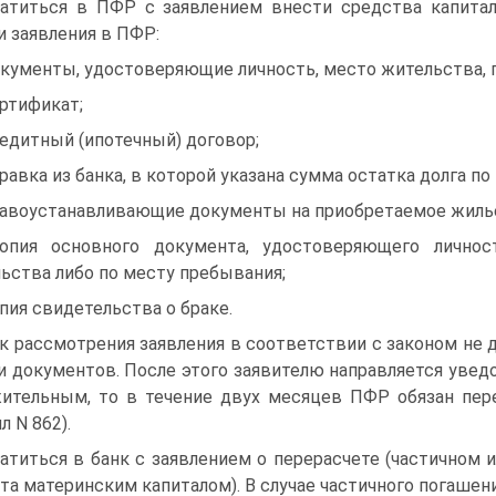
атиться в ПФР с заявлением внести средства капитал
и заявления в ПФР:
окументы, удостоверяющие личность, место жительства, 
ертификат;
редитный (ипотечный) договор;
правка из банка, в которой указана сумма остатка долга по
равоустанавливающие документы на приобретаемое жилье 
опия основного документа, удостоверяющего лично
ьства либо по месту пребывания;
опия свидетельства о браке.
к рассмотрения заявления в соответствии с законом не
и документов. После этого заявителю направляется увед
ительным, то в течение двух месяцев ПФР обязан пере
л N 862).
атиться в банк с заявлением о перерасчете (частичном 
та материнским капиталом). В случае частичного погашен