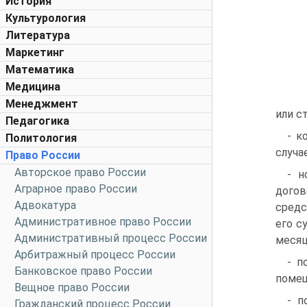
История
Культурология
Литература
Маркетинг
Математика
Медицина
Менеджмент
или с
Педагогика
- к
Политология
случа
Право России
Авторское право России
- н
Аграрное право России
догов
Адвокатура
средс
Административное право России
его с
Административный процесс России
месяц
Арбитражный процесс России
- п
Банковское право России
помещ
Вещное право России
- п
Гражданский процесс России