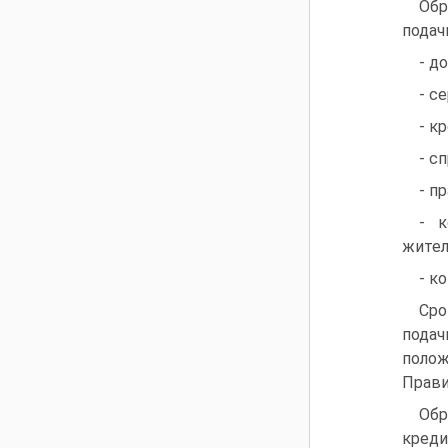
Обр
подач
- д
- с
- к
- с
- п
- к
жител
- к
Сро
подач
полож
Прави
Обр
креди