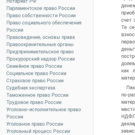
Нотариат РФ
дене
Парламентское право России
приоб
Право собственности России
счет 
Право социального обеспечения
Те се
России
взнос
Правоведение, основы права
перво
Правоохранительные органы
деньг
Предпринимательское право
пост
Прокурорский надзор России
долев
Семейное право России
как 
Социальное право России
матер
Страховое право России
Пак
Судебная экспертиза
по-р
Таможенное право России
матер
Трудовое право России
местн
Уголовно-исполнительное право
НДФЛ 
России
декл
Уголовное право России
завис
Уголовный процесс России