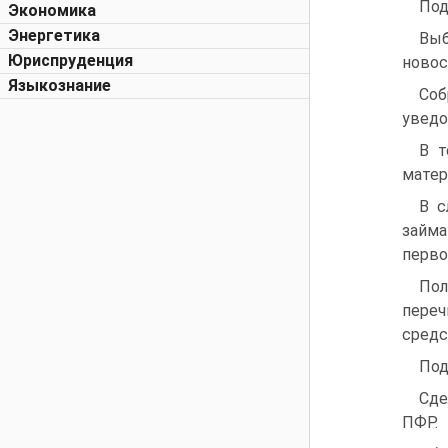
Под
Экономика
Энергетика
Выб
Юриспруденция
новос
Языкознание
Соб
уведо
В т
матер
В с
займа
перво
По
переч
средс
Под
Сде
ПФР.