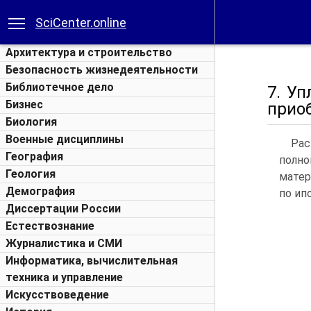
SciCenter.online
Архитектура и строительство
Безопасность жизнедеятельности
Библиотечное дело
7. У
Бизнес
прио
Биология
Военные дисциплины
Рас
География
полно
Геология
матер
Демография
по ип
Диссертации России
Естествознание
Журналистика и СМИ
Информатика, вычислительная
техника и управление
Искусствоведение