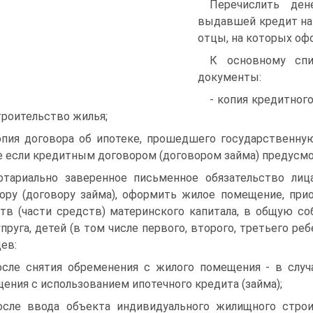
Перечислить ден
выдавшей кредит на 
отцы, на которых оф
К основному спи
документы:
- копия кредитног
троительство жилья;
опия договора об ипотеке, прошедшего государственну
е если кредитным договором (договором займа) предусмо
отариально заверенное письменное обязательство ли
ору (договору займа), оформить жилое помещение, при
тв (части средств) материнского капитала, в общую со
упруга, детей (в том числе первого, второго, третьего р
ев:
осле снятия обременения с жилого помещения - в случ
ения с использованием ипотечного кредита (займа);
осле ввода объекта индивидуального жилищного строи