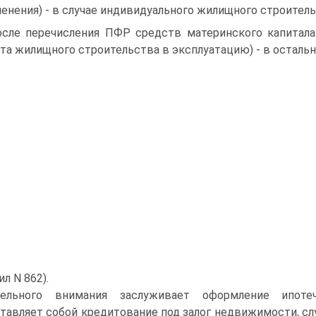
енения) - в случае индивидуального жилищного строитель
осле перечисления ПФР средств материнского капитала
та жилищного строительства в эксплуатацию) - в остальны
л N 862).
дельного внимания заслуживает оформление ипотеч
тавляет собой кредитование под залог недвижимости, с