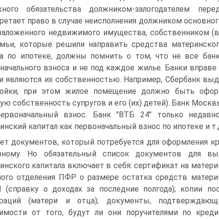
жного обязательства должником-залогодателем пере
ретает право в случае неисполнения должником основног
заложенного недвижимого имущества, собственником (вл
мьи, которые решили направить средства материнског
а по ипотеке, должны помнить о том, что не все бан
начального взноса и не под каждое жилье. Банки вправе
и являются их собственностью. Например, Сбербанк вы
ройки, при этом жилое помещение должно быть офор
ую собственность супругов и его (их) детей). Банк Моск
первоначальный взнос. Банк "ВТБ 24" только недавн
инский капитал как первоначальный взнос по ипотеке и т.
ет документов, который потребуется для оформления к
азному. Но обязательный список документов для вы
инского капитала включает в себя: сертификат на материн
ого отделения ПФР о размере остатка средств материн
(справку о доходах за последние полгода); копии по
араций (матери и отца); документы, подтверждающ
имости от того, будут ли они поручителями по креди