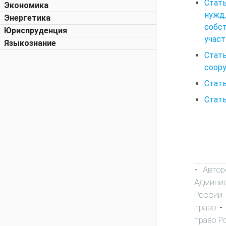
Стать
Экономика
нужд
Энергетика
собс
Юриспруденция
учас
Языкознание
Стать
соор
Стать
Стать
Автор
-
Админис
России
право
-
право Р