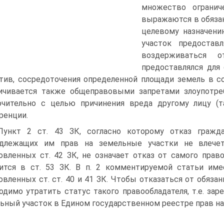
множество огранич
выражаются в обязан
целевому назначени
участок предоставл
воздерживаться о
предоставлялся для 
тив, сосредоточения определенной площади земель в с
ичивается также общеправовыми запретами злоупотре
чительно с целью причинения вреда другому лицу (та
ренции.
Пункт 2 ст. 43 ЗК, согласно которому отказ граж
адлежащих им прав на земельные участки не влечет
овленных ст. 42 ЗК, не означает отказ от самого пра
ится в ст. 53 ЗК. В п. 2 комментируемой статьи име
овленных ст. ст. 40 и 41 ЗК. Чтобы отказаться от обяза
одимо утратить статус такого правообладателя, т.е. за
ьный участок в Едином государственном реестре прав н