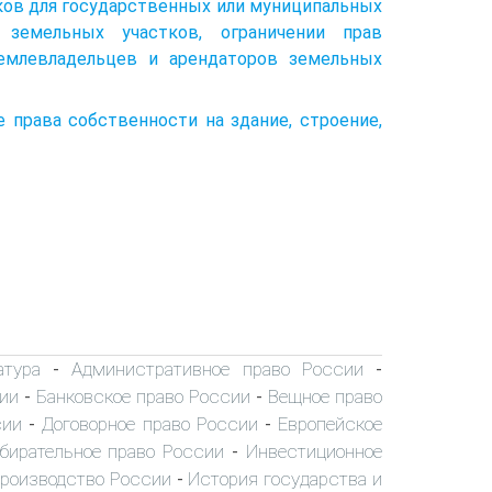
ков для государственных или муниципальных
 земельных участков, ограничении прав
землевладельцев и арендаторов земельных
е права собственности на здание, строение,
атура
Административное право России
-
-
ии
Банковское право России
Вещное право
-
-
сии
Договорное право России
Европейское
-
-
бирательное право России
Инвестиционное
-
производство России
История государства и
-