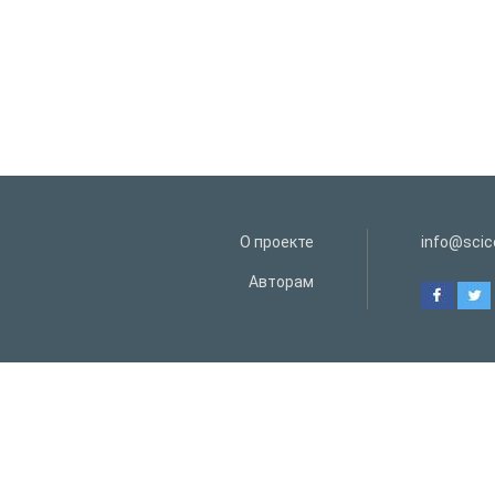
О проекте
info@scice
Авторам