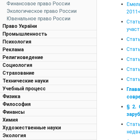
Финансовое право России
Емель
Экологическое право России
2011<
Ювенальное право России
Стат
Право України
участ
Промышленность
Стать
Психология
Стать
Реклама
Религиоведение
Стать
Социология
Стать
Страхование
Стать
Технические науки
Учебный процесс
Глав
Физика
совр
Философия
§ 2.
Финансы
зару
Химия
Стать
Художественные науки
недв
Экология