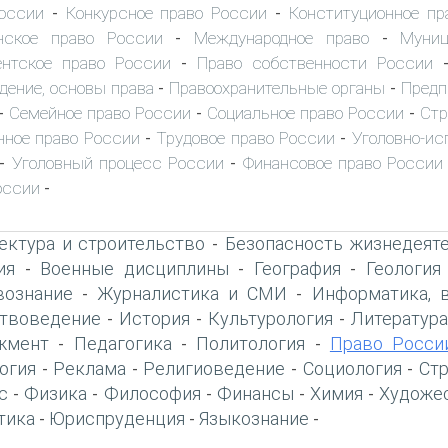
оссии
Конкурсное право России
Конституционное пр
-
-
нское право России
Международное право
Муниц
-
-
нтское право России
Право собственности России
-
дение, основы права
Правоохранительные органы
Предп
-
-
Семейное право России
Социальное право России
Стр
-
-
-
ное право России
Трудовое право России
Уголовно-ис
-
-
Уголовный процесс России
Финансовое право России
-
-
оссии
-
ектура и строительство
Безопасность жизнедеят
-
ия
Военные дисциплины
География
Геология
-
-
-
вознание
Журналистика и СМИ
Информатика, 
-
-
твоведение
История
Культурология
Литература
-
-
-
жмент
Педагогика
Политология
Право Росси
-
-
-
огия
Реклама
Религиоведение
Социология
Ст
-
-
-
-
с
Физика
Философия
Финансы
Химия
Художе
-
-
-
-
-
тика
Юриспруденция
Языкознание
-
-
-