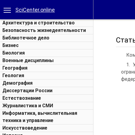
SciCenter.online
Архитектура и строительство
Безопасность жизнедеятельности
Библиотечное дело
Стать
Бизнес
Биология
Ком
Военные дисциплины
1. 
География
огран
Геология
федер
Демография
Диссертации России
Естествознание
Журналистика и СМИ
Информатика, вычислительная
техника и управление
Искусствоведение