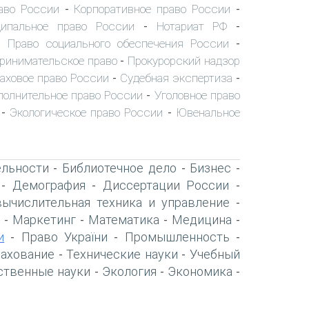
аво России
Корпоративное право России
-
-
ипальное право России
Нотариат РФ
-
-
Право социального обеспечения России
-
-
ринимательское право
Прокурорский надзор
-
аховое право России
Судебная экспертиза
-
-
полнительное право России
Уголовное право
-
Экологическое право России
Ювенальное
-
-
ельности
Библиотечное дело
Бизнес
-
-
-
Демография
Диссертации России
-
-
-
вычислительная техника и управление
-
Маркетинг
Математика
Медицина
-
-
-
-
и
Право України
Промышленность
-
-
-
рахование
Технические науки
Учебный
-
-
ственные науки
Экология
Экономика
-
-
-