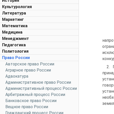
История
Культурология
Литература
Маркетинг
Математика
Медицина
Менеджмент
напро
Педагогика
огран
Политология
исклю
Право России
конку
Авторское право России
2. 
Аграрное право России
прин
Адвокатура
устан
Административное право России
говор
Административный процесс России
устан
Арбитражный процесс России
необх
Банковское право России
земел
Вещное право России
Гражданский процесс России