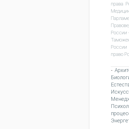
права Р
Медици
Парламе
Правове
России
Таможен
России
право Р
Архит
-
Биолог
Естест
Искусс
Менед
Психол
процес
Энерге