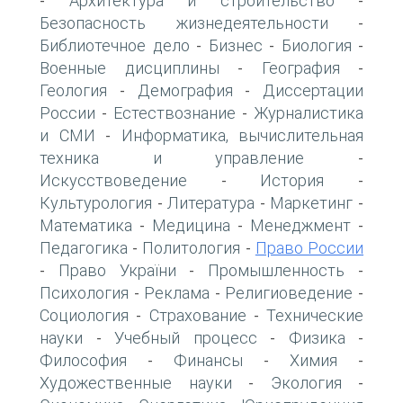
Архитектура и строительство
-
-
Безопасность жизнедеятельности
-
Библиотечное дело
Бизнес
Биология
-
-
-
Военные дисциплины
География
-
-
Геология
Демография
Диссертации
-
-
России
Естествознание
Журналистика
-
-
и СМИ
Информатика, вычислительная
-
техника и управление
-
Искусствоведение
История
-
-
Культурология
Литература
Маркетинг
-
-
-
Математика
Медицина
Менеджмент
-
-
-
Педагогика
Политология
Право России
-
-
Право України
Промышленность
-
-
-
Психология
Реклама
Религиоведение
-
-
-
Социология
Страхование
Технические
-
-
науки
Учебный процесс
Физика
-
-
-
Философия
Финансы
Химия
-
-
-
Художественные науки
Экология
-
-