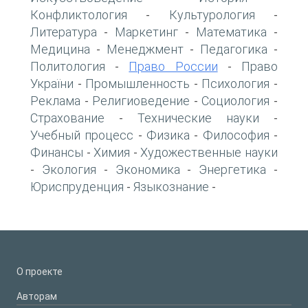
Конфликтология
Культурология
-
-
Литература
Маркетинг
Математика
-
-
-
Медицина
Менеджмент
Педагогика
-
-
-
Политология
Право России
Право
-
-
України
Промышленность
Психология
-
-
-
Реклама
Религиоведение
Социология
-
-
-
Страхование
Технические науки
-
-
Учебный процесс
Физика
Философия
-
-
-
Финансы
Химия
Художественные науки
-
-
Экология
Экономика
Энергетика
-
-
-
-
Юриспруденция
Языкознание
-
-
О проекте
Авторам