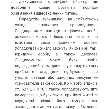
з урахуванням специфіки об'єкту, що
дозволить краще розуміти порядок
розв'язання вищеозна-чених питань.
Передусім зупинимось на суб'єктному
складі спадкових правовідносин.
Спадкодавцем завжди є фізична особа,
оскільки смерть - біологічна категорія та
властива саме фізичним особам.
Успадкувати житло можуть як фізичні, так і
юридичні особи, а також держава.
Спадкоємцем може бути навіть
недієздатний громадянин - у цьому випадку
прийняття спадщини відбувається за
участю батьків або законних опікунів чи
усиновителів такої особи. Крім того, згідно зі
ст. 527 ЦК УРСР також успадковують діти
померлого, що були зачаті при його житті та
народжені після його смерті. Але
законодавство містить низку обмежень,