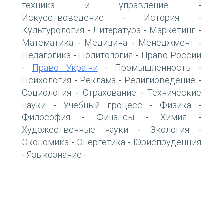
техника и управление
-
Искусствоведение
История
-
-
Культурология
Литература
Маркетинг
-
-
-
Математика
Медицина
Менеджмент
-
-
-
Педагогика
Политология
Право России
-
-
Право України
Промышленность
-
-
-
Психология
Реклама
Религиоведение
-
-
-
Социология
Страхование
Технические
-
-
науки
Учебный процесс
Физика
-
-
-
Философия
Финансы
Химия
-
-
-
Художественные науки
Экология
-
-
Экономика
Энергетика
Юриспруденция
-
-
Языкознание
-
-