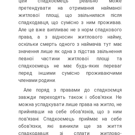
цей спадкоємець реально може
претендувати на отримання найманої
житлової площі, що звільнилася після
спадкодавця, що сумісно з ним проживав.
Але це вже випливає не з норм спадкового
права, а з відносин житлового найму,
оскільки смерть одного з наймачів тут має
значення лише як одна з підстав звільнення
певної частини житлової площі та
спадкоємець не має будь-яких переваг
перед іншими сумісно проживаючими
членами родини.
Але поряд з правами до спадкоємця
завжди переходять також і обов'язки. Не
можна успадкувати лише права на житло, не
прийнявши на себе обов'язків, що з ним
пов'язані. Спадкоємець приймає на себе
обов'язки, які виникли ще за життя
спадкодавця: зі сплати житлово-