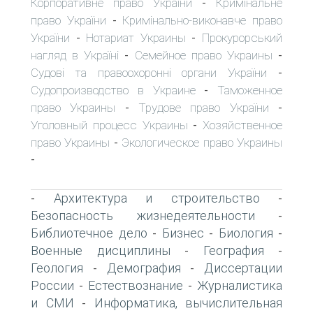
Корпоративне право України
Кримінальне
-
право України
Кримінально-виконавче право
-
України
Нотариат Украины
Прокурорський
-
-
нагляд в Україні
Семейное право Украины
-
-
Судові та правоохоронні органи України
-
Судопроизводство в Украине
Таможенное
-
право Украины
Трудове право України
-
-
Уголовный процесс Украины
Хозяйственное
-
право Украины
Экологическое право Украины
-
-
Архитектура и строительство
-
-
Безопасность жизнедеятельности
-
Библиотечное дело
Бизнес
Биология
-
-
-
Военные дисциплины
География
-
-
Геология
Демография
Диссертации
-
-
России
Естествознание
Журналистика
-
-
и СМИ
Информатика, вычислительная
-