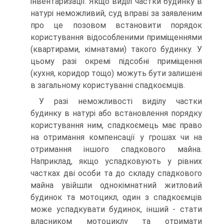
інвентаризації. Якщо виділ частки будинку в
натурі неможливий, суд вправі за заявленим
про це позовом встановити порядок
користування відособленими приміщеннями
(квартирами, кімнатами) такого будинку. У
цьому разі окремі підсобні приміщення
(кухня, коридор тощо) можуть бути залишені
в загальному користуванні спадкоємців.
У разі неможливості виділу частки
будинку в натурі або встановлення порядку
користування ним, спадкоємець має право
на отримання компенсації у грошах чи на
отримання іншого спадкового майна.
Наприклад, якщо успадковують у рівних
частках дві особи та до складу спадкового
майна увійшли однокімнатний житловий
будинок та мотоцикл, один з спадкоємців
може успадкувати будинок, інший - стати
власником мотоциклу та отримати