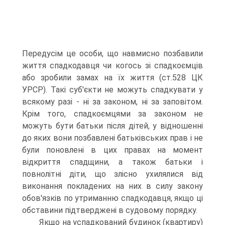
Передусім це особи, що навмисно позбавили
життя спадкодавця чи когось зі спадкоємців
або зробили замах на їх життя (ст.528 ЦК
УРСР). Такі суб'єкти не можуть спадкувати у
всякому разі - ні за законом, ні за заповітом.
Крім того, спадкоємцями за законом не
можуть бути батьки після дітей, у відношенні
до яких вони позбавлені батьківських прав і не
були поновлені в цих правах на момент
відкриття спадщини, а також батьки і
повнолітні діти, що злісно ухилялися від
виконання покладених на них в силу закону
обов'язків по утриманню спадкодавця, якщо ці
обставини підтверджені в судовому порядку.
Якщо на успадкований будинок (квартиру)