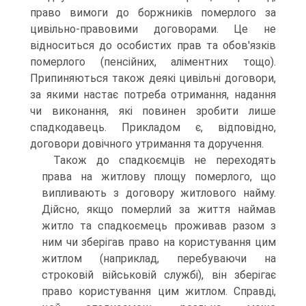
право вимоги до боржників померлого за
цивільно-правовими договорами. Це не
відноситься до особистих прав та обов'язків
померлого (пенсійних, аліментних тощо).
Припиняються також деякі цивільні договори,
за якими настає потреба отримання, надання
чи виконання, які повинен зробити лише
спадкодавець. Прикладом є, відповідно,
договори довічного утримання та доручення.
Також до спадкоємців не переходять
права на житлову площу померлого, що
випливають з договору житлового найму.
Дійсно, якщо померлий за життя наймав
житло та спадкоємець проживав разом з
ним чи зберігав право на користування цим
житлом (наприклад, перебуваючи на
строковій військовій службі), він зберігає
право користування цим житлом. Справді,