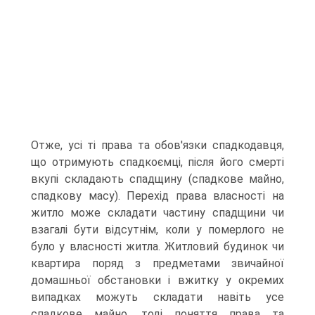
Отже, усі ті права та обов'язки спадкодавця,
що отримують спадкоємці, після його смерті
вкупі складають спадщину (спадкове майно,
спадкову масу). Перехід права власності на
житло може складати частину спадщини чи
взагалі бути відсутнім, коли у померлого не
було у власності житла. Житловий будинок чи
квартира поряд з предметами звичайної
домашньої обстановки і вжитку у окремих
випадках можуть складати навіть усе
спадкове майно, тоді поняття права та