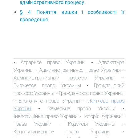
адміністративного процесу.
§ 4. Поняття вишки і особливості її
проведення
Аграрное право Украины
Адвокатура
-
-
Украины
Административное право Украины
-
-
Административный процесс Украины
-
Биржевое право Украины
Гражданский
-
процесс Украины
Гражданское право Украины
-
Екологічне право України
Житлове право
-
-
України
Земельне право України
-
-
Інвестиційне право України
Історія держави і
-
права України
Кодексы Украины
-
-
Конституционное право Украины
-