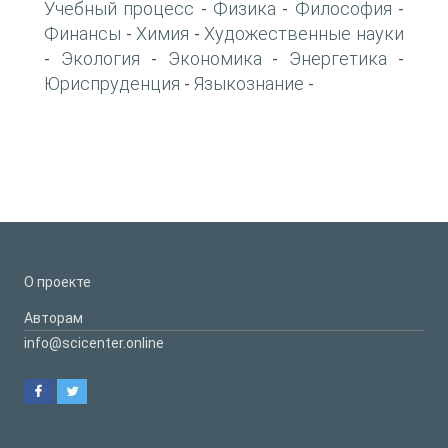
Учебный процесс
Физика
Философия
-
-
-
Финансы
Химия
Художественные науки
-
-
Экология
Экономика
Энергетика
-
-
-
-
Юриспруденция
Языкознание
-
-
О проекте
Авторам
info@scicenter.online