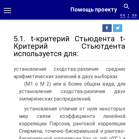
Помощь проекту
<<
↑
>>
5.1. t-критерий Стьюдента t-
Критерий Стьютдента
используется для:
установления сходства-различия средних
арифметических значений в двух выборках
(M1 о M 2) или в более общем виде, для
установления сходства-различия двух
эмпирических распределений;
установления отличия от нуля некоторых
мер связи: коэффициента линейной
корреляции Пирсона, ранговой корреляции
Спирмена, точечно-бисериальной и рангово-
бисериальной корреляции (rxy, rs, rpb о"0" ) и