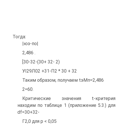
Тогда:
|юз-по|
2,486 .
[30-32-(30+ 32- 2)
УІ29Л02 +31-П2 * 30 + 32
Таким образом, получаем tэMп=2,486
2=60.
Критические значения t-критерия
находим по таблице 1 (приложение 5.3.) для
df=30+32-
Г2,0 для p < 0,05