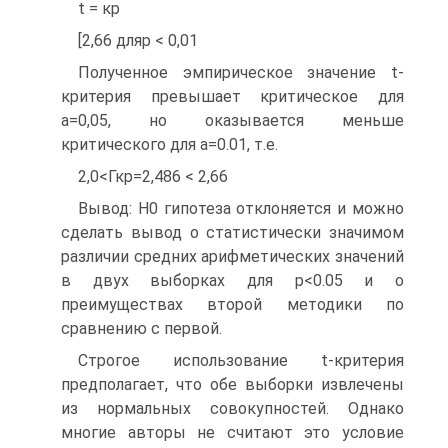
t = кр
[2,66 дляp < 0,01
Полученное эмпирическое значение t-
критерия превышает критическое для
а=0,05, но оказывается меньше
критического для а=0.01, т.е.
2,0<Гкр=2,486 < 2,66
Вывод: Н0 гипотеза отклоняется и можно
сделать вывод о статистически значимом
различии средних арифметических значений
в двух выборках для р<0.05 и о
преимуществах второй методики по
сравнению с первой.
Строгое использование t-критерия
предполагает, что обе выборки извлечены
из нормальных совокупностей. Однако
многие авторы не считают это условие