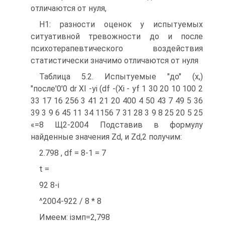
отличаются от нуля,
Н1: разности оценок у испытуемых
ситуативной тревожности до и после
психотерапевтического воздействия
статистически значимо отличаются от нуля
Таблица 5.2. Испытуемые "до" (х,)
"после'0'0 dr ХІ -уі (df -(Xi - yf 1 30 20 10 100 2
33 17 16 256 3 41 21 20 400 4 50 43 7 49 5 36
39 3 9 6 45 11 34 1156 7 31 28 3 9 8 25 20 5 25
«=8 Щ2-2004 Подставив в формулу
найденные значения Zd, и Zd,2 получим:
2.798 , df = 8-1 = 7
t =
92 8-і
^2004-922 / 8 * 8
Имеем: ізмп=2,798