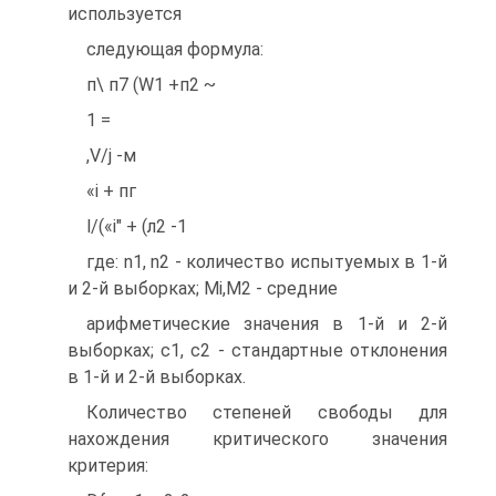
используется
следующая формула:
п\ п7 (W1 +п2 ~
1 =
,V/j -м
«і + пг
l/(«i" + (л2 -1
где: n1, n2 - количество испытуемых в 1-й
и 2-й выборках; Mi,M2 - средние
арифметические значения в 1-й и 2-й
выборках; с1, с2 - стандартные отклонения
в 1-й и 2-й выборках.
Количество степеней свободы для
нахождения критического значения
критерия: