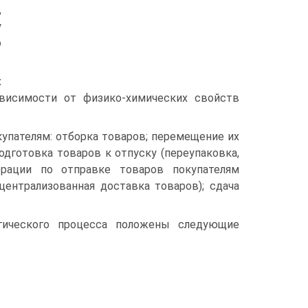
,
у
о
х
висимости от физико-химических свойств
упателям: отборка товаров; перемещение их
одготовка товаров к отпуску (переупаковка,
ерации по отправке товаров покупателям
централизованная доставка товаров); сдача
огического процесса положены следующие