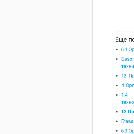
Еще по
6.1 О
Безо
техни
12. 
4. Ор
1.4.
техн
13 О
Глава
6.3 О