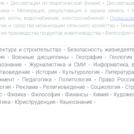
ии
Диссертации по теоретической физике
Диссертаци
-
-
ника
Мелиорация, рекультивация и охрана земель
-
-
ие, котлы, водоснабжение, электроснабжение
Промышле
-
гии и средства механизации сельского хозяйства
Техно
-
гия производства продуктов животноводства
Философия
-
-
ектура и строительство
Безопасность жизнедеят
-
ия
Военные дисциплины
География
Геология
-
-
-
вознание
Журналистика и СМИ
Информатика, 
-
-
твоведение
История
Культурология
Литература
-
-
-
жмент
Педагогика
Политология
Право Росси
-
-
-
огия
Реклама
Религиоведение
Социология
Ст
-
-
-
-
с
Физика
Философия
Финансы
Химия
Художе
-
-
-
-
-
тика
Юриспруденция
Языкознание
-
-
-