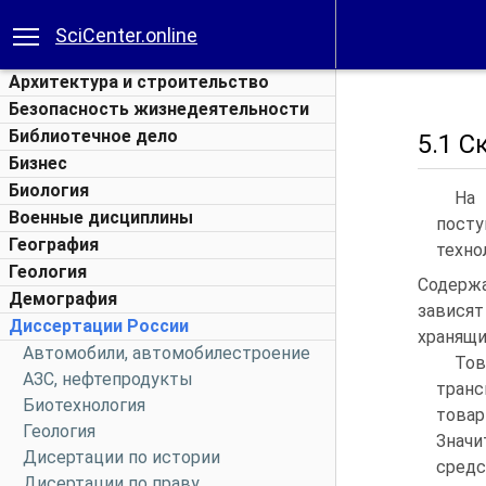
SciCenter.online
Архитектура и строительство
Безопасность жизнедеятельности
Библиотечное дело
5.1 С
Бизнес
Биология
На 
Военные дисциплины
пост
География
техно
Геология
Содерж
Демография
зависят
Диссертации России
хранящи
Автомобили, автомобилестроение
То
АЗС, нефтепродукты
транс
Биотехнология
това
Геология
Значи
Дисертации по истории
средс
Дисертации по праву