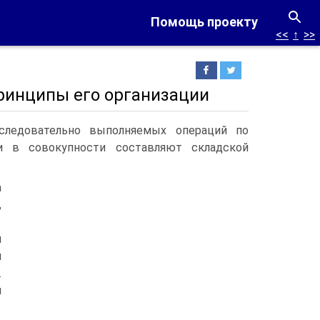
Помощь проекту
<<
↑
>>
принципы его организации
оследовательно выполняемых операций по
и в совокупности составляют складской
а
,
и
й
.
и