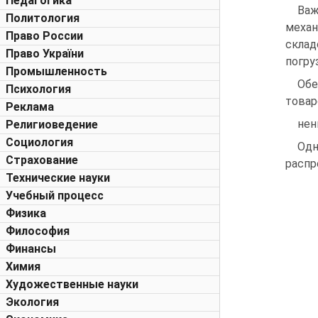
Педагогика
Важ
Политология
механ
Право России
склад
Право України
погру
Промышленность
Обе
Психология
товар
Реклама
нен
Религиоведение
Социология
Одн
Страхование
распр
Технические науки
Учебный процесс
Физика
Философия
Финансы
Химия
Художественные науки
Экология