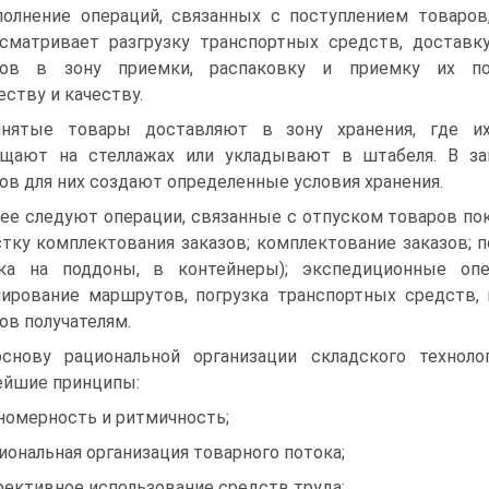
олнение операций, связанных с поступлением товаров
сматривает разгрузку транспортных средств, доставк
ров в зону приемки, распаковку и приемку их п
еству и качеству.
нятые товары доставляют в зону хранения, где и
ещают на стеллажах или укладывают в штабеля. В за
ов для них создают определенные условия хранения.
ее следуют операции, связанные с отпуском товаров пок
стку комплектования заказов; комплектование заказов; п
дка на поддоны, в контейнеры); экспедиционные оп
ирование маршрутов, погрузка транспортных средств, 
ов получателям.
снову рациональной организации складского технол
йшие принципы:
номерность и ритмичность;
иональная организация товарного потока;
ективное использование средств труда;