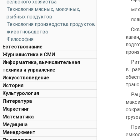
сельского хозяйства
Технология мясных, молочных,
мех
рыбных продуктов
пол
Технология производства продуктов
Скл
животноводства
кален
Философия
подго
Естествознание
произ
Журналистика и СМИ
Рит
Информатика, вычислительная
в ра
техника и управление
обесп
Искусствоведение
транс
История
Культурология
Рац
Литература
макси
Маркетинг
сокра
Математика
грузо
Медицина
При
Менеджмент
емкос