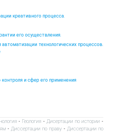
зации креативного процесса.
рантии его осуществления.
и автоматизации технологических процессов.
е
 контроля и сфер его применения
хнология
Геология
Дисертации по истории
-
-
-
иям
Диссертации по праву
Диссертации по
-
-