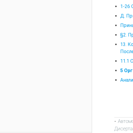
1-26 
Д. Пр
Прин
§2. П
13. К
После
11.1 
5 Орг
Анали
Автом
-
Дисерта