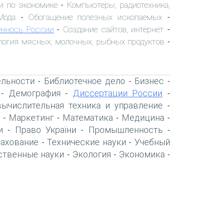
и по экономике
Компьютеры, радиотехника,
-
Мода
Обогащение полезных ископаемых
-
-
ннось России
Создание сайтов, интернет
-
-
логия мясных, молочных, рыбных продуктов
-
ельности
Библиотечное дело
Бизнес
-
-
-
Демография
Диссертации России
-
-
-
вычислительная техника и управление
-
Маркетинг
Математика
Медицина
-
-
-
-
и
Право України
Промышленность
-
-
-
рахование
Технические науки
Учебный
-
-
ственные науки
Экология
Экономика
-
-
-