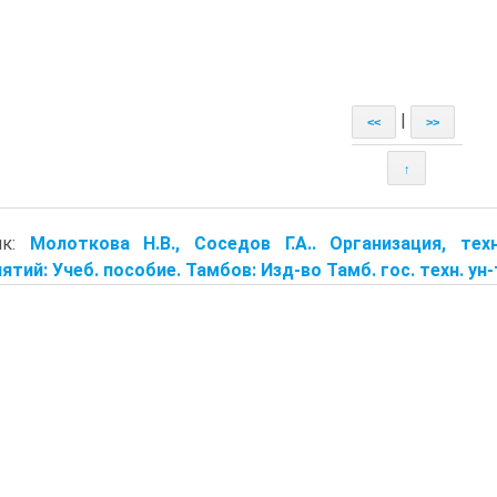
|
<<
>>
↑
ик:
Молоткова Н.В., Соседов Г.А.. Организация, те
ятий: Учеб. пособие. Тамбов: Изд-во Тамб. гос. техн. ун-т