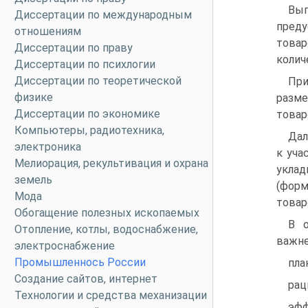
Вып
Диссертации по международным
преду
отношениям
това
Диссертации по праву
колич
Диссертации по психлогии
Диссертации по теоретической
При
физике
разм
Диссертации по экономике
товар
Компьютеры, радиотехника,
Дал
электроника
к уча
Мелиорация, рекультивация и охрана
укла
земель
(форм
Мода
товар
Обогащение полезных ископаемых
В о
Отопление, котлы, водоснабжение,
важне
электроснабжение
Промышленнось России
пла
Создание сайтов, интернет
рац
Технологии и средства механизации
эфф