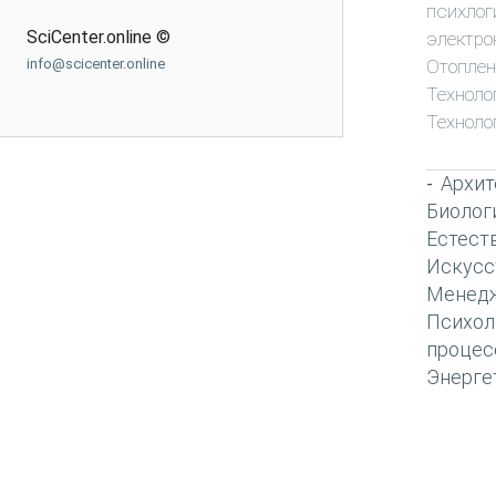
психлог
SciCenter.online ©
электро
Отоплен
info@scicenter.online
Техноло
Техноло
Архит
-
Биолог
Естест
Искусс
Менед
Психол
процес
Энерге