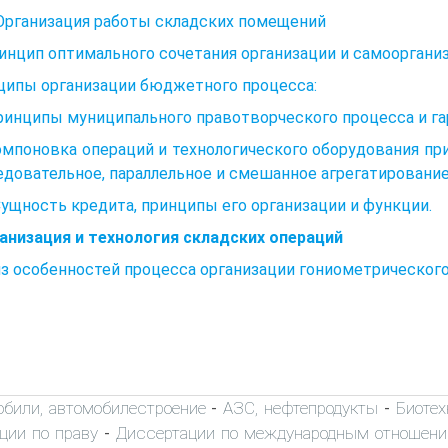
Организация работы складских помещений
инцип оптимального сочетания организации и самооргани
ципы организации бюджетного процесса:
ринципы муниципального правотворческого процесса и га
омпоновка операций и технологического оборудования пр
довательное, параллельное и смешанное агрегатировани
Сущность кредита, принципы его организации и функции.
анизация и технология складских операций
з особенностей процесса организации гониометрического
обили, автомобилестроение
АЗС, нефтепродукты
Биоте
-
-
ции по праву
Диссертации по международным отношен
-