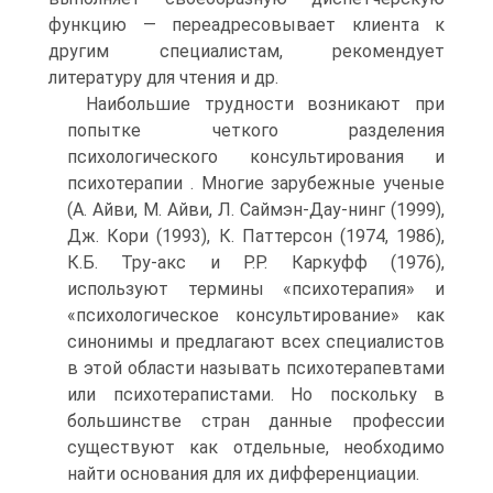
функцию — переадресовывает клиента к
другим специалистам, рекомендует
литературу для чте­ния и др.
Наибольшие трудности возникают при
попытке четкого разде­ления
психологического консультирования и
психотерапии . Многие зарубежные ученые
(А. Айви, М. Айви, Л. Саймэн-Дау-нинг (1999),
Дж. Кори (1993), К. Паттерсон (1974, 1986),
К.Б. Тру-акс и P.P. Каркуфф (1976),
используют термины «психотерапия» и
«психологическое консультирование» как
синонимы и предлага­ют всех специалистов
в этой области называть психотерапевтами
или психотерапистами. Но поскольку в
большинстве стран дан­ные профессии
существуют как отдельные, необходимо
найти ос­нования для их дифференциации.