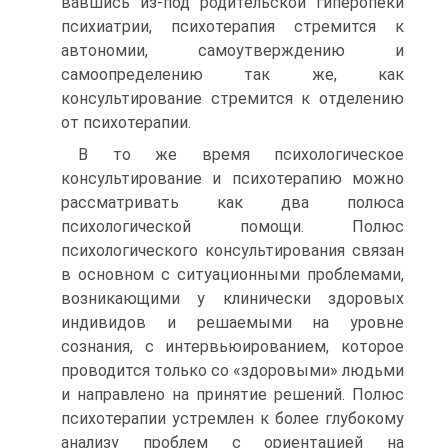
вавшись из-под родительской гиперопеки
психиатрии, психотерапия стре­мится к
автономии, самоутверждению и
самоопределению так же, как
консультирование стремится к отделению
от психотерапии.
В то же время психологическое
консультирование и психоте­рапию можно
рассматривать как два полюса
психологической по­мощи. Полюс
психологического консультирования связан
в ос­новном с ситуационными проблемами,
возникающими у клини­чески здоровых
индивидов и решаемыми на уровне
сознания, с интервьюированием, которое
проводится только со «здоровыми» людьми
и направлено на принятие решений. Полюс
психотерапии устремлен к более глубокому
анализу проблем с ориентацией на