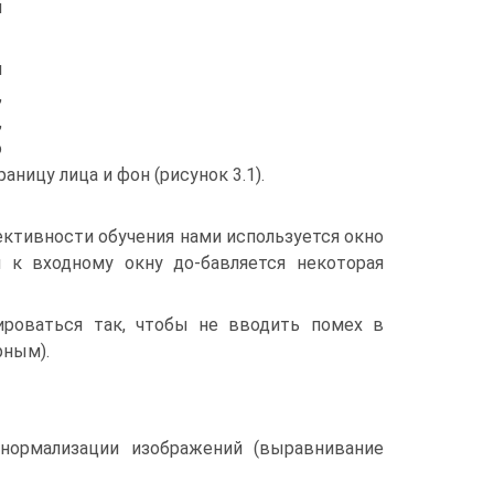
й
й
,
,
о
ницу лица и фон (рисунок 3.1).
ективности обучения нами используется окно
м к входному окну до-бавляется некоторая
ироваться так, чтобы не вводить помех в
рным).
 нормализации изображений (выравнивание