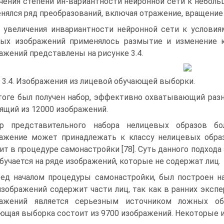
чения степени ин-вариантности нейронной сети к небол
нялся ряд преобразований, включая отражение, вращение 
 увеличения инвариантности нейронной сети к условия
ых изображений применялось размытие и изменение к
ажений представлены на рисунке 3.4.
 3.4. Изображения из лицевой обучающей выборки.
тоге был получен набор, эффективно охватывающий раз
ящий из 12000 изображений.
р представительного набора нелицевых образов бо
ажение может принадлежать к классу нелицевых обра
ит в процедуре самонастройки [78]. Суть данного подхода
бучается на ряде изображений, которые не содержат лиц.
ед началом процедуры самонастройки, был построен н
изображений содержит части лиц, так как в ранних эксп
ражений является серьезным источником ложных обн
ющая выборка состоит из 9700 изображений. Некоторые из