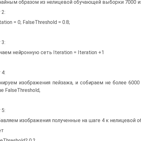
чайным образом из нелицевой обучающей выборки 7000 
 2:
tation = 0; FalseThreshold = 0.8;
 3:
чаем нейронную сеть Iteration = Iteration +1
 4:
нируем изображения пейзажа, и собираем не более 6000
е FalseThreshold,
 5:
авляем изображения полученные на шаге 4 к нелицевой 
ет
seThreshold? 0.2