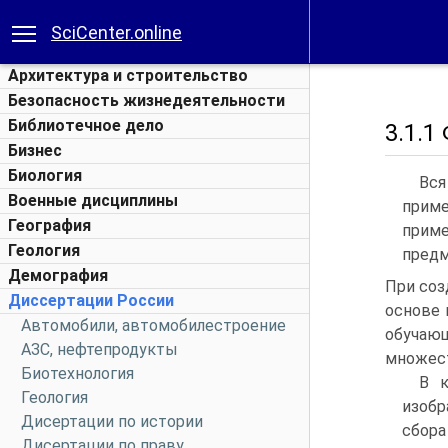
SciCenter.online
Архитектура и строительство
Безопасность жизнедеятельности
Библиотечное дело
3.1.
Бизнес
Биология
Вся
Военные дисциплины
приме
География
прим
Геология
предм
Демография
При соз
Диссертации России
основе 
Автомобили, автомобилестроение
обуча
АЗС, нефтепродукты
множест
Биотехнология
В к
Геология
изобр
Дисертации по истории
сбора
Дисертации по праву