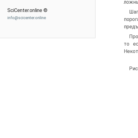
ложны
SciCenter.online ©
Шаг
info@scicenter.online
поро
предъ
Про
то е
Некот
Рис