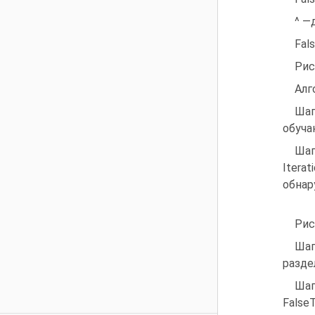
^ —
Fal
Рис
Алг
Шаг
обуча
Шаг
Itera
обнар
Рис
Шаг
раздел
Шаг
False