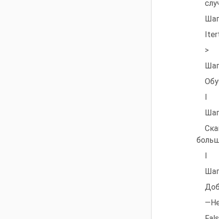
слу
Шаг
Iter
>
Шаг
Обу
I
Шаг
Ска
больш
I
Шаг
Доб
—Н
Fal