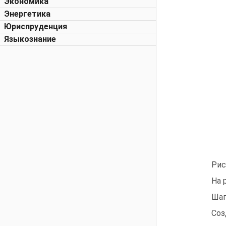
Экономика
Энергетика
Юриспруденция
Языкознание
Рис
На 
Шаг
Соз