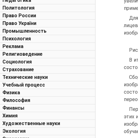
Педагогика
увели
Политология
приме
Право России
Для
Право України
лицев
Промышленность
изобр
Психология
Реклама
Рис
Религиоведение
В и
Социология
состо
Страхование
Технические науки
Сбо
изобр
Учебный процесс
состо
Физика
перео
Философия
Финансы
Пер
Химия
этих 
Художественные науки
изоб
Экология
обуча