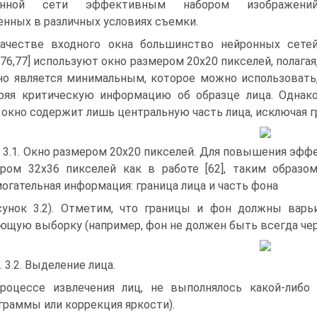
онной сети эффективным набором изображени
енных в различных условиях съемки.
ачестве входного окна большинство нейронных сете
6,76,77] используют окно размером 20x20 пикселей, полагая
но является минимальным, которое можно использовать
ряя критическую информацию об образце лица. Однак
 окно содержит лишь центральную часть лица, исключая гра
 3.1. Окно размером 20x20 пикселей. Для повышения эфф
ром 32x36 пикселей как в работе [62], таким образо
огательная информация: граница лица и часть фона
сунок 3.2). Отметим, что границы и фон должны варь
ющую выборку (например, фон не должен быть всегда че
. 3.2. Выделение лица.
роцессе извлечения лиц, не выполнялось какой-либо
граммы или коррекция яркости).