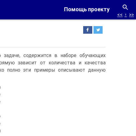
Помощь проекту
<<
↑
>>
 задаче, содержится в наборе обучающих
прямую зависит от количества и качества
ько полно эти примеры описывают данную
а
е
е
р
е
я