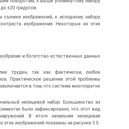
ьшим поворотам, к выше упомянутому набору
до ±20 градусов.
м съемки изображений, к исходному набору
онтраста изображения. Некоторые из этих
нообразие и богатство естественных данных
лее труден, так как фактически, любое
зов. Практическое решение этой проблемы
 заключается в том, что система многократно
ачальный нелицевой набор. Большинство из
ериментах было зафиксировано, что этот вид
аружений. В итоге начальная нелицевая
 этих изображений показаны на рисунке 3.5.