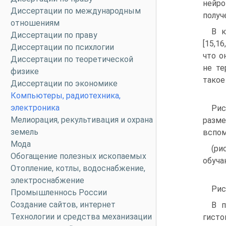
нейр
Диссертации по международным
получ
отношениям
В к
Диссертации по праву
[15,1
Диссертации по психлогии
что о
Диссертации по теоретической
не те
физике
такое
Диссертации по экономике
Компьютеры, радиотехника,
электроника
Рис
Мелиорация, рекультивация и охрана
разме
земель
вспом
Мода
(ри
Обогащение полезных ископаемых
обуча
Отопление, котлы, водоснабжение,
электроснабжение
Рис
Промышленнось России
Создание сайтов, интернет
В п
Технологии и средства механизации
гисто