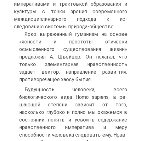
императивами и трактовкой образования и
культуры с точки зрения современного
междисциплинарного подхода к ис­
следованию системы природа-общество.
Ярко выраженный гуманизм на основе
«ясности и простоты этически
осмысленного су­ществования жизни»
предложил А. Швейцер. Он полагал, что
только элементарная нрав­ственность
задает вектор, направление разви-тия,
противоречащее хаосу бытия.
Будущность человека, всего
биологического вида Homo sapiens, в ре-
шающей степени зависит от того,
насколько глубоко и полно мы окажемся в
состоянии понять и усвоить со­держание
нравственного императива и меру
способности человека следовать ему. Нрав­