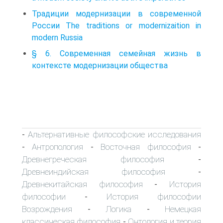
Традиции модернизации в современной
России The traditions or modernizaition in
modern Russia
§ 6. Современная семейная жизнь в
контексте модернизации общества
Альтернативные философские исследования
-
Антропология
Восточная философия
-
-
-
Древнегреческая философия
-
Древнеиндийская философия
-
Древнекитайская философия
История
-
философии
История философии
-
Возрождения
Логика
Немецкая
-
-
классическая философия
Онтология и теория
-