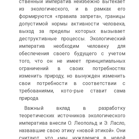
ственный императив неизбежно вытекает
из экологического, и в рамках его
формируются «правила запрета», границы
допустимой нормы активности человека,
выход за пределы ко­торых вызывает
деструктивные процессы. Экологический
императив необходим человеку для
обеспечения своего будущего с учетом
того, что он не имеет принципиальных
ограни­чений в своих потребностях
изменить природу, но вынужден изменить
свои потребности в соответствии с
требованиями, кото-рые ставит сама
природа.
Важный вклад в разработку
теоретических источников экологического
императива внесли О. Леопольд и Э. Ласло,
назвавшие свою этику «новой этикой». Они
считают, что «мы нуждаемся в новой