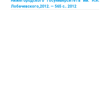
Нижегородского госуниверситета им. Н.И.
Лобачевского,2012. — 565 с.. 2012