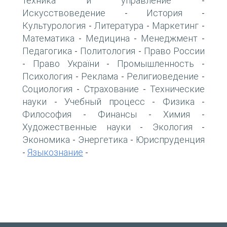
техника и управление
-
Искусствоведение
История
-
-
Культурология
Литература
Маркетинг
-
-
-
Математика
Медицина
Менеджмент
-
-
-
Педагогика
Политология
Право России
-
-
Право України
Промышленность
-
-
-
Психология
Реклама
Религиоведение
-
-
-
Социология
Страхование
Технические
-
-
науки
Учебный процесс
Физика
-
-
-
Философия
Финансы
Химия
-
-
-
Художественные науки
Экология
-
-
Экономика
Энергетика
Юриспруденция
-
-
Языкознание
-
-