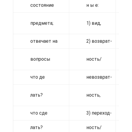
состояние
н ы е:
предмета;
1) вид,
н
отвечает на
2) возврат-
вопросы
ность/
(
что де
невозврат-
лать?
ность,
(
что сде
3) переход-
лать?
ность/