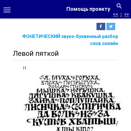
Помощь проекту
<<
↑
>>
ФОНЕТИЧЕСКИЙ звуко-буквенный разбор
слов онлайн
Левой пяткой
Н