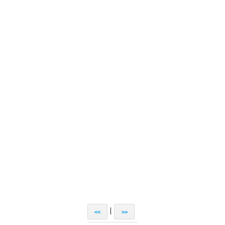
|
<<
>>