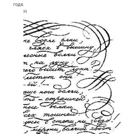
года.
Н