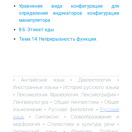
Уравнения вида конфигурации для
определения индикаторов конфигурации
манипулятора
8.6. Этикет еды
Тема 14. Непрерывность функции.
Английский язык
Диалектология
-
-
-
Иностранные языки
История русского языка
-
Лексикология. Фразеология. Лексикография
-
-
Лингвокультура
Общая лингвистика
Общее
-
-
языкознание
Русская филология
Русский
-
-
язык
Синтаксис
Словообразование и
-
-
морфология
Стилистика и культура речи
-
-
Украинский язык
Фонетика. Графика.
-