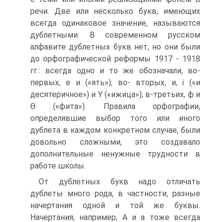
речи. Две или несколько букв, имеющих
всегда одинаковое значение, называются
дублетными. В современном русском
алфавите дублетных букв нет, но они были
до орфографической реформы 1917 - 1918
гг.: всегда одно и то же обозначали, во-
первых, е и («ять»); во- вторых, и, і («и
десятеричное») и Y («ижица»); в-третьих, ф и
Ѳ («фита»). Правила орфографии,
определявшие выбор того или иного
дублета в каждом конкретном случае, были
довольно сложными, это создавало
дополнительные ненужные трудности в
работе школы.
От дублетных букв надо отличать
дублеты много рода, в частности, разные
начертания одной и той же буквы.
Начертания, например, А и а тоже всегда