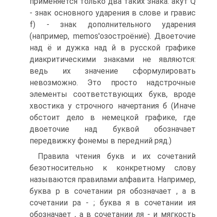
применяется только два таких знака: акут Q
- знак основного ударения в слове и гравис
f) - знак дополнительного ударения
(например, memos'озостроёниё). Двоеточие
над ё и дужка над й в русской графике
диакритическими знаками не являются:
ведь их значение сформулировать
невозможно. Это просто надстрочные
элементы соответствующих букв, вроде
хвостика у строчного начертания б (Иначе
обстоит дело в немецкой графике, где
двоеточие над буквой обозначает
передвижку фонемы в передний ряд.)
Правила чтения букв и их сочетаний
безотносительно к конкретному слову
называются правилами алфавита. Например,
буква р в сочетании ря обозначает , а в
сочетании ра - ; буква я в сочетании ия
обозначает , а в сочетании ля - и мягкость