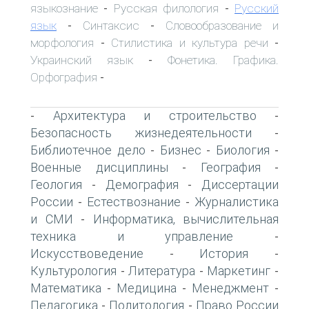
языкознание
Русская филология
Русский
-
-
язык
Синтаксис
Словообразование и
-
-
морфология
Стилистика и культура речи
-
-
Украинский язык
Фонетика. Графика.
-
Орфография
-
Архитектура и строительство
-
-
Безопасность жизнедеятельности
-
Библиотечное дело
Бизнес
Биология
-
-
-
Военные дисциплины
География
-
-
Геология
Демография
Диссертации
-
-
России
Естествознание
Журналистика
-
-
и СМИ
Информатика, вычислительная
-
техника и управление
-
Искусствоведение
История
-
-
Культурология
Литература
Маркетинг
-
-
-
Математика
Медицина
Менеджмент
-
-
-
Педагогика
Политология
Право России
-
-