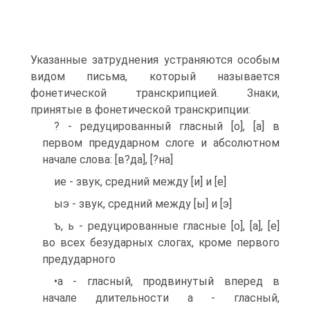
Указанные затруднения устраняются особым
видом письма, который называется
фонетической транскрипцией. Знаки,
принятые в фонетической транскрипции:
? - редуцированный гласный [о], [а] в
первом предударном слоге и абсолютном
начале слова: [в?да], [?на]
ие - звук, средний между [и] и [е]
ыэ - звук, средний между [ы] и [э]
ъ, ь - редуцированные гласные [о], [а], [е]
во всех безударных слогах, кроме первого
предударного
•а - гласный, продвинутый вперед в
начале длительности а - гласный,