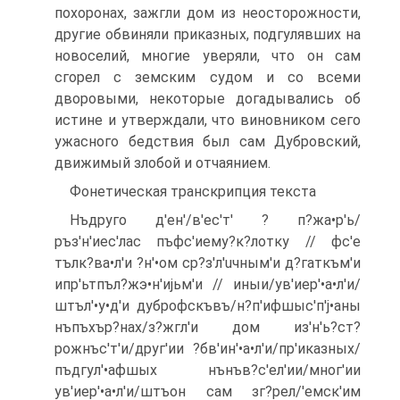
похоронах, зажгли дом из неосторожности,
другие обвиняли приказных, подгулявших на
новоселий, многие уверяли, что он сам
сгорел с земским судом и со всеми
дворовыми, некоторые догадывались об
истине и утверждали, что виновником сего
ужасного бедствия был сам Дубровский,
движимый злобой и отчаянием.
Фонетическая транскрипция текста
Нъдруго д'eн'/в'ес'т' ? п?жа•р'ь/
ръз'н'иес'лас пъфс'иему?к?лотку // фс'е
тълк?ва•л'и ?н'•ом ср?з'л'uчным'и д?гаткъм'и
ипр'ьтпъл?жэ•н'иjьм'и // иныи/ув'иер'•а•л'и/
штъл'•у•д'и дуброфскъвъ/н?п'ифшыс'п'j•аны
нъпъхър?нах/з?жгл'и дом из'н'ь?ст?
рожнъс'т'и/друг'ии ?бв'ин'•а•л'и/пр'иказных/
пъдгул'•афшых нънъв?с'ел'ии/мног'ии
ув'иер'•а•л'и/штъон сам зг?рел/'емск'им