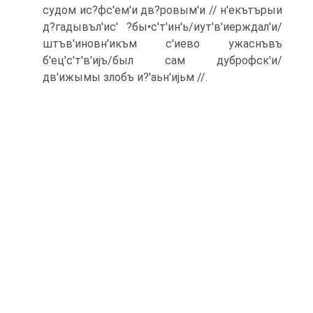
судом ис?фс'eм'и дв?ровым'и // н'екътърыи
д?гадывъл'ис' ?бы•с'т'ин'ь/иут'в'иерждал'и/
штъв'иновн'икъм с'иево ужаснъвъ
б'eц'с'т'в'иjъ/был сам дуброфск'и/
дв'ижымы злобъ и?'аьн'иjьм //.