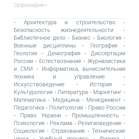
Орфография
-
Архитектура и строительство
-
-
Безопасность жизнедеятельности
-
Библиотечное дело
Бизнес
Биология
-
-
-
Военные дисциплины
География
-
-
Геология
Демография
Диссертации
-
-
России
Естествознание
Журналистика
-
-
и СМИ
Информатика, вычислительная
-
техника и управление
-
Искусствоведение
История
-
-
Культурология
Литература
Маркетинг
-
-
-
Математика
Медицина
Менеджмент
-
-
-
Педагогика
Политология
Право России
-
-
Право України
Промышленность
-
-
-
Психология
Реклама
Религиоведение
-
-
-
Социология
Страхование
Технические
-
-
науки
Учебный процесс
Физика
-
-
-