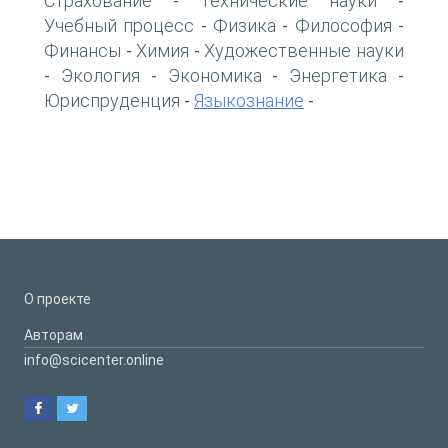
Страхование
Технические науки
-
-
Учебный процесс
Физика
Философия
-
-
-
Финансы
Химия
Художественные науки
-
-
Экология
Экономика
Энергетика
-
-
-
-
Юриспруденция
Языкознание
-
-
О проекте
Авторам
info@scicenter.online