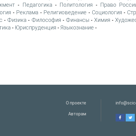
жмент
Педагогика
Политология
Право Росси
-
-
-
огия
Реклама
Религиоведение
Социология
Ст
-
-
-
-
с
Физика
Философия
Финансы
Химия
Художе
-
-
-
-
-
тика
Юриспруденция
Языкознание
-
-
-
О проекте
info@scice
Авторам