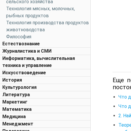
сельского хозяйства
Технология мясных, молочных,
рыбных продуктов
Технология производства продуктов
животноводства
Философия
Естествознание
Журналистика и СМИ
Информатика, вычислительная
техника и управление
Искусствоведение
Еще п
История
посто
Культурология
Литература
Что д
Маркетинг
Что д
Математика
2. На
Медицина
Менеджмент
Теоре