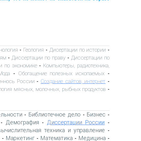
хнология
Геология
Дисертации по истории
-
-
-
иям
Диссертации по праву
Диссертации по
-
-
и по экономике
Компьютеры, радиотехника,
-
Мода
Обогащение полезных ископаемых
-
-
ннось России
Создание сайтов, интернет
-
-
логия мясных, молочных, рыбных продуктов
-
ельности
Библиотечное дело
Бизнес
-
-
-
Демография
Диссертации России
-
-
-
вычислительная техника и управление
-
Маркетинг
Математика
Медицина
-
-
-
-