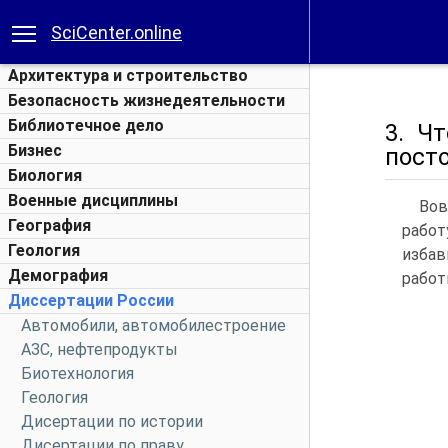
SciCenter.online
Архитектура и строительство
Безопасность жизнедеятельности
Библиотечное дело
3. Ч
Бизнес
пост
Биология
Военные дисциплины
Вов
География
работ
Геология
избав
Демография
работ
Диссертации России
Автомобили, автомобилестроение
АЗС, нефтепродукты
Биотехнология
Геология
Дисертации по истории
Дисертации по праву