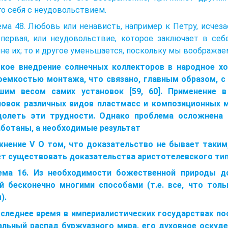
о себя с неудовольствием.
ма 48. Любовь или ненависть, например к Петру, исчеза
 первая, или неудовольствие, которое заключает в себ
не их; то и другое уменьшается, поскольку мы воображаем
кое внедрение солнечных коллекторов в народное хо
оемкостью монтажа, что связано, главным образом, с 
шим весом самих установок [59, 60]. Применение в
новок различных видов пластмасс и композиционных 
долеть эти трудности. Однако проблема осложнена 
аботаны, а необходимые результат
жнение V О том, что доказательство не бывает таким,
т существовать доказательства аристотелевского ти
ема 16. Из необходимости божественной природы 
й бесконечно многими способами (т.е. все, что тол
).
оследнее время в империалистических государствах по
альный распад буржуазного мира, его духовное оскуде