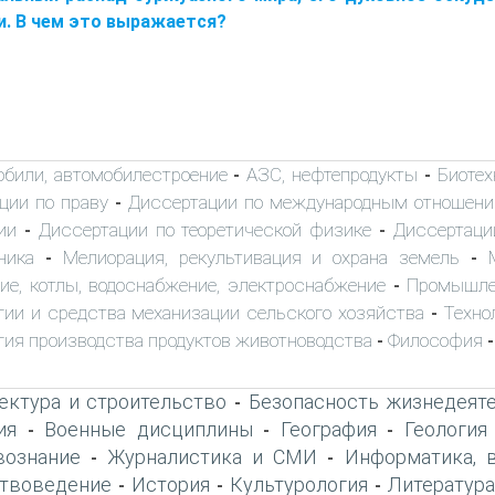
и. В чем это выражается?
обили, автомобилестроение
АЗС, нефтепродукты
Биоте
-
-
ции по праву
Диссертации по международным отношен
-
ии
Диссертации по теоретической физике
Диссертаци
-
-
ника
Мелиорация, рекультивация и охрана земель
-
-
ие, котлы, водоснабжение, электроснабжение
Промышле
-
гии и средства механизации сельского хозяйства
Техно
-
гия производства продуктов животноводства
Философия
-
-
ектура и строительство
Безопасность жизнедеят
-
ия
Военные дисциплины
География
Геология
-
-
-
вознание
Журналистика и СМИ
Информатика, 
-
-
твоведение
История
Культурология
Литература
-
-
-