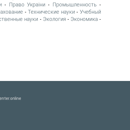
и
Право України
Промышленность
-
-
-
рахование
Технические науки
Учебный
-
-
ственные науки
Экология
Экономика
-
-
-
nter.online