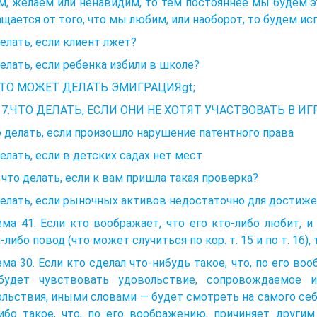
, желаем или ненавидим, то тем постояннее мы будем эт
щается от того, что мы любим, или наоборот, то будем 
елать, если клиент лжет?
елать, если ребенка избили в школе?
t;ЧТО МОЖЕТ ДЕЛАТЬ ЭМИГРАЦИЯgt;
а 7.ЧТО ДЕЛАТЬ, ЕСЛИ ОНИ НЕ ХОТЯТ УЧАСТВОВАТЬ В ИГ
о делать, если произошло нарушение патентного права
елать, если в детских садах нет мест
 что делать, если к вам пришла такая проверка?
елать, если рыночных активов недостаточно для достиж
ма 41. Если кто воображает, что его кто-либо любит, и
-либо повод (что может случиться по кор. т. 15 и по т. 16)
ма 30. Если кто сделал что-нибудь такое, что, по его в
будет чувствовать удовольствие, сопровождаемое 
льствия, иными словами — будет смотреть на самого себя
либо такое, что, по его воображению, причиняет други