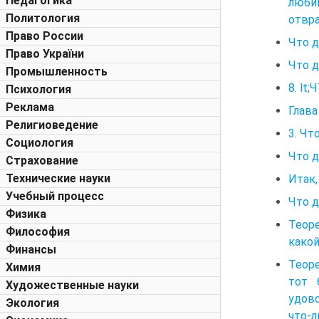
Педагогика
любим
Политология
отвра
Право России
Что д
Право України
Что д
Промышленность
8. l
Психология
Реклама
Глав
Религиоведение
3. Чт
Социология
Что д
Страхование
Технические науки
Итак,
Учебный процесс
Что д
Физика
Теоре
Философия
какой
Финансы
Теоре
Химия
тот 
Художественные науки
удово
Экология
что-