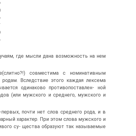
о
я
ь
т
а
в
лучаям, где мысли дана возможность на нем
е(слитно?!) совместима с номинативным
 родам. Вследствие этого каждая лексема
ывается одинаково противопоставлен- ной
дов (или мужского и среднего, мужского и
первых, почти нет слов среднего рода, и в
нарный характер. При этом слова мужского и
ивого су- щества образуют так называемые