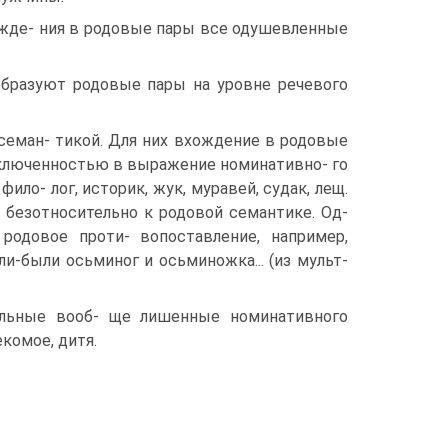
ожде- ния в родовые пары все одушевленные
образуют родовые пары на уровне речевого
 семан- тикой. Для них вхождение в родовые
ключенностью в выражение номинативно- го
ило- лог, историк, жук, муравей, судак, лещ.
 безотносительно к родовой семантике. Од-
родовое проти- вопоставление, например,
ли-были осьминог и осьминожка... (из мульт-
ельные вооб- ще лишенные номинативного
екомое, дитя.