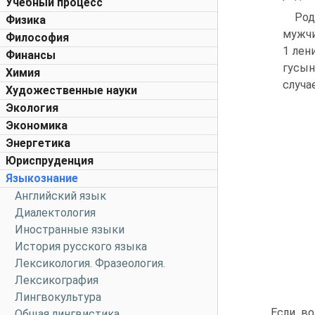
Учебный процесс
Род
Физика
мужчи
Философия
1 лен
Финансы
гусын
Химия
случа
Художественные науки
Экология
Экономика
Энергетика
Юриспруденция
Языкознание
Английский язык
Диалектология
Иностранные языки
История русского языка
Лексикология. Фразеология.
Лексикография
Лингвокультура
Если во
Общая лингвистика