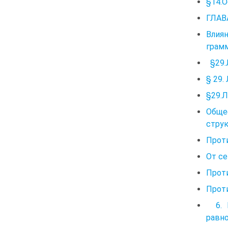
§14.
ГЛАВА
Влия
грамм
§29.
§ 29.
§29.Л
Обще
струк
Прот
От се
Прот
Прот
6. П
равно