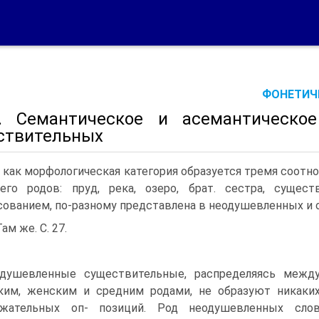
ФОНЕТИЧЕ
. Семантическое и асемантическое
ствительных
 как морфологическая категория образуется тремя соотн
его родов: пруд, река, озеро, брат. сестра, сущест
сованием, по-разному представлена в неодушевленных и
ам же. С. 27.
душевленные существительные, распределяясь межд
им, женским и средним родами, не образуют никаки
ржательных оп- позиций. Род неодушевленных сло