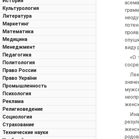
История
асем
Культурология
грам
Литература
нео
Маркетинг
потен
Математика
прояв
Медицина
опушк
Менеджмент
виду 
Педагогика
«О 
Политология
сосре
Право России
Лек
Право України
значе
Промышленность
мужск
Психология
неопр
Реклама
женск
Религиоведение
Ина
Социология
резул
Страхование
женск
Технические науки
родов