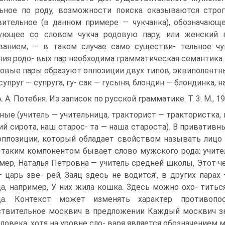
льное по роду, возможности поиска оказываются стро
ительное (в данном примере — чукчанка), обозначающ
зующее со словом чукча родовую пару, или женский п
ванием, — в таком случае само существи- тельное чу
ия родо- вых пар необходима грамматическая семантика. 
овые пары образуют оппозиции двух типов, эквиполентные
 супруг — супруга, гу- сак — гусыня, блондин — блондинка,
А. А. Потебня. Из записок по русской грамматике. Т. 3. М., 19
ные (учитель — учительница, тракторист — трактористка, к
ий сирота, наш старос- та — наша староста). В приватив
оппозиции, который обладает свойством называть лицо к
 таким компонентом бывает слово мужского рода: учитель, 
мер, Наталья Петровна — учитель средней школы, Этот че
 царь зве- рей, Заяц здесь не водится', в других парах 
а, например, У них жила кошка. Здесь можно охо- титьс
ца. Контекст может изменять характер противопос
твительное москвич в предложении Каждый москвич зна
еловека, хотя на уровне сло- варя является обозначением 