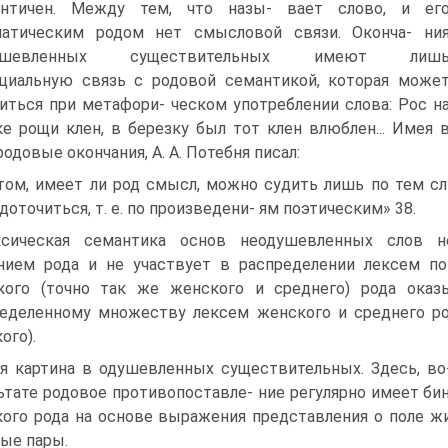
античен. Между тем, что назы- вает слово, и ег
матическим родом нет смысловой связи. Оконча- ни
душевленных существительных имеют лиш
циальную связь с родовой семантикой, которая може
иться при метафори- ческом употреблении слова: Рос н
е рощи клен, в березку был тот клен влюблен... Имея 
родовые окончания, А. А. Потебня писал:
том, имеет ли род смысл, можно судить лишь по тем с
доточиться, т. е. по произведени- ям поэтическим» 38.
сическая семантика основ неодушевленных слов н
нием рода и не участвует в распределении лексем по
ого (точно так же женского и среднего) рода оказ
еделенному множеству лексем женского и среднего ро
ого).
я картина в одушевленных существительных. Здесь, во-
ьтате родовое противопоставле- ние регулярно имеет би
ого рода на основе выражения представления о поле ж
ые пары.