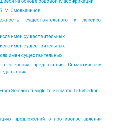
шиеся на основе родовой классификации
Б. М. Смольянинов
ежность существительного к лексико-
числа имен существительных
числа имен существительных
исла имен существительных
го членения предложения. Семантическая
предложения
m Semanic triangle to Semantic tetrahedron
иях предложений: о противопоставлении,