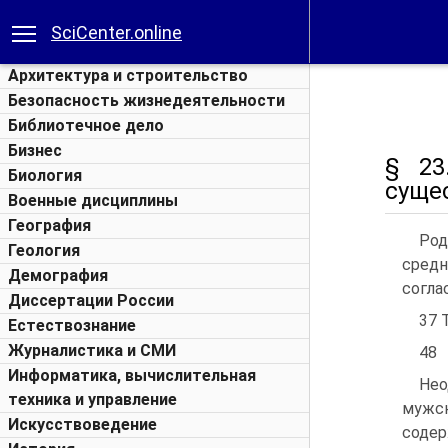
SciCenter.online
Архитектура и строительство
Безопасность жизнедеятельности
Библиотечное дело
Бизнес
§ 23
Биология
суще
Военные дисциплины
География
Род
Геология
средн
Демография
согла
Диссертации России
37 Т
Естествознание
Журналистика и СМИ
48
Информатика, вычислительная
Нео
техника и управление
мужск
Искусствоведение
соде