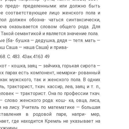
го предо- пределенными: или должно быть
ее соответствующее лицо женского пола и
ол должен обозна- чаться синтаксически,
кча оказывается словом общего рода. Для
Такой семантикой и является значение пола.
 (ба- бушка — дедушка, дядя — тетя. мать —
 наш Саша — наша Саша} и прива-
68. С. 483. 43ак.4163 49
от - кошка, заяц — зайчиха, горькая сирота —
ных парах есть компонент, немарки- рованный
ак мужского, так и женского пола. В одних
тракторист, ткач. кассир, лев, заяц и т. п.,
ловек — тракторист. Она по профессии ткач.
— слово женского рода: кош- ка, овца, лиса,
я на лису. Учитель по математике — большая
тавления в родовой паре, напри- мер,
ет, где находится Кремль не указывает на
мужчины.