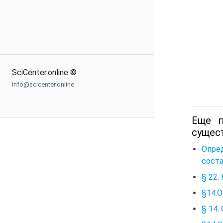
SciCenter.online ©
info@scicenter.online
Еще п
сущес
Опре
сост
§ 22.
§14.
§ 14.