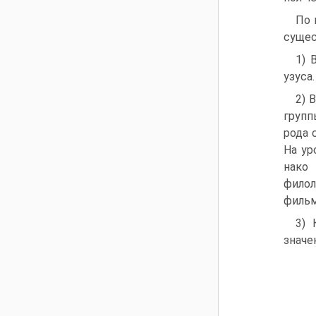
По 
сущес
1) 
узуса
2) 
групп
рода 
На ур
нако 
филол
фильм
3) 
значе