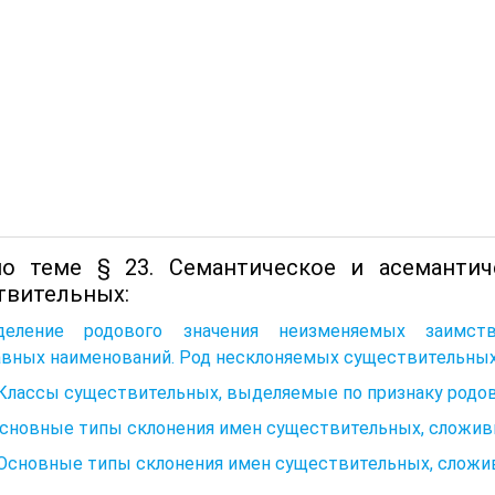
о теме § 23. Семантическое и асемантич
твительных:
деление родового значения неизменяемых заимств
авных наименований. Род несклоняемых существительны
 Классы существительных, выделяемые по признаку родо
Основные типы склонения имен существительных, сложив
 Основные типы склонения имен существительных, сложи