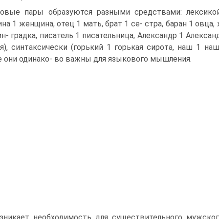
овые пары образуются разными средствами: лексикой
на 1 женщина, отец 1 мать, брат 1 се- стра, баран 1 овца
ин- градка, писатель 1 писательница, Александр 1 Александр
я), синтаксически (горький 1 горькая сирота, наш 1 на
е они одинако- во важны для языкового мышления.
зникает необходимость для существительного мужского