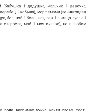
 (бабушка 1 дедушка, мальчик 1 девочка,
, жеребец 1 кобыла), морфемами (ленинградец
а, больной 1 боль- ная, лев 1 львица, гусак 1
ша староста, мой 1 моя визави), но в любом
 рода, например чукча, найти слово, соот-