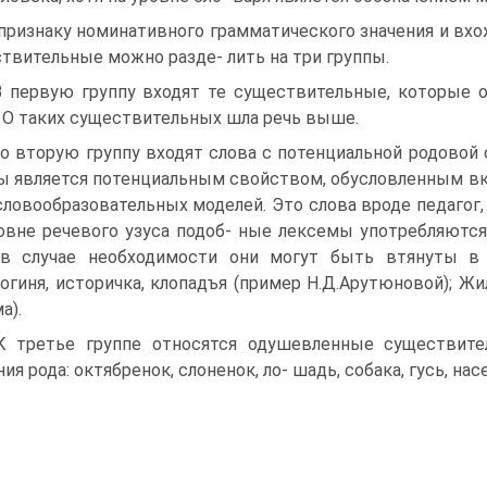
признаку номинативного грамматического значения и вх
твительные можно разде- лить на три группы.
В первую группу входят те существительные, которые 
. О таких существительных шла речь выше.
Во вторую группу входят слова с потенциальной родовой
ы является потенциальным свойством, обусловленным в
словообразовательных моделей. Это слова вроде педагог, ф
овне речевого узуса подоб- ные лексемы употребляются
в случае необходимости они могут быть втянуты в 
огиня, историчка, клопадъя (пример Н.Д.Арутюновой); Жи
а).
К третье группе относятся одушевленные существит
ния рода: октябренок, слоненок, ло- шадь, собака, гусь, нас