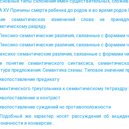
Основные типы склонения имен существительных, сложив
 XV Причины смерти ребенка до родов и во время родов 
ние семантических изменений слова на принадл
атическому разряду.
Лексико-семантические различия, связанные с формами 
 Лексико-семантические различия, связанные с формами 
ексико-семантические различия, связанные с формами ч
е понятие семантического синтаксиса, семантическо
тура предложения. Семантика схемы. Типовое значение 
ивопоставление предикату
мантического треугольника к семантическому тетраэдру Fro
ивопоставление и контраст
ивопоставление суждений но противоположности
одобный же характер носят рассуждения об акциденц
значности и конверсии...