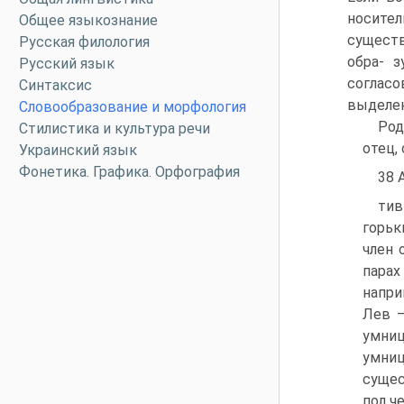
носите
Общее языкознание
существ
Русская филология
обра- 
Русский язык
согласо
Синтаксис
выделен
Словообразование и морфология
Род
Стилистика и культура речи
отец,
Украинский язык
Фонетика. Графика. Орфография
38 
тив
горьк
член 
парах
напри
Лев —
умниц
умни
сущес
пол ч