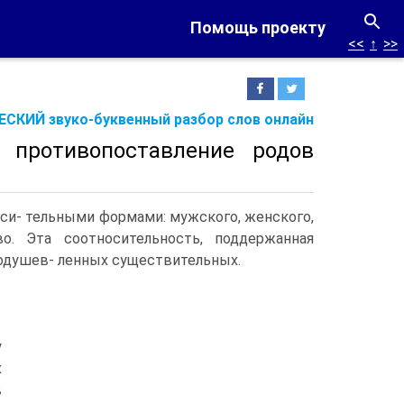
Помощь проекту
<<
↑
>>
СКИЙ звуко-буквенный разбор слов онлайн
 противопоставление родов
оси- тельными формами: мужского, женского,
во. Эта соотносительность, поддержанная
 одушев- ленных существительных.
у
х
в