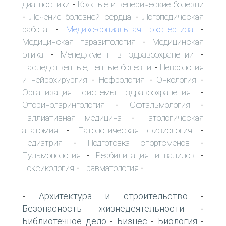
диагностики
Кожные и венерические болезни
-
Лечение болезней сердца
Логопедическая
-
-
работа
Медико-социальная экспертиза
-
-
Медицинская паразитология
Медицинская
-
этика
Менеджмент в здравоохранении
-
-
Наследственные, генные болезни
Неврология
-
и нейрохирургия
Нефрология
Онкология
-
-
-
Организация системы здравоохранения
-
Оториноларингология
Офтальмология
-
-
Паллиативная медицина
Патологическая
-
анатомия
Патологическая физиология
-
-
Педиатрия
Подготовка спортсменов
-
-
Пульмонология
Реабилитация инвалидов
-
-
Токсикология
Травматология
-
-
Архитектура и строительство
-
-
Безопасность жизнедеятельности
-
Библиотечное дело
Бизнес
Биология
-
-
-