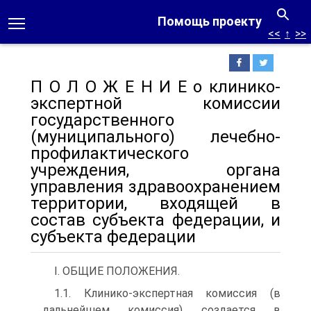
Помощь проекту
<<
↑
>>
П О Л О Ж Е Н И Е о клинико-
экспертной комиссии
государственного
(муниципального) лечебно-
профилактического
учреждения, органа
управления здравоохранением
территории, входящей в
состав субъекта федерации, и
субъекта федерации
I. ОБЩИЕ ПОЛОЖЕНИЯ.
1.1. Клинико-экспертная комиссия (в
дальнейшем комиссия) создается в