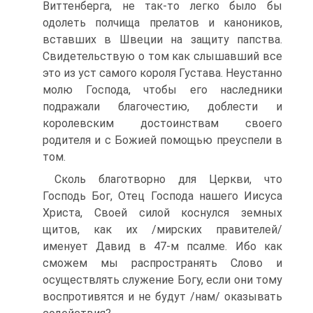
Виттенберга, не так-то легко было бы
одолеть полчища прелатов и каноников,
вставших в Швеции на защиту папства.
Свидетельствую о том как слышавший все
это из уст самого короля Густава. Неустанно
молю Господа, чтобы его наследники
подражали благочестию, доблести и
королевским достоинствам своего
родителя и с Божией помощью преуспели в
том.
Сколь благотворно для Церкви, что
Господь Бог, Отец Господа нашего Иисуса
Христа, Своей силой коснулся земных
щитов, как их /мирских правителей/
именует Давид в 47-м псалме. Ибо как
сможем мы распространять Слово и
осуществлять служение Богу, если они тому
воспротивятся и не будут /нам/ оказывать