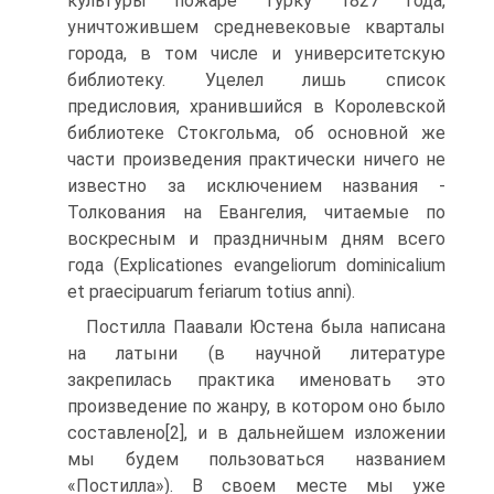
культуры пожаре Турку 1827 года,
уничтожившем средневековые кварталы
города, в том числе и университетскую
библиотеку. Уцелел лишь список
предисловия, хранившийся в Королевской
библиотеке Стокгольма, об основной же
части произведения практически ничего не
известно за исключением названия -
Толкования на Евангелия, читаемые по
воскресным и праздничным дням всего
года (Explicationes evangeliorum dominicalium
et praecipuarum feriarum totius anni).
Постилла Паавали Юстена была написана
на латыни (в научной литературе
закрепилась практика именовать это
произведение по жанру, в котором оно было
составлено[2], и в дальнейшем изложении
мы будем пользоваться названием
«Постилла»). В своем месте мы уже