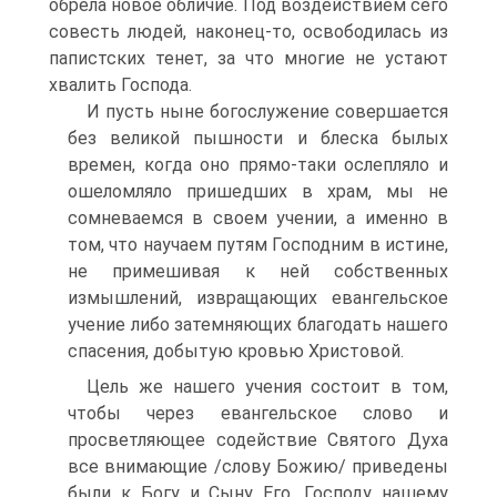
обрела новое обличие. Под воздействием сего
совесть людей, наконец-то, освободилась из
папистских тенет, за что многие не устают
хвалить Господа.
И пусть ныне богослужение совершается
без великой пышности и блеска былых
времен, когда оно прямо-таки ослепляло и
ошеломляло пришедших в храм, мы не
сомневаемся в своем учении, а именно в
том, что научаем путям Господним в истине,
не примешивая к ней собственных
измышлений, извращающих евангельское
учение либо затемняющих благодать нашего
спасения, добытую кровью Христовой.
Цель же нашего учения состоит в том,
чтобы через евангельское слово и
просветляющее содействие Святого Духа
все внимающие /слову Божию/ приведены
были к Богу и Сыну Его, Господу нашему