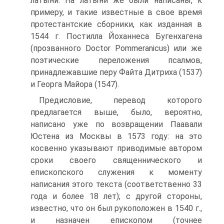
латыни. На латыни же были написаны, к
примеру, и такие известные в свое время
протестантские сборники, как изданная в
1544 г. Постилла Йоханнеса Бугенхагена
(прозванного Doctor Pommeranicus) или же
поэтические переложения псалмов,
принадлежавшие перу Файта Дитриха (1537)
и Георга Майора (1547).
Предисловие, перевод которого
предлагается выше, было, вероятно,
написано уже по возвращении Паавали
Юстена из Москвы в 1573 году: на это
косвенно указывают приводимые автором
сроки своего священнического и
епископского служения к моменту
написания этого текста (соответственно 33
года и более 18 лет); с другой стороны,
известно, что он был рукоположен в 1540 г.,
и назначен епископом (точнее