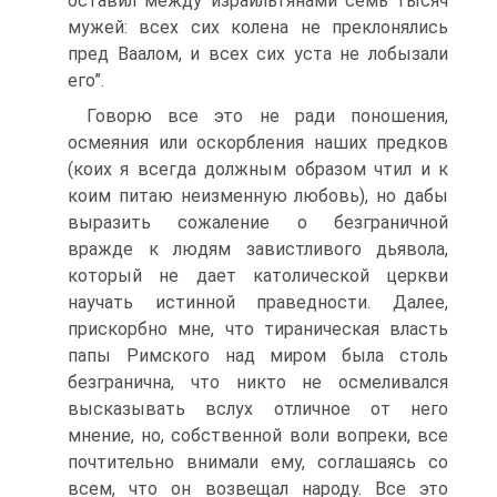
оставил между израильтянами семь тысяч
мужей: всех сих колена не преклонялись
пред Ваалом, и всех сих уста не лобызали
его”.
Говорю все это не ради поношения,
осмеяния или оскорбления наших предков
(коих я всегда должным образом чтил и к
коим питаю неизменную любовь), но дабы
выразить сожаление о безграничной
вражде к людям завистливого дьявола,
который не дает католической церкви
научать истинной праведности. Далее,
прискорбно мне, что тираническая власть
папы Римского над миром была столь
безгранична, что никто не осмеливался
высказывать вслух отличное от него
мнение, но, собственной воли вопреки, все
почтительно внимали ему, соглашаясь со
всем, что он возвещал народу. Все это