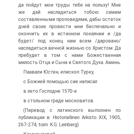
да пойдут мои труды тебе на пользу! Мне
же дай насладиться тобою самим
составленными проповедями, дабы остаток
дней своих провести мне беспечально и
окончить их в истинном покаянии и /да
будет/ под конец нам всем /даровано/
насладиться вечной жизнью со Христом. Да
пребудет в том с нами Божественная
милость Отца и Сына и Святого Духа. Аминь.
Паавали Юстен, епископ Турку,
с Божией помощью сие написал
в лето Господне 1570-е
в стольном граде московитов.
(Перевод с латинского выполнен по
публикации в: Historiallinen Arkisto XIX, 1905,
267-274, toim. K.G. Leinberg)