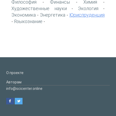
Философия
Финансы
Химия
-
-
-
Художественные науки
Экология
-
-
Экономика
Энергетика
Юриспруденция
-
-
Языкознание
-
-
О проекте
Авторам
info@scicenter.online