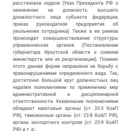
расстановка кадров (Указ Президента РФ о
на­значении на должность высшего
должностного лица субъекта федерации,
приказ руководителя предприятия об
увольнении со­трудника). Также в ее рамках
происходит совершенствование структуры
управленческих органов (Постановление
губернатора Иркутской области о слиянии
министерств или их реорганиза­ции). Помимо
этого данная форма направлена на борьбу с
право­нарушениями определенного вида. Так,
достаточно большой круг должностных лиц
наделен полномочиями по применению мер
административной и дисциплинарной
ответственности. Указан­ными полномочиями
обладают налоговые органы (ст. 23.5 КоаП
РФ), таможенные органы (ст. 23.8 КоАП РФ),
органы экспортно­го контроля (ст. 23.9 КоАП
РФ) и т. д.;