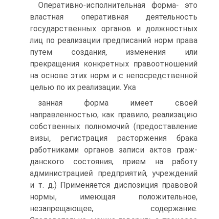
Оперативно-исполнительная форма- это
властная опера­тивная деятельность
государственных органов и должностных
лиц по реализации предписаний норм права
путем создания, из­менения или
прекращения конкретных правоотношений
на осно­ве этих норм и с непосредственной
целью по их реализации. Ука­
занная форма имеет своей
направленностью, как правило, реали­зацию
собственных полномочий (предоставление
визы, регистра­ция расторжения брака
работниками органов записи актов граж­
данского состояния, прием на работу
администрацией предпри­ятий, учреждений
и т. д.) Применяется диспозиция правовой
нормы, имеющая положительное,
незапрещающее, содержание.