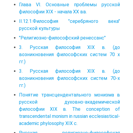
Глава VI. Основные проблемы русской
философии XIX - начала XX вв.
II.12.1.Философия "серебряного века"
русской культуры
"Религиозно-философский ренессанс"
3. Русская философия XIX в. (до
возникновения философских систем 70 х
гг.)
3. Русская философия XIX в. (до
возникновения философских систем 70-х
гг.)
Понятие трансцендентального монизма в
русской духовно-академической
философии XIX в. The conception of
transcendental monism in russian ecclesiastical-
academic phylosophy XIX c.
Русская религиозно-философская