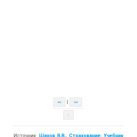
|
<<
>>
↑
Источник:
Шахов В.В.. Страхование: Учебник