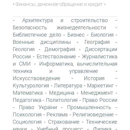
Финансы, денежное обращение и кредит
-
-
Архитектура и строительство
-
-
Безопасность жизнедеятельности
-
Библиотечное дело
Бизнес
Биология
-
-
-
Военные дисциплины
География
-
-
Геология
Демография
Диссертации
-
-
России
Естествознание
Журналистика
-
-
и СМИ
Информатика, вычислительная
-
техника и управление
-
Искусствоведение
История
-
-
Культурология
Литература
Маркетинг
-
-
-
Математика
Медицина
Менеджмент
-
-
-
Педагогика
Политология
Право России
-
-
Право України
Промышленность
-
-
-
Психология
Реклама
Религиоведение
-
-
-
Социология
Страхование
Технические
-
-
науки
Учебный процесс
Физика
-
-
-