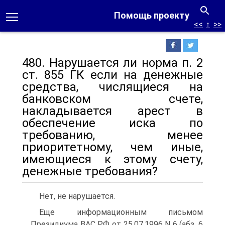
Помощь проекту
<<
↑
>>
480. Нарушается ли норма п. 2
ст. 855 ГК если на денежные
средства, числящиеся на
банковском счете,
накладывается арест в
обеспечение иска по
требованию, менее
приоритетному, чем иные,
имеющиеся к этому счету,
денежные требования?
Нет, не нарушается.
Еще информационным письмом
Президиума ВАС РФ от 25.07.1996 N 6 (абз. 6