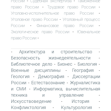
России
Судебная экспертиза
Таможенное
-
-
право России
Трудовое право России
-
-
Уголовно-исполнительное право России
-
Уголовное право России
Уголовный процесс
-
России
Финансовое право России
-
-
Экологическое право России
Ювенальное
-
право России
-
Архитектура и строительство
-
-
Безопасность жизнедеятельности
-
Библиотечное дело
Бизнес
Биология
-
-
-
Военные дисциплины
География
-
-
Геология
Демография
Диссертации
-
-
России
Естествознание
Журналистика
-
-
и СМИ
Информатика, вычислительная
-
техника и управление
-
Искусствоведение
История
-
-
Конфликтология
Культурология
-
-