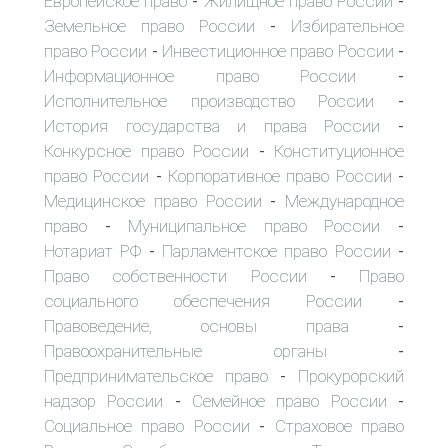
Европейское право
Жилищное право России
-
-
Земельное право России
Избирательное
-
право России
Инвестиционное право России
-
-
Информационное право России
-
Исполнительное производство России
-
История государства и права России
-
Конкурсное право России
Конституционное
-
право России
Корпоративное право России
-
-
Медицинское право России
Международное
-
право
Муниципальное право России
-
-
Нотариат РФ
Парламентское право России
-
-
Право собственности России
Право
-
социального обеспечения России
-
Правоведение, основы права
-
Правоохранительные органы
-
Предпринимательское право
Прокурорский
-
надзор России
Семейное право России
-
-
Социальное право России
Страховое право
-