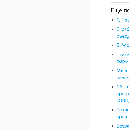
Еще п
1. П
О раб
съезд
5. Ас
Стат
фарм
Мнен
оказ
1.3.
прог
«ОВП
Техн
проц
Возр