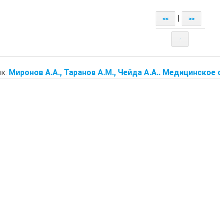
|
<<
>>
↑
к:
Миронов А.А., Таранов А.М., Чейда А.А.. Медицинское ст