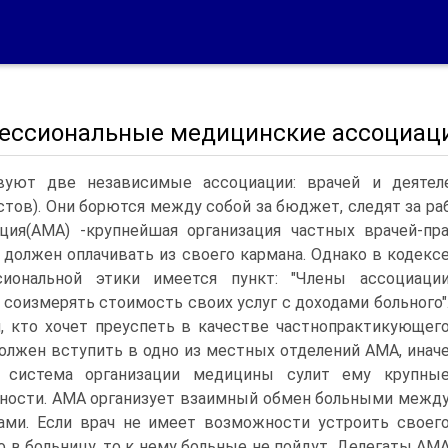
ессиональные медицинские ассоциац
вуют две независимые ассоциации: врачей и деятеле
стов). Они борются между собой за бюджет, следят за ра
ция(АМА) -крупнейшая организация частных врачей-пра
 должен оплачивать из своего кармана. Однако в кодекс
сиональной этики имеется пункт: "Члены ассоциаци
соизмерять стоимость своих услуг с доходами больного"
 кто хочет преуспеть в качестве частнопрактикующег
должен вступить в одно из местных отделений АМА, инач
 система организации медицины сулит ему крупны
ности. АМА организует взаимный обмен больными межд
ами. Если врач не имеет возможности устроить своег
о в больницу, то к нему больные не пойдут. Делегаты АМ