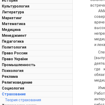
История
встреча
Культурология
АМ
Литература
сове
Маркетинг
враче
Математика
высок
Медицина
непре
Менеджмент
медиц
Педагогика
и лек
Политология
Спе
Право России
(выпу
Право України
деяте
Промышленность
где 
Психология
обяз
Реклама
медиц
Религиоведение
Име
Социология
Рабо
Страхование
интер
Теория страхования
работ