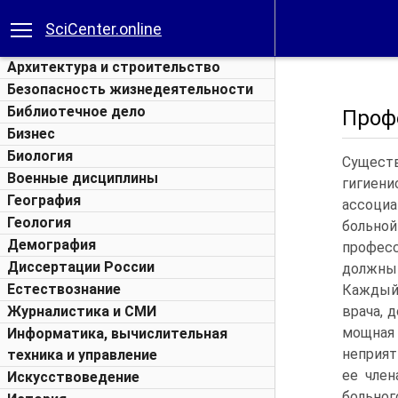
SciCenter.online
Архитектура и строительство
Безопасность жизнедеятельности
Библиотечное дело
Проф
Бизнес
Биология
Сущест
Военные дисциплины
гигиени
География
ассоциа
Геология
больной
Демография
профес
Диссертации России
должны 
Естествознание
Каждый,
Журналистика и СМИ
врача, 
мощная
Информатика, вычислительная
неприят
техника и управление
ее член
Искусствоведение
больног