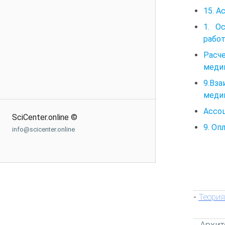
15. 
1. О
рабо
Расч
меди
9.Вз
меди
Ассо
SciCenter.online ©
9. Оп
info@scicenter.online
Теория
-
Архит