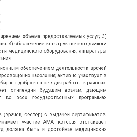
)
а
е
рением объема предоставляемых услуг; 3)
я; 4) обеспечение конструктивного диалога
сти медицинского оборудования, аппаратуры
ания.
ционным обеспечением деятельности врачей
просвещение населения; активно участвует в
бирает добровольцев для работы в районах,
яет стипендии будущим врачам, дающим
т во всех государственных программах
 (врачей, сестер) с выдачей сертификатов.
нимает участие АМА, которая отстаивает
руд должна быть и достойная медицинских