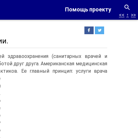
Помощь проекту
<<
↑
>>
ии.
й здравоохранения (санитарных врачей и
ботой друг друга. Американская медицинская
ктиков.
Ее главный принцип: услуги врача
е
и
.
о
е
е
у
о
А