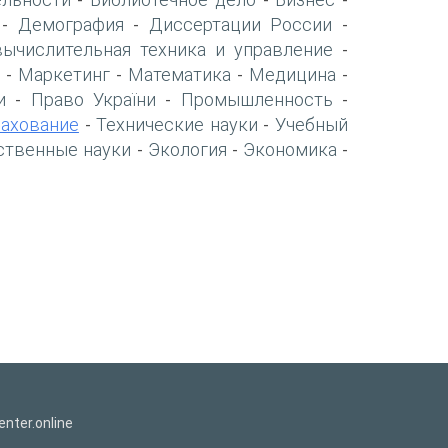
-
-
-
Демография
Диссертации России
-
-
-
вычислительная техника и управление
-
Маркетинг
Математика
Медицина
-
-
-
-
и
Право України
Промышленность
-
-
-
рахование
Технические науки
Учебный
-
-
ственные науки
Экология
Экономика
-
-
-
nter.online