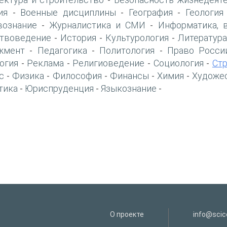
-
ия
Военные дисциплины
География
Геология
-
-
-
вознание
Журналистика и СМИ
Информатика, 
-
-
твоведение
История
Культурология
Литература
-
-
-
жмент
Педагогика
Политология
Право Росси
-
-
-
огия
Реклама
Религиоведение
Социология
Ст
-
-
-
-
с
Физика
Философия
Финансы
Химия
Художе
-
-
-
-
-
тика
Юриспруденция
Языкознание
-
-
-
О проекте
info@scice