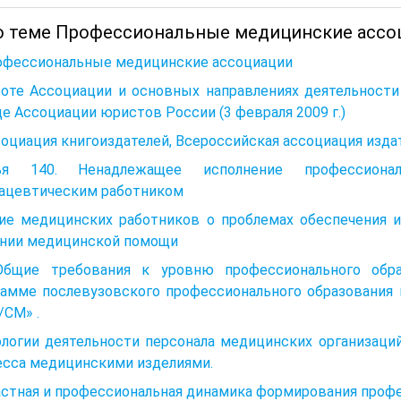
о теме Профессиональные медицинские ассоц
рофессиональные медицинские ассоциации
оте Ассоциации и основных направлениях деятельности 
е Ассоциации юристов России (3 февраля 2009 г.)
социация книгоиздателей, Всероссийская ассоциация издат
ья 140. Ненадлежащее исполнение профессиона
ацевтическим работником
ие медицинских работников о проблемах обеспечения и
ании медицинской помощи
 Общие требования к уровню профессионального обр
рамме послевузовского профессионального образования 
/СМ» .
ологии деятельности персонала медицинских организаци
есса медицинскими изделиями.
астная и профессиональная динамика формирования проф