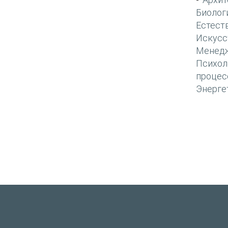
-
Биолог
Естест
Искусс
Менед
Психол
процес
Энерге