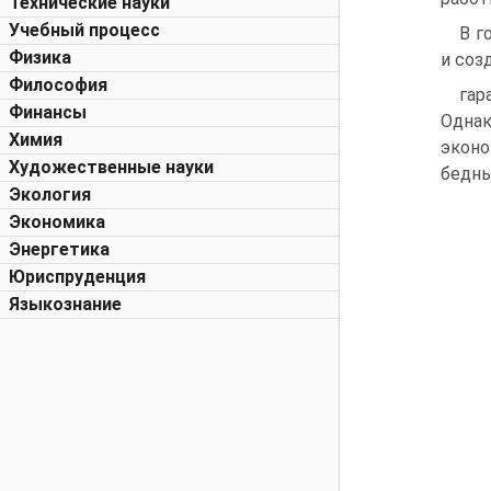
Технические науки
Учебный процесс
В г
Физика
и соз
Философия
гар
Финансы
Однак
Химия
эконо
Художественные науки
бедны
Экология
Экономика
Энергетика
Юриспруденция
Языкознание