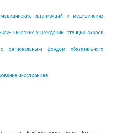
 медицинских организаций и медицинских
икли- нических учреждений, станций скорой
 с региональным фондом обязательного
хование иностранцев
ельности
Библиотечное дело
Бизнес