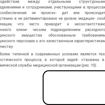
модействие между отдельными структурным
зделениями и сотрудниками, участвующими в процесса
рсообеспечения не происхо- дит или происходи
стемно и не регламентировано на уровне медицин- ско
низации, что часто приводит к несоответстви
ченного клини- ческим подразделением расходног
цинского имущества обоснованным требования
инского персонала к его качественным характеристика
ичеству.
более типичной в современных условиях является техн
остического процесса, в которой задей- ствованы 
мической службы медицинской организации (рис. 10).