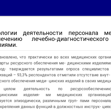
ологии деятельности персонала м
печению лечебно-диагностическо
лиями.
ановлено, что практически во всех медицинских органи
арты ресурсного обеспечения ме- дицинскими изделиям
под- тверждается результатами опроса специалисто
изаций – 93,3% респондентов отметили отсутствие внут-
сного обеспечения меди- цинских изделий в своих медици
целом деятельность по ресурсообеспечени
цинскими изделия- ми медицинских организаци
зуется эпизодически, различными груп- пами персонала
акрепления данных функций в должностных инструк- циях