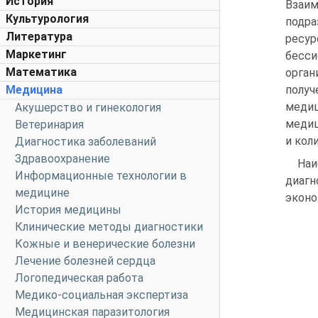
История
Взаи
Культурология
подра
Литература
ресу
Маркетинг
бесси
Математика
орга
Медицина
полу
меди
Акушерство и гинекология
медиц
Ветеринария
и кол
Диагностика заболеваний
Здравоохранение
Наи
Информационные технологии в
диагн
медицине
эконо
История медицины
Клинические методы диагностики
Кожные и венерические болезни
Лечение болезней сердца
Логопедическая работа
Медико-социальная экспертиза
Медицинская паразитология