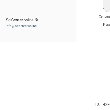
Совок
SciCenter.online ©
Рис
info@scicenter.online
10. Тех