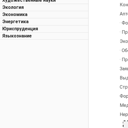
Художественные науки
Кон
Экология
Апт
Экономика
Энергетика
· Ф
Юриспруденция
· П
Языкознание
Эко
· О
· П
Зая
Выд
Стр
Фор
Мед
Нер