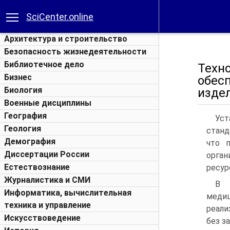
SciCenter.online
Архитектура и строительство
Безопасность жизнедеятельности
Библиотечное дело
Техн
Бизнес
обес
Биология
изде
Военные дисциплины
География
Уст
Геология
станд
Демография
что 
Диссертации России
орган
Естествознание
ресур
Журналистика и СМИ
В 
Информатика, вычислительная
меди
техника и управление
реали
Искусствоведение
без з