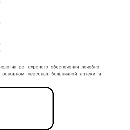
и
х
т
й
ю
о
м
м
ология ре- сурсного обеспечения лечебно-
в основном персонал больничной аптеки и