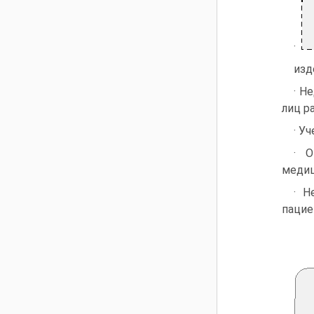
·
изд
· Н
лиц р
· У
· О
медиц
· Н
пацие