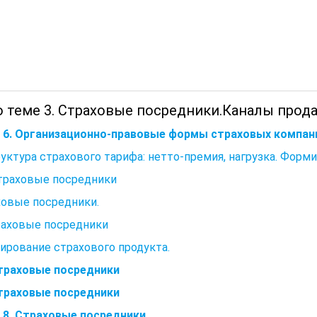
о теме 3. Страховые посредники.Каналы прод
а 6. Организационно-правовые формы страховых компан
руктура страхового тарифа: нетто-премия, нагрузка. Форм
Страховые посредники
ховые посредники.
раховые посредники
рование страхового продукта.
Страховые посредники
Страховые посредники
 8. Страховые посредники