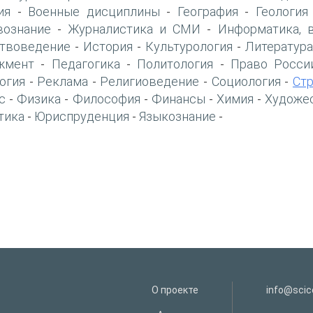
ия
Военные дисциплины
География
Геология
-
-
-
вознание
Журналистика и СМИ
Информатика, 
-
-
твоведение
История
Культурология
Литература
-
-
-
жмент
Педагогика
Политология
Право Росси
-
-
-
огия
Реклама
Религиоведение
Социология
Ст
-
-
-
-
с
Физика
Философия
Финансы
Химия
Художе
-
-
-
-
-
тика
Юриспруденция
Языкознание
-
-
-
О проекте
info@scice