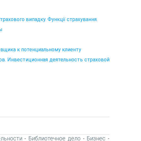
страхового випадку. Функції страхування.
ы
овщика к потенциальному клиенту
ов. Инвестиционная деятельность страховой
ельности
Библиотечное дело
Бизнес
-
-
-