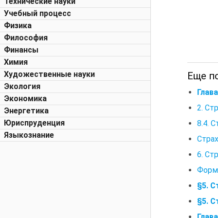
Технические науки
Учебный процесс
Физика
Философия
Финансы
Химия
Художественные науки
Еще п
Экология
Глав
Экономика
2. Ст
Энергетика
Юриспруденция
8.4. 
Языкознание
Стра
6. Ст
Форми
§5. 
§5. 
Глава