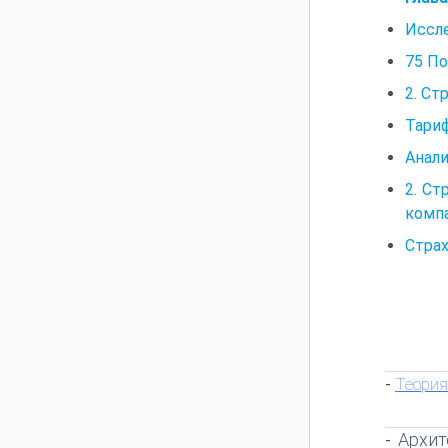
Иссл
75 По
2. Ст
Тариф
Анали
2. Ст
комп
Стра
Теория
-
Архит
-