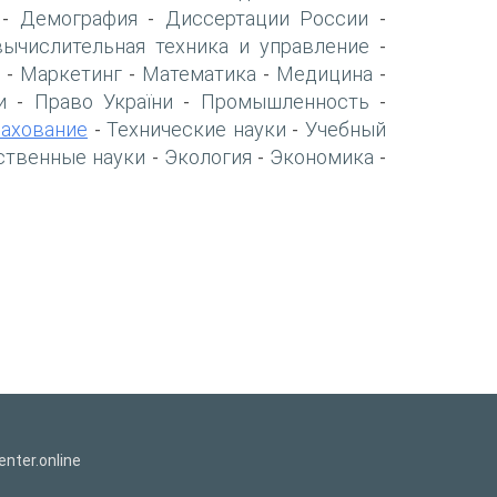
Демография
Диссертации России
-
-
-
вычислительная техника и управление
-
Маркетинг
Математика
Медицина
-
-
-
-
и
Право України
Промышленность
-
-
-
рахование
Технические науки
Учебный
-
-
ственные науки
Экология
Экономика
-
-
-
nter.online