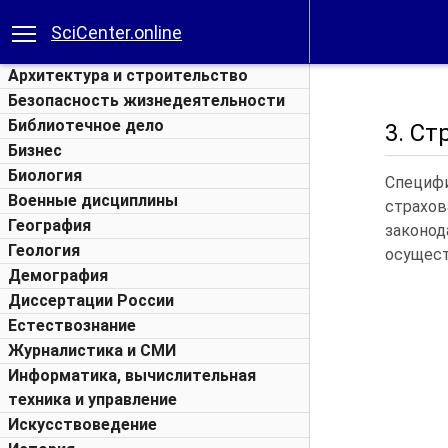
SciCenter.online
Архитектура и строительство
Безопасность жизнедеятельности
Библиотечное дело
3. С
Бизнес
Биология
Специфи
Военные дисциплины
страхо
География
законо
Геология
осущест
Демография
Диссертации России
Естествознание
Журналистика и СМИ
Информатика, вычислительная
техника и управление
Искусствоведение