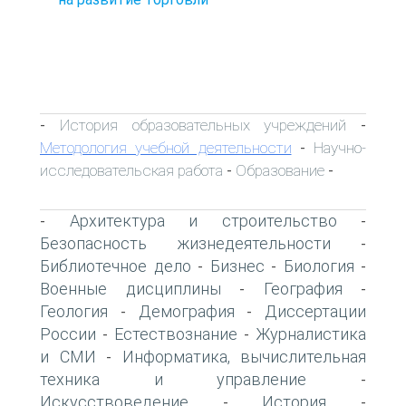
История образовательных учреждений
-
-
Методология учебной деятельности
Научно-
-
исследовательская работа
Образование
-
-
Архитектура и строительство
-
-
Безопасность жизнедеятельности
-
Библиотечное дело
Бизнес
Биология
-
-
-
Военные дисциплины
География
-
-
Геология
Демография
Диссертации
-
-
России
Естествознание
Журналистика
-
-
и СМИ
Информатика, вычислительная
-
техника и управление
-
Искусствоведение
История
-
-