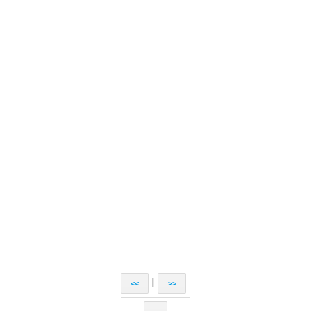
|
<<
>>