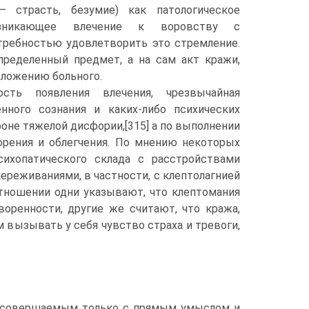
— страсть, безумие) как патологическое
озникающее влечение к воровству с
требностью удовлетворить это стремление.
пределенный предмет, а на сам акт кражи,
оложению больного.
сть появления влечения, чрезвычайная
нного сознания и каких-либо психических
не тяжелой дисфории,[315] а по выполнении
рения и облегчения. По мнению некоторых
сихопатического склада с расстройствами
ереживаниями, в частности, с клептолагнией
м отношении одни указывают, что клептомания
оренности, другие же считают, что кража,
 вызывать у себя чувство страха и тревоги,
, совершаемым только с прямым умыслом и