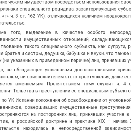
ние чужим имуществом посредством использования свое
признаки специального рецидива, характеризующие субъек
п. «г» ч. 3 ст. 162 УК), отличающихся наличием неоднокр
ательство.
ме того, выделение в качестве особого непосред
твенности имущественных отношений, складывающихся
твование такого специального субъекта, как супруги, р
е братья и сестры, дедушка, бабушка и внуки, что такж
х (не указанных в приведенном перечне) лиц, принявших 
о, не обладающее указанными дополнительными призн
нителем, ни соисполнителем этого преступления, даже е
ляется вменяемым. Препятствием тому служит ч. 4 с
олни- Тельства в преступлении со специальным субъекто
, по УК Испании положения об освобождении от уголовной
венников, совершивших имущественные преступления в
остраняются на посторонних лиц, принявших участие в с
тив, в российской доктрине и практике XIX — начала 
ательств находилась в непосредственной зависимос