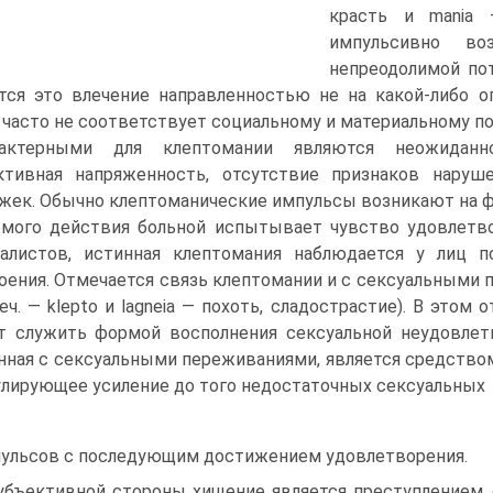
красть и mania 
импульсивно в
непреодолимой по
тся это влечение направленностью не на какой-либо о
 часто не соответствует социальному и материальному п
рактерными для клептомании являются неожиданно
тивная напряженность, отсутствие признаков наруше
жек. Обычно клептоманические импульсы возникают на фо
мого действия больной испытывает чувство удовлетво
алистов, истинная клептомания наблюдается у лиц п
оения. Отмечается связь клептомании и с сексуальными п
реч. — klepto и lagneia — похоть, сладострастие). В это
 служить формой восполнения сексуальной неудовлетв
нная с сексуальными переживаниями, является средством
лирующее усиление до того недостаточных сексуальных
ульсов с последующим достижением удовлетворения.
убъективной стороны хищение является преступлением