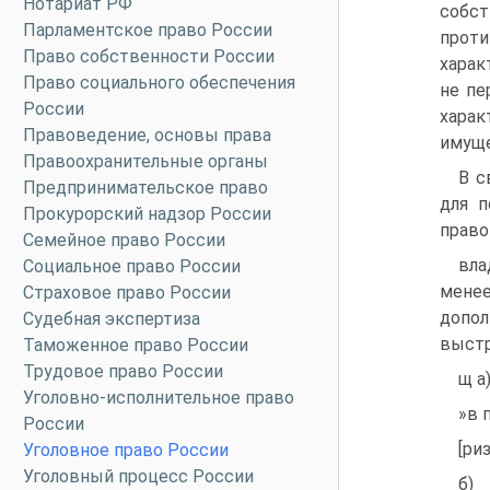
Нотариат РФ
собс
Парламентское право России
проти
Право собственности России
харак
Право социального обеспечения
не пе
России
хара
Правоведение, основы права
имуще
Правоохранительные органы
В с
Предпринимательское право
для п
Прокурорский надзор России
право
Семейное право России
вла
Социальное право России
менее
Страховое право России
допол
Судебная экспертиза
выстр
Таможенное право России
Трудовое право России
щ а
Уголовно-исполнительное право
»в 
России
[ри
Уголовное право России
Уголовный процесс России
б)