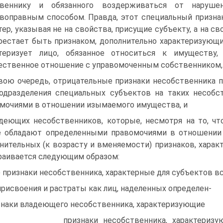
твеннику и обязанного воздерживаться от наруше
воправным способом. Правда, этот специальный призна
тер, указывая не на свойства, присущие субъекту, а на св
рестает быть признаком, дополнительно характеризующ
ктеризует лицо, обязанное относиться к имуществу
ственное отношение с управомоченным собственником, 
вою очередь, отрицательные признаки несобственника 
одразделения специальных субъектов на таких несобс
мочиями в отношении изымаемого имущества, и
деющих несобственников, которые, несмотря на то, чт
 обладают определенными правомочиями в отношении 
нительных (к возрасту и вменяемости) признаков, харак
аивается следующим образом:
) признаки несобственника, характерные для субъектов в
присвоения и растраты как лиц, наделенных определен-
знаки владеющего несобственника, характеризующие
 признаки несобственника, характеризующие с