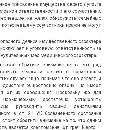
онное присвоение имущества своего супруга
оловной ответственности и его соучастники.
отерпевшие, не желая обнаружить семейных
е потерпевшему соучастники кражи не могут
опасного деяния имущественного характера
исключает и уголовную ответственность за
ринудительных мер медицинского характера.
 стоит обратить внимание на то, что ряд
стройств человека связан с поражением
тих случаях лицо, понимая, что оно делает, и
го действия общественно опасны, не имеет
ся от их совершения. Поскольку же для
 невменяемым достаточно установить
лица руководить своими действиями
нного в ст. 21 УК болезненного состояния
у стоит обратить внимание на то, что одним
ств является клептомания (от греч. klepto —