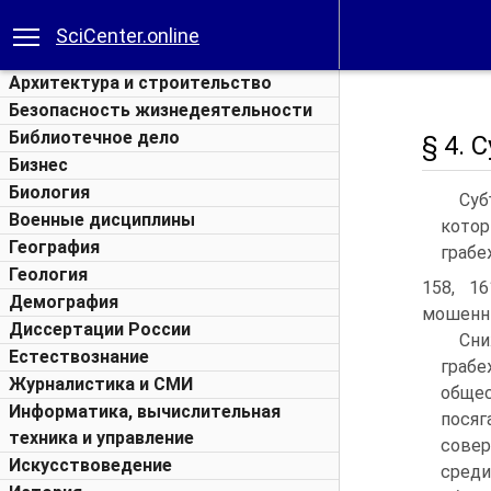
SciCenter.online
Архитектура и строительство
Безопасность жизнедеятельности
Библиотечное дело
§ 4.
Бизнес
Биология
Суб
Военные дисциплины
котор
География
грабеж
Геология
158, 1
Демография
мошенни
Диссертации России
Сни
Естествознание
граб
Журналистика и СМИ
обще
Информатика, вычислительная
посяг
техника и управление
совер
Искусствоведение
сре