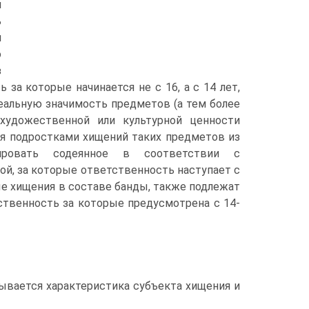
м
ь
я
о
з
 за которые начинается не с 16, а с 14 лет,
еальную значимость предметов (а тем более
 художественной или культурной ценности
я подростками хищений таких предметов из
цировать содеянное в соответствии с
ой, за которые ответственность наступает с
ные хищения в составе банды, также подлежат
ственность за которые предусмотрена с 14-
ывается характеристика субъекта хищения и