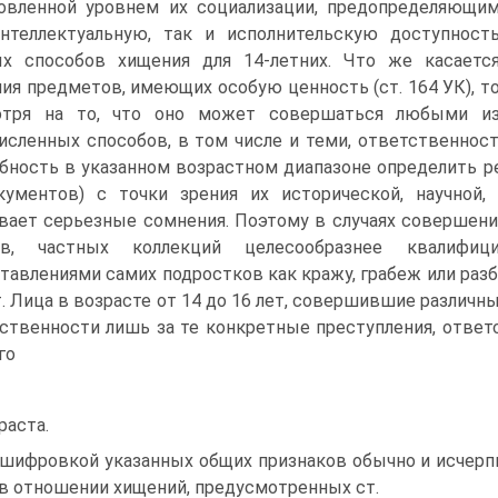
овленной уровнем их социализации, предопределяющи
нтеллектуальную, так и исполнительскую доступност
х способов хищения для 14-летних. Что же касаетс
ия предметов, имеющих особую ценность (ст. 164 УК), т
отря на то, что оно может совершаться любыми и
исленных способов, в том числе и теми, ответственность
бность в указанном возрастном диапазоне определить р
ументов) с точки зрения их исторической, научной,
ает серьезные сомнения. Поэтому в случаях совершени
ев, частных коллекций целесообразнее квалифи
тавлениями самих подростков как кражу, грабеж или разб
т. Лица в возрасте от 14 до 16 лет, совершившие различ
ственности лишь за те конкретные преступления, ответ
го
раста.
шифровкой указанных общих признаков обычно и исчерп
в отношении хищений, предусмотренных ст.