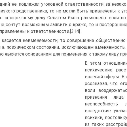
дний не подлежал уголовной ответственности за незак
лизкого родственника, то не могли быть привлечены к уг
по конкретному делу Сенатом было разъяснено: если п
 не сочтут возможным заявить о краже, то и посторонни
привлечены к ответственности.[314]
 касается невменяемости, то совершение общественно 
 в психическом состоянии, исключающем вменяемость, 
 но является основанием для применения к такому лицу п
В этом отношении
психических рас
волевой сферы. В э
осознавая, что е
воли воздержать
признания лица
неспособность 
вследствие указа
психики, постольк
из таких расстрой