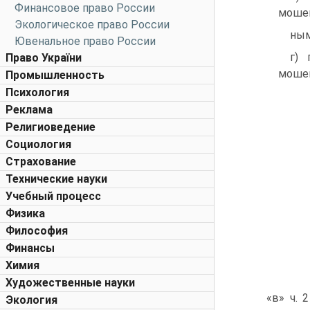
Финансовое право России
мошен
Экологическое право России
ным
Ювенальное право России
г) 
Право України
мошен
Промышленность
Психология
Реклама
Религиоведение
Социология
Страхование
Технические науки
Учебный процесс
Физика
Философия
Финансы
Химия
Художественные науки
«в» ч. 
Экология