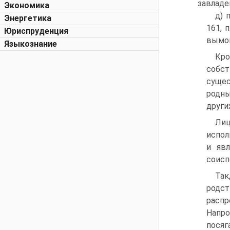
завладе
Экономика
д) 
Энергетика
161, 
Юриспруденция
вымог
Языкознание
Кро
собс
сущес
родны
други
Лиц
испол
и яв
соисп
Так
родст
распр
Напро
посяг