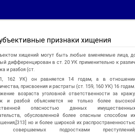
 Субъективные признаки хищения
ъектом хищений могут быть любые вменяемые лица, до
ый дифференцирован в ст. 20 УК применительно к разли
а и разбоя (ст.
61, 162 УК) он равняется 14 годам, а в отношени
чества, присвоения и растраты (ст. 159, 160 УК) 16 годам.
жение возраста уголовной ответственности за кражу
еж и разбой объясняется не только более высоко
ственной опасностью данных имущественны
ательств, обусловленной более опасным способом и
шения,[313] но и более широкой их распространенность
ди совершаемых подростками преступлений