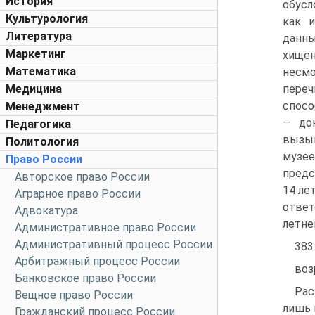
История
обусл
Культурология
как и
Литература
данны
Маркетинг
хищен
Математика
несм
Медицина
переч
спосо
Менеджмент
— док
Педагогика
вызыв
Политология
музе
Право России
предс
Авторское право России
14 ле
Аграрное право России
ответ
Адвокатура
летне
Административное право России
Административный процесс России
383
Арбитражный процесс России
воз
Банковское право России
Рас
Вещное право России
лишь 
Гражданский процесс России