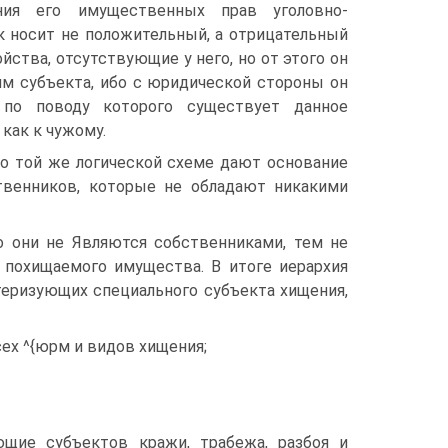
ния его имущественных прав уголовно-
к носит не положительный, а отрицательный
ойства, отсутствующие у него, но от этого он
им субъекта, ибо с юридической стороны он
, по поводу которого существует данное
как к чужому.
по той же логической схеме дают основание
твенников, которые не обладают никакими
о они не Являются собственниками, тем не
похищаемого имущества. В итоге иерархия
теризующих специального субъекта хищения,
сех ^{юрм и видов хищения;
убъектов кражи, трабежа, разбоя и