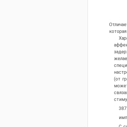
Отличае
которая
Ха
аффек
задер
желае
специ
настр
(от г
может
связа
стиму
387
имп
С с