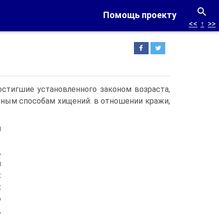
Помощь проекту
<<
↑
>>
стигшие установленного законом возраста,
чным способам хищений: в отношении кражи,
и
,
й
х
х
ю
,