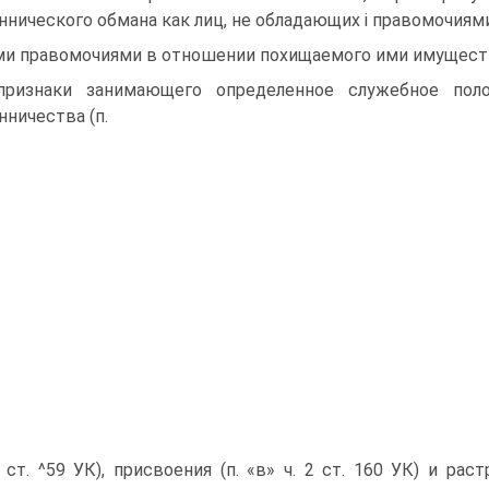
нического обмана как лиц, не обладающих і правомочия
и правомочиями в отношении похищаемого ими имущест
признаки занимающего определенное служебное пол
ничества (п.
2 ст. ^59 УК), присвоения (п. «в» ч. 2 ст. 160 УК) и рас