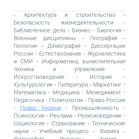
Архитектура и строительство
-
-
Безопасность жизнедеятельности
-
Библиотечное дело
Бизнес
Биология
-
-
-
Военные дисциплины
География
-
-
Геология
Демография
Диссертации
-
-
России
Естествознание
Журналистика
-
-
и СМИ
Информатика, вычислительная
-
техника и управление
-
Искусствоведение
История
-
-
Культурология
Литература
Маркетинг
-
-
-
Математика
Медицина
Менеджмент
-
-
-
Педагогика
Политология
Право России
-
-
Право України
Промышленность
-
-
-
Психология
Реклама
Религиоведение
-
-
-
Социология
Страхование
Технические
-
-
науки
Учебный процесс
Физика
-
-
-
Философия
Финансы
Химия