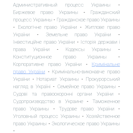
Административный процесс Украины
-
Биржевое право Украины
Гражданский
-
процесс Украины
Гражданское право Украины
-
Екологічне право України
Житлове право
-
-
України
Земельне право України
-
-
Інвестиційне право України
Історія держави і
-
права України
Кодексы Украины
-
-
Конституционное право Украины
-
Корпоративне право України
Кримінальне
-
право України
Кримінально-виконавче право
-
України
Нотариат Украины
Прокурорський
-
-
нагляд в Україні
Семейное право Украины
-
-
Судові та правоохоронні органи України
-
Судопроизводство в Украине
Таможенное
-
право Украины
Трудове право України
-
-
Уголовный процесс Украины
Хозяйственное
-
право Украины
Экологическое право Украины
-
-