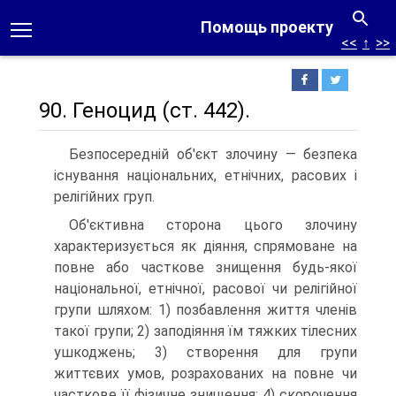
Помощь проекту
<<
↑
>>
90. Геноцид (ст. 442).
Безпосередній об'єкт злочину — безпека
існування національних, етнічних, расових і
релігійних груп.
Об'єктивна сторона цього злочину
характеризується як діяння, спрямоване на
повне або часткове знищення будь-якої
національної, етнічної, расової чи релігійної
групи шляхом: 1) позбавлення життя членів
такої групи; 2) заподіяння їм тяжких тілесних
ушкоджень; 3) створення для групи
життєвих умов, розрахованих на повне чи
часткове її фізичне знищення; 4) скорочення