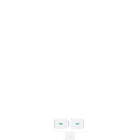
|
<<
>>
↑