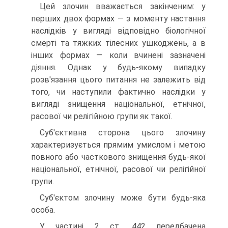
Цей злочин вважається закінченим: у
перших двох формах — з моменту настання
наслідків у вигляді відповідно біологічної
смерті та тяжких тілесних ушкоджень, а в
інших формах — коли вчинені зазначені
діяння. Однак у будь-якому випадку
розв'язання цього питання не залежить від
того, чи наступили фактично наслідки у
вигляді знищення національної, етнічної,
расової чи релігійною групи як такої.
Суб'єктивна сторона цього злочину
характеризується прямим умислом і метою
повного або часткового знищення будь-якої
національної, етнічної, расової чи релігійної
групи.
Суб'єктом злочину може бути будь-яка
особа.
У частині 2 ст. 442 передбачена