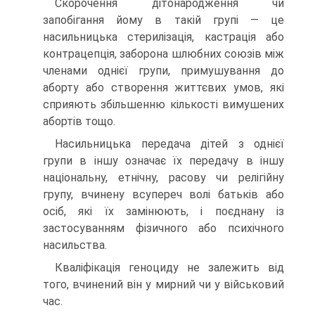
Скорочення дітонародження чи
запобігання йому в такій групі — це
насильницька стерилізація, кастрація або
контрацепція, заборона шлюбних союзів між
членами однієї групи, примушування до
аборту або створення життєвих умов, які
сприяють збільшенню кількості вимушених
абортів тощо.
Насильницька передача дітей з однієї
групи в іншу означає їх передачу в іншу
національну, етнічну, расову чи релігійну
групу, вчинену всупереч волі батьків або
осіб, які їх замінюють, і поєднану із
застосуванням фізичного або психічного
насильства.
Кваліфікація геноциду не залежить від
того, вчинений він у мирний чи у військовий
час.