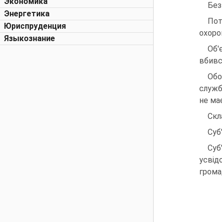
Экономика
Без
Энергетика
Пот
Юриспруденция
охоро
Языкознание
Об'
вбивс
Обо
служб
не ма
Скл
Суб
Суб
усвід
грома