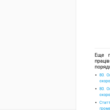
Еще п
праці
порядк
80. О
охоро
80. О
охоро
Статт
гром