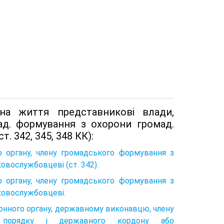
на життя представникові влади,
мад. формування з охорони громад.
. 342, 345, 348 КК):
го органу, члену громадського формування з
овослужбовцеві (ст. 342).
го органу, члену громадського формування з
ковослужбовцеві.
ронного органу, державному виконавцю, члену
 порядку і державного кордону або