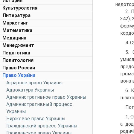
История
недотор
Культурология
2. 
Литература
342);
Маркетинг
форму
Математика
кордон
Медицина
4. 
Менеджмент
5. 
Педагогика
умисл
Политология
предс
Право России
грома
Право України
вона в
Аграрное право Украины
Адвокатура Украины
6. 
Административное право Украины
шляхо
Административный процесс
Пог
Украины
1. 
Биржевое право Украины
а дод
Гражданский процесс Украины
родичі
Гражданское право Украины