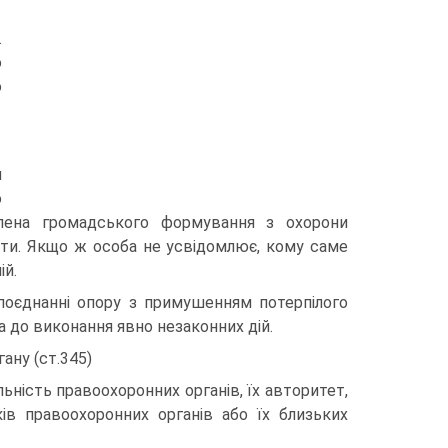
.
о
о
м
о
члена громадського формування з охорони
ити. Якщо ж особа не усвідомлює, кому саме
ій.
и поєднанні опору з примушенням потерпілого
 до виконання явно незаконних дій.
ану (ст.345)
ьність правоохоронних органів, їх авторитет,
ів правоохоронних органів або їх близьких