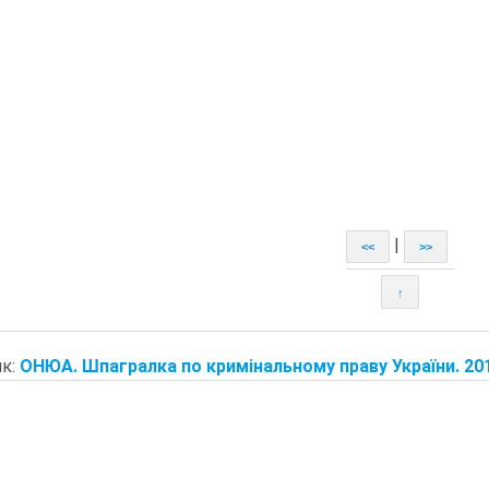
|
<<
>>
↑
к:
ОНЮА. Шпагралка по кримінальному праву України. 201