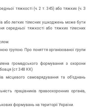
едньої тяжкості (ч. 2 т. 345) або тяжких (ч. З
боїв або легких тілесних ушкоджень може бути
яння середньої тяжкості або тяжких тілесних
слом.
аною групою. Про поняття організованої групи
 члена громадського формування з охорони
бовця (ст.348 КК)
нів місцевого самоврядування та об'єднань
ність працівників правоохоронних органів,
ькових формувань на території України.