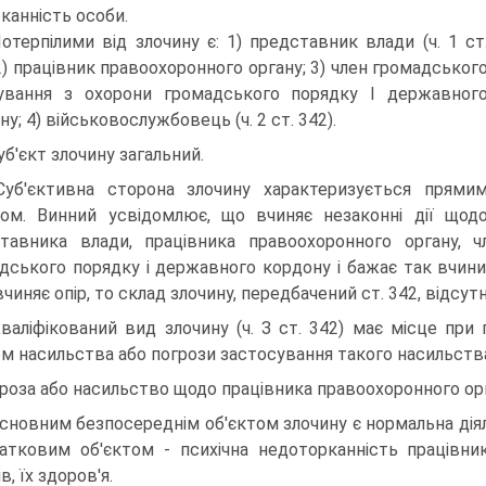
канність особи.
Потерпілими від злочину є: 1) представник влади (ч. 1 ст
 2) працівник правоохоронного органу; 3) член громадськог
вання з охорони громадського порядку І державног
у; 4) військовослужбовець (ч. 2 ст. 342).
Суб'єкт злочину загальний.
Суб'єктивна сторона злочину характеризується прями
ом. Винний усвідомлює, що вчиняє незаконні дії щод
тавника влади, працівника правоохоронного органу, 
дського порядку і державного кордону і бажає так вчин
чиняє опір, то склад злочину, передбачений ст. 342, відсутн
Кваліфікований вид злочину (ч. З ст. 342) має місце пр
м насильства або погрози застосування такого насильства
роза або насильство щодо працівника правоохоронного орг
Основним безпосереднім об'єктом злочину є нормальна діял
атковим об'єктом - психічна недоторканність працівник
в, їх здоров'я.