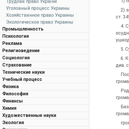
1) п
Трудове право України
Уголовный процесс Украины
2) 
Хозяйственное право Украины
ст. 34
Экологическое право Украины
4. 
Промышленность
осудн
Психология
ушкод
Реклама
5. 
Религиоведение
Социология
6. 
Страхование
див. с
Технические науки
Пос
Учебный процесс
грома
Физика
Род
Философия
грома
Финансы
Без
Химия
грома
Художественные науки
Экология
гро