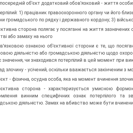
посередній об'єкт додатковий обов'язковий - життя особи
ерпілий: 1) працівник правоохоронного органу чи його близ
ни громадського по рядку і державного кордону; 3) війсь
єктивна сторона полягає у посяганні на життя зазначених о
тві або замаху на нього
в'язковою ознакою об'єктивної сторони є те, що посяганн
овою діяльністю або громадською діяльністю щодо охорон
є значення, чи знаходився потерпілий в цей момент при вико
ад злочину - усічений, оскільки вважається закінченим з 
'єкт - фізична, осудна особа, яка на момент вчинення злочин
'єктивна сторона - характеризується умисною форм
омлення винним специфічних ознак потерпілого та 
дською діяльністю. Замах на вбивство може бути вчинен