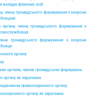
 вкладів фізичних осіб
ну, члену громадського формування з охорони
жбовцеві
о органу, члена громадського формування з
ьковослужбовця
члена громадського формування з охорони
жбовця
ронного органу
ну
нних органів, членів громадських формувань
о органу як заручника
рацівником правоохоронного органу
воохоронного органу як заручника