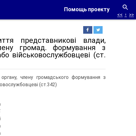
Помощь проекту
<<
↑
>>
ття представникові влади,
члену громад. формування з
бо військовослужбовцеві (ст.
о органу, члену громадського формування з
овослужбовцеві (ст.342)
а
ї
і
а
а