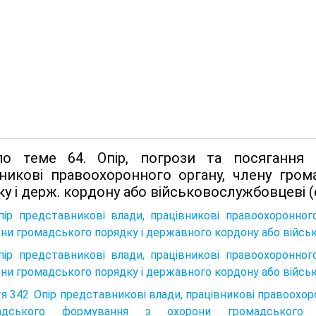
о теме 64. Опір, погрози та посягання 
вникові правоохоронного органу, члену гро
у і держ. кордону або військовослужбовцеві (ст
пір представникові влади, працівникові правоохоронно
ни громадського порядку і державного кордону або військ
пір представникові влади, працівникові правоохоронно
ни громадського порядку і державного кордону або війсь
я 342. Опір представникові влади, працівникові правоохо
адського формування з охорони громадського