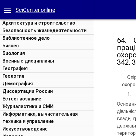
SciCenter.online
Архитектура и строительство
Безопасность жизнедеятельности
Библиотечное дело
64. 
Бизнес
прац
Биология
охоро
Военные дисциплины
342, 
География
Геология
Опі
Демография
охоро
Диссертации России
1.
Естествознание
Основни
Журналистика и СМИ
діяльні
Информатика, вычислительная
влади, 
техника и управление
держав
Искусствоведение
територ