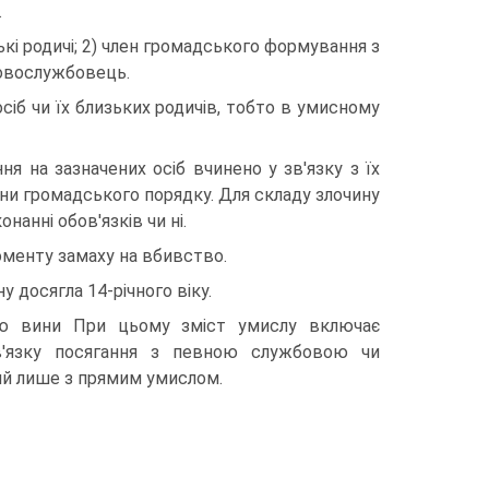
.
ькі родичі; 2) член громадського формування з
ковослужбовець.
сіб чи їх близьких родичів, тобто в умисному
я на зазначених осіб вчинено у зв'язку з їх
и громадського порядку. Для складу злочину
нанні обов'язків чи ні.
моменту замаху на вбивство.
у досягла 14-річного віку.
ою вини При цьому зміст умислу включає
зв'язку посягання з певною службовою чи
ий лише з прямим умислом.