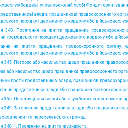
ковослужбовцеві, уповноваженій особі Фонду гарантування
представникові влади, працівникові правоохоронного орга
дського порядку і державного кордону або військовослу
тя 348. Посягання на життя працівника правоохоронног
ни громадського порядку і державного кордону або війс
гання на життя працівника правоохоронного органу, 
дського порядку і державного кордону або військовослу
я 345. Погроза або насильство щодо працівника правоохо
за або насильство щодо працівника правоохоронного орга
очини проти представників влади, працівників правоохоро
лення представника влади або працівника правоохоронног
я 365. Перевищення влади або службових повноважень п
я 349. Захоплення представника влади або працівника пра
Церковне життя переселенських громад
я 348-1. Посягання на життя журналіста