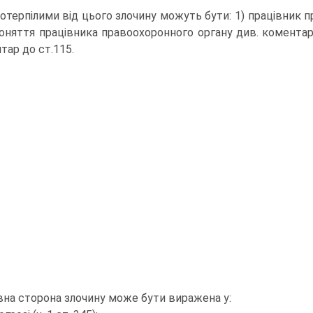
Потерпілими від цього злочину можуть бути: 1) працівник пр
оняття працівника правоохоронного органу див. коментар д
тар до ст.115.
вна сторона злочину може бути виражена у: