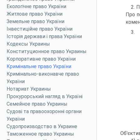
Екологічне право України
2. 
Житлове право України
Про п
Земельне право України
комен
Інвестиційне право України
3.
Історія держави і права України
Кодексы Украины
Конституционное право Украины
Корпоративне право України
Кримінальне право України
Кримінально-виконавче право
України
Нотариат Украины
Прокурорський нагляд в Україні
Семейное право Украины
Судові та правоохоронні органи
України
Судопроизводство в Украине
Об'єкти
Таможенное право Украины