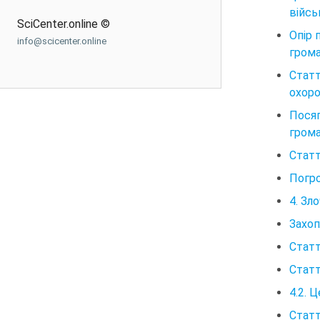
війсь
SciCenter.online ©
Опір 
info@scicenter.online
грома
Стат
охоро
Пося
грома
Статт
Погро
4. Зл
Захоп
Статт
Статт
4.2. 
Статт