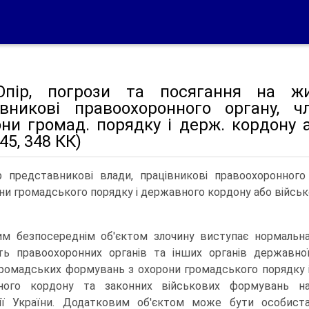
Опір, погрози та посягання на жи
івникові правоохоронного органу, 
ни громад. порядку і держ. кордону а
345, 348 КК)
р представникові влади, працівникові правоохоронног
ни громадського порядку і державного кордону або військ
м безпосереднім об'єктом злочину виступає нормальн
сть правоохоронних органів та інших органів державно
громадських формувань з охорони громадського порядку 
ного кордону та законних військових формувань н
ії України. Додатковим об'єктом може бути особист