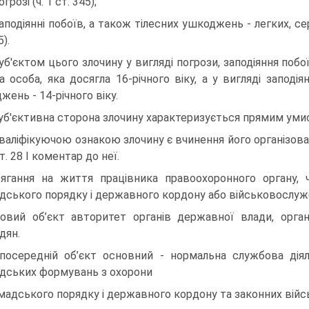
огрозі (ч. 1 ст. 345);
заподіянні побоїв, а також тілесних ушкоджень - легких, сер
5).
Суб'єктом цього злочину у вигляді погрози, заподіяння по
а особа, яка досягла 16-річного віку, а у вигляді заподі
жень - 14-річного віку.
Суб'єктивна сторона злочину характеризується прямим уми
Кваліфікуючою ознакою злочину є вчинення його організов
т. 28 І коментар до неї.
ягання на життя працівника правоохоронного органу,
дського порядку і державного кордону або військовослуж
овий об’єкт авторитет органів державної влади, орга
дян.
посередній об’єкт основний - нормальна службова діяль
дських формувань з охорони
мадського порядку і державного кордону та законних війс