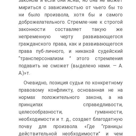
законом и если они ясны, но она не может
мириться с зависимостью от чьего бы то
ни было произвола, хотя бы и самого
доброжелательного. Стремле-ние к строгой
законности составляет такую же
непременную черту развивающегося
гражданского права, как и развивающегося
права пуб-личного, и никакой судейский
“трансперсонализм ” этого стремления
подавить не сможет (выделено нами. — А.
А.)»т.
Очевидно, позиция судьи по конкретному
правовому конфликту, основанная не на
нормах положительного закона, а на
принципах справедливости,
целесообразности, гуманности,
необходимости и т. д., создает благодатную
почву для произвола. «Где “границы
действительной необходимости” и чем