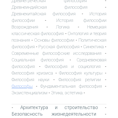
Древнегреческая философия
-
Древнеиндийская философия
-
Древнекитайская философия
История
-
философии
История философии
-
Возрождения
Логика
Немецкая
-
-
классическая философия
Онтология и теория
-
познания
Основы философии
Политическая
-
-
философия
Русская философия
Синектика
-
-
-
Современные философские исследования
-
Социальная философия
Средневековая
-
философия
Философия и социология
-
-
Философия кризиса
Философия культуры
-
-
Философия науки
Философия религии
-
-
Философы
Фундаментальная философия
-
-
Экзистенциализм
Этика, эстетика
-
-
Архитектура и строительство
-
-
Безопасность жизнедеятельности
-